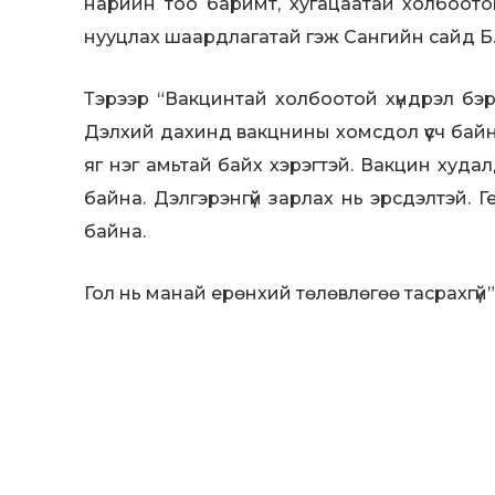
нарийн тоо баримт, хугацаатай холбоот
нууцлах шаардлагатай гэж Сангийн сайд 
Тэрээр “Вакцинтай холбоотой хүндрэл бэ
Дэлхий дахинд вакцнины хомсдол үүсч байн
яг нэг амьтай байх хэрэгтэй. Вакцин худ
байна. Дэлгэрэнгүй зарлах нь эрсдэлтэй. 
байна.
Гол нь манай ерөнхий төлөвлөгөө тасрахгүй” 
Эх сурвалж: shuurhai.mn