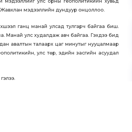
ой мэдээллийг улс орны геополитикийн хувьд
Б.Жавхлан мэдээллийн дундуур онцоллоо.
рхшээл ганц манай улсад тулгарч байгаа биш.
а. Манай улс худалдаж авч байгаа. Гэхдээ бид
алдан авалтын талаарх цаг минутыг нууцалмаар
Геополитикийн, улс төр, эдийн засгийн асуудал
гэлээ.