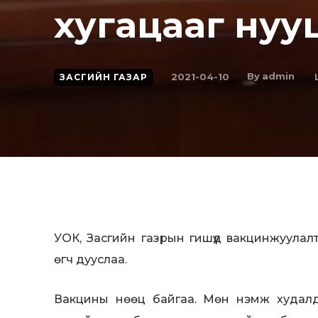
хугацааг нуу
By
admin
2021-04-10
ЗАСГИЙН ГАЗАР
УОК, Засгийн газрын гишүүд вакцинжуулал
өгч дууслаа.
Вакцины нөөц байгаа. Мөн нэмж худалда