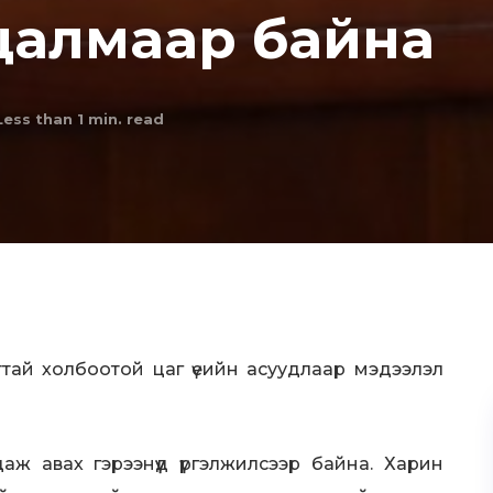
цалмаар байна
Less than 1
min. read
ттай холбоотой цаг үеийн асуудлаар мэдээлэл
ж авах гэрээнүүд үргэлжилсээр байна. Харин