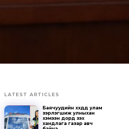
LATEST ARTICLES
Баячуудийн хүүхдүүд улам
зэрлэгшиж улныхан
хэмээн дорд үзэх
хандлага газар авч
байна