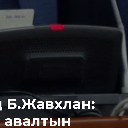
 Б.Жавхлан:
н авалтын