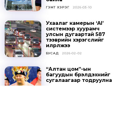
ГЭМТ ХЭРЭГ
2026-03-10
Ухаалаг камерын ‘AI’
системээр хуурамч
улсын дугаартай 587
тээврийн хэрэгслийг
илрүүлжээ
БУСАД
2026-02-02
“Алтан цом”-ын
багуудын бүрэлдэхүүнийг
сугалаагаар тодруулна
СПОРТ
2025-10-20
Ц.ДАВААСҮРЭН: УИХ-ЫН
ТОГТООЛЫГ ҮХЦ
ЗӨРЧИЛТЭЙ ГЭЖ
ҮЗЭХГҮЙ БАЙХ ГЭЖ
НАЙДАЖ БАЙНА