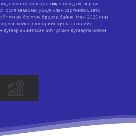
нд соёлтой оролцох хүмүүс нэмэгдэж, зөрчил
ил, осол аваараас урьдчилан сэргийлэх, авто
нах боломж бүрдээд байна. Мөн 2025 оны
өдрөөс хойш өнөөдрийг хүртэл тээврийн
 дугаар ашигласан 587, улсын дугааргүй болон