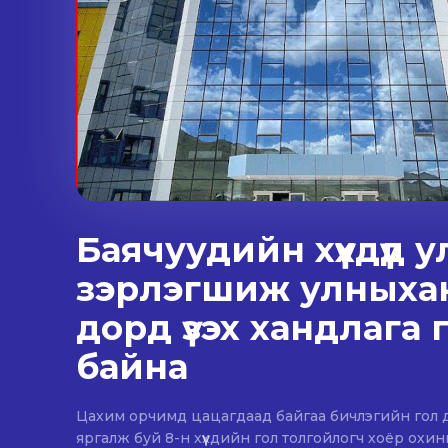
Баячуудийн хүүхдүүд 
зэрлэгшиж улныха
дорд үзэх хандлага 
байна
Цахим орчимд цацагдаад байгаа бичлэгийн гол дүр
яргалж буй 8-н хүүхдийн гол толгойлогч хоёр охи