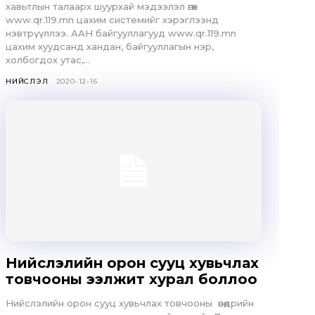
хавьтлын талаарх шуурхай мэдээлэл өгөх
www.qr.119.mn цахим системийг хэрэглээнд
нэвтрүүллээ. ААН байгууллагууд www.qr.119.mn
цахим хуудсанд хандан, байгууллагын нэр,
холбогдох утас,...
НИЙСЛЭЛ
2020-12-16
Нийслэлийн орон сууц хувьчлах
товчооны ээлжит хурал боллоо
Нийслэлийн орон сууц хувьчлах товчооны өнөөдрийн