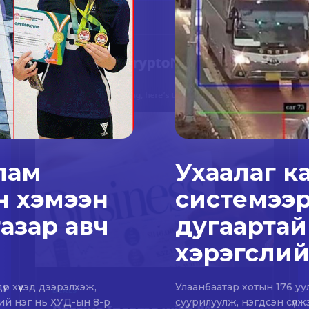
улам
Ухаалаг к
н хэмээн
системээр
газар авч
дугаартай
хэрэгслий
 хүүхэд дээрэлхэж,
Улаанбаатар хотын 176 уу
ний нэг нь ХУД-ын 8-р
суурилуулж, нэгдсэн сүлж