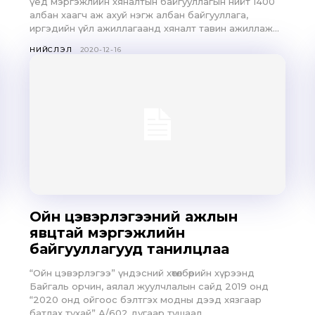
SUBSCRIB
үед мэргэжлийн хяналтын байгууллагын нийт 1400
албан хаагч аж ахуй нэгж албан байгууллага,
иргэдийн үйл ажиллагаанд хяналт тавин ажиллаж...
НИЙСЛЭЛ
2020-12-16
Ойн цэвэрлэгээний ажлын
явцтай мэргэжлийн
байгууллагууд танилцлаа
“Ойн цэвэрлэгээ” үндэсний хөтөлбөрийн хүрээнд
Байгаль орчин, аялал жуулчлалын сайд 2019 онд
“2020 онд ойгоос бэлтгэх модны дээд хязгаар
батлах тухай” А/602 дугаар тушаал...