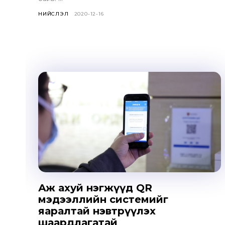
НИЙСЛЭЛ
2020-12-16
Аж ахуй нэгжүүд QR
мэдээллийн системийг
яаралтай нэвтрүүлэх
шаардлагатай