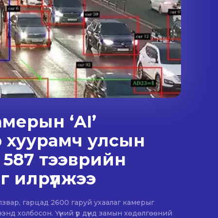
амерын ‘AI’
 хуурамч улсын
 587 тээврийн
г илрүүлжээ
лзвар, гарцад 2600 гаруй ухаалаг камерыг
ээнд холбосон. Үүний үр дүнд замын хөдөлгөөний