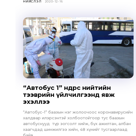
НИЙСЛЭЛ
2020-12-16
“Автобус 1” өнөөдрөөс нийтийн
тээврийн үйлчилгээнд явж
эхэллээ
“Автобус-1” баазын нэг жолоочоос коронавирусийн
халдвар илэрсэнтэй холбоотойгоор тус баазын
автобуснууд түр зогсолт хийж, бүх ажилтан, албан
хаагчдад шинжилгээ хийн, 48 хүнийг тусгаарлаад
байв. ...