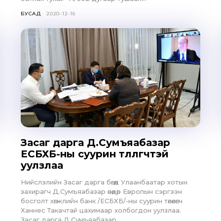
БУСАД
2020-12-16
Засаг дарга Д.Сумъяабазар
ЕСБХБ-ны суурин төлөөлөгчтэй
уулзлаа
Нийслэлийн Засаг дарга бөгөөд Улаанбаатар хотын
захирагч Д.Сумъяабазар өнөөдөр Европын сэргээн
босголт хөгжлийн банк /ЕСБХБ/-ны суурин төлөөлөгч
Ханнес Такачтай цахимаар холбогдон уулзлаа.
Засаг дарга Д.Сумъяабазар...