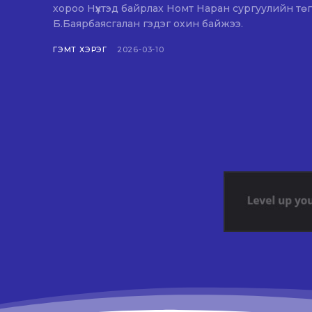
хороо Нүхтэд байрлах Номт Наран сургуулийн төг
Б.Баярбаясгалан гэдэг охин байжээ.
ГЭМТ ХЭРЭГ
2026-03-10