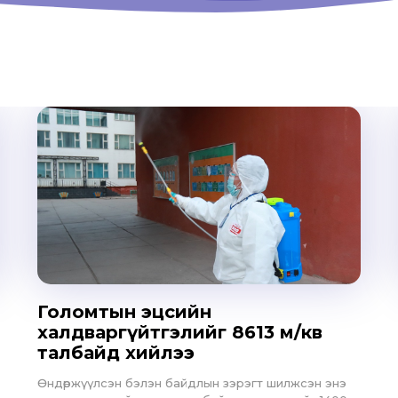
Don't miss out!
Голомтын эцсийн
Sing up for our newsletter to stay in the loop
халдваргүйтгэлийг 8613 м/кв
талбайд хийлээ
Өндөржүүлсэн бэлэн байдлын зэрэгт шилжсэн энэ