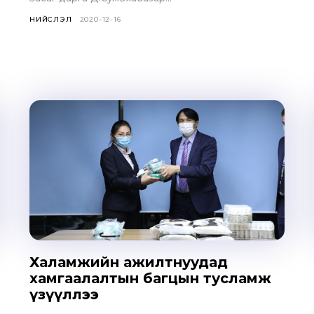
НИЙСЛЭЛ
2020-12-16
Халамжийн ажилтнуудад
хамгаалалтын багцын тусламж
үзүүллээ