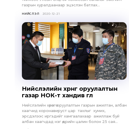
газрын хуралдаанаар эцэслэн батлах...
НИЙСЛЭЛ
2020-12-21
Нийслэлийн хөрөнгө оруулалтын
газар НОК-т хандив өглөө
Нийслэлийн хөрөнгө оруулалтын газрын ажилтан, албан
хаагчид коронавируст цар тахлыг хумих,
эрсдэлээс иргэдийг хамгаалахаар ажиллаж буй
албан хаагчдад нэг өдрийн цалин болон 25 сая...