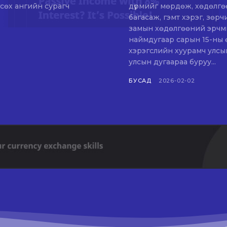
сөх ангийн сурагч
дүрмийг мөрдөж, хөдөлгөө
багасаж, гэмт хэрэг, зөрч
замын хөдөлгөөний эрчмийг хя
наймдугаар сарын 15-ны 
хэрэгслийн хуурамч улсын
улсын дугаараа буруу...
БУСАД
2026-02-02