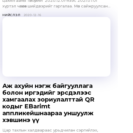
цахилгааны төлбөрийг 2020.12.01-нээс 2021.07.01
хүртэл чөлөөлөх шийдвэрийг гаргалаа. Мөн сайжруулсан...
НИЙСЛЭЛ
2020-12-16
Аж ахуйн нэгж байгууллага
болон иргэдийг эрсдэлээс
хамгаалах зориулалттай QR
кодыг EBarimt
аппликейшнаараа уншуулж
хэвшинэ үү
Цар тахлын халдвараас урьдчилан сэргийлэх,