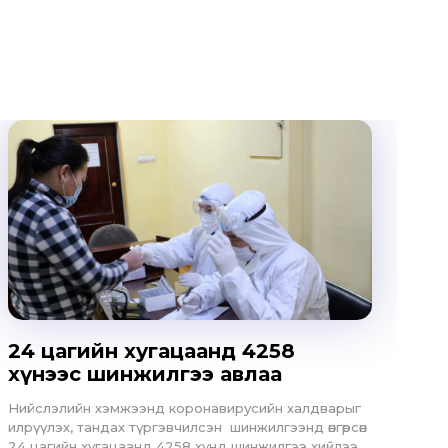
24 цагийн хугацаанд 4258
.
хүнээс шинжилгээ авлаа
Нийслэлийн хэмжээнд коронавирусийн халдварыг
илрүүлэх, тандах түргэвчилсэн шинжилгээнд өнгөрсөн
24 цагийн хугацаанд 4258 хүнд шинжилгээ хийлээ.