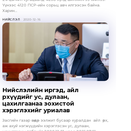
E
Үүнээс 4120 ПСР-ийн сорьц авч илгээсэн байна.
Харин...
НИЙСЛЭЛ
2020-12-16
Нийслэлийн иргэд, айл
өрхүүдийг ус, дулаан,
цахилгаанаа зохистой
хэрэглэхийг уриалав
Засгийн газар өнөөдөр ээлжит бусаар хуралдан айл өрх,
аж ахуй нэгжүүдийн хэрэглэсэн ус, дулаан,