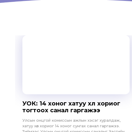
УОК: 14 хоног хатуу хөл хориог
тогтоох санал гаргажээ
Улсын онцгой комиссын ажлын хэсэг хуралдаж,
хатуу хөл хориог 14 хоног сунгах санал гаргажээ.
Тиймээс Улсын онцгой комиссын саналыг Засгийн