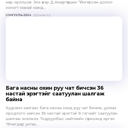
нар оролцов. Энэ үеэр Д.Амартүвшин “Өнгөрсөн долоо
хоногт манай намд...
СОНГУУЛЬ-2024
2024-04-22
Бага насны охин руу чат бичсэн 36
настай эрэгтэйг саатуулан шалгаж
байна
Хуурамч хаягаас бага насны охид руу чат бичиж, уулзах
ородлого хийсэн 36 настай эрэгтэй Б гэгчийг саатуулан
шалгаж эхэлжээ. Тодруулбал, нийгмийн сүлжээнд иргэн
"Өчигдөр унтах...