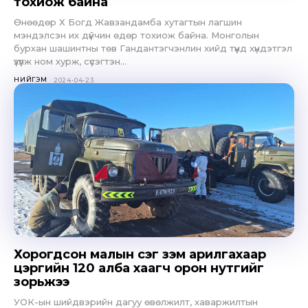
тохиож байна
Өнөөдөр Х Богд Жавзандамба хутагтын лагшин
мэндэлсэн их дүйчин өдөр тохиож байна. Монголын
бурхан шашинтны төв Гандантэгчэнлин хийд түүнд хүндэтгэл
үзүүлж ном хурж, сүсэгтэн...
НИЙГЭМ
2024-04-23
Don't miss
out!
Sing up for our newsletter
to stay in the loop.
SUBSCRIBE
Хорогдсон малын сэг зэм арилгахаар
цэргийн 120 алба хаагч орон нутгийг
зорьжээ
УОК-ын шийдвэрийн дагуу өвөлжилт, хаваржилтын