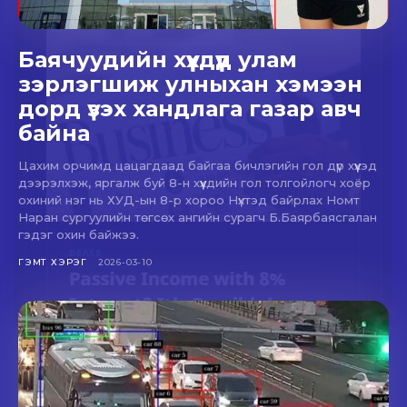
Баячуудийн хүүхдүүд улам
зэрлэгшиж улныхан хэмээн
дорд үзэх хандлага газар авч
байна
Цахим орчимд цацагдаад байгаа бичлэгийн гол дүр хүүхэд
дээрэлхэж, яргалж буй 8-н хүүхдийн гол толгойлогч хоёр
охиний нэг нь ХУД-ын 8-р хороо Нүхтэд байрлах Номт
Наран сургуулийн төгсөх ангийн сурагч Б.Баярбаясгалан
гэдэг охин байжээ.
ГЭМТ ХЭРЭГ
2026-03-10