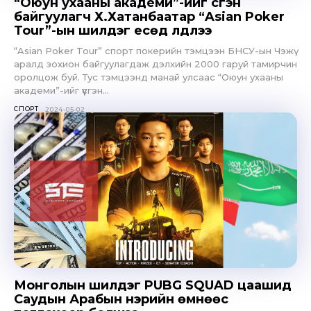
“Оюун ухааны академи”-ийг үүсгэн
байгуулагч Х.Хатанбаатар “Asian Poker
Tour”-ын шилдэг есөд үлдлээ
“Asian Poker Tour” спорт покерийн тэмцээн БНСУ-ын Чэжү
аралд зохион байгуулагдаж дэлхийн 2000 гаруй тамирчин
оролцож буй. Тус тэмцээнд манай улсаас “Оюун ухааны
академи”-ийг үүсгэн...
СПОРТ
2024-05-02
Монголын шилдэг PUBG SQUAD цаашид
Саудын Арабын нэрийн өмнөөс