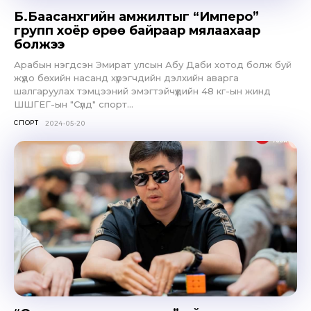
Б.Баасанxүүгийн амжилтыг “Имперо”
групп хоёр өрөө байраар мялаахаар
болжээ
Арабын нэгдсэн Эмират улсын Абу Даби хотод болж буй
жүдо бөхийн насанд хүрэгчдийн дэлхийн аварга
шалгаруулах тэмцээний эмэгтэйчүүдийн 48 кг-ын жинд
ШШГЕГ-ын "Сүлд" спорт...
СПОРТ
2024-05-20