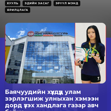
ХУУЛЬ
ЭДИЙН ЗАСАГ
ЭРҮҮЛ МЭНД
ЯРИЛЦЛАГА
Баячуудийн хүүхдүүд улам
зэрлэгшиж улныхан хэмээн
дорд үзэх хандлага газар авч