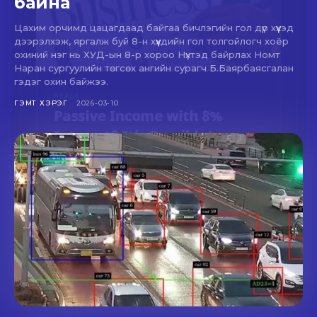
байна
Цахим орчимд цацагдаад байгаа бичлэгийн гол дүр хүүхэд
дээрэлхэж, яргалж буй 8-н хүүхдийн гол толгойлогч хоёр
охиний нэг нь ХУД-ын 8-р хороо Нүхтэд байрлах Номт
Наран сургуулийн төгсөх ангийн сурагч Б.Баярбаясгалан
гэдэг охин байжээ.
ГЭМТ ХЭРЭГ
2026-03-10