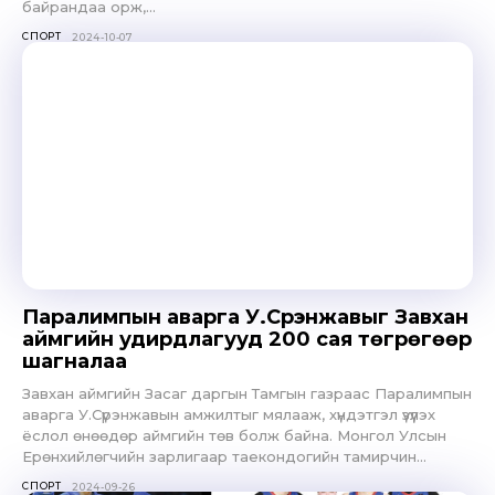
байрандаа орж,...
СПОРТ
2024-10-07
Паралимпын аварга У.Сүрэнжавыг Завхан
аймгийн удирдлагууд 200 сая төгрөгөөр
шагналаа
Завхан аймгийн Засаг даргын Тамгын газраас Паралимпын
аварга У.Сүрэнжавын амжилтыг мялааж, хүндэтгэл үзүүлэх
ёслол өнөөдөр аймгийн төв болж байна. Монгол Улсын
Ерөнхийлөгчийн зарлигаар таекондогийн тамирчин...
СПОРТ
2024-09-26