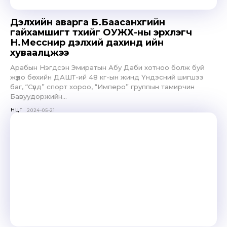
Дэлхийн аварга Б.Баасанхүүгийн
гайхамшигт түүхийг ОУЖХ-ны эрхлэгч
Н.Месснир дэлхий дахинд ийн
хуваалцжээ
Арабын Нэгдсэн Эмиратын Абу Даби хотноо болж буй
жүдо бөхийн ДАШТ-ий 48 кг-ын жинд Үндэсний шигшээ
баг, “Сүлд” спорт хороо, “Имперо” группын тамирчин
Бавуудоржийн...
ӨНЦӨГ
2024-05-21