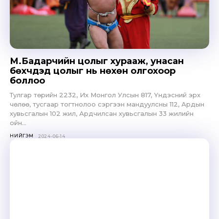
М.Бадарчийн цолыг хурааж, унасан
бөхчүүдэд цолыг нь нөхөн олгохоор
боллоо
Тулгар төрийн 2232, Их Монгол Улсын 817, Үндэсний эрх
чөлөө, тусгаар тогтнолоо сэргээн мандуулсны 112, Ардын
хувьсгалын 102 жил, Ардчилсан хувьсгалын 33 жилийн
ойн...
НИЙГЭМ
2024-06-14