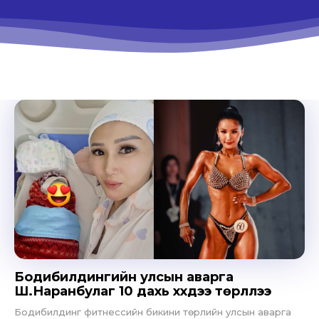
Бодибилдингийн улсын аварга
Ш.Наранбулаг 10 дахь хүүхдээ төрүүллээ
Бодибилдинг фитнессийн бикини төрлийн улсын аварга