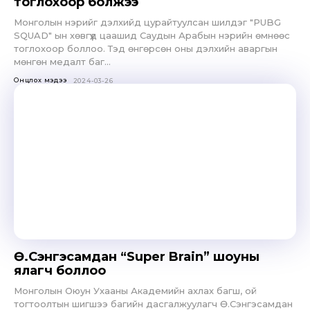
тоглохоор болжээ
Монголын нэрийг дэлхийд цурайтуулсан шилдэг "PUBG
SQUAD" ын хөвгүүд цаашид Саудын Арабын нэрийн өмнөөс
тоглохоор боллоо. Тэд өнгөрсөн оны дэлхийн аваргын
мөнгөн медалт баг...
Онцлох мэдээ
2024-03-26
Ө.Сэнгэсамдан “Super Brain” шоуны
ялагч боллоо
Монголын Оюун Ухааны Академийн ахлах багш, ой
тогтоолтын шигшээ багийн дасгалжуулагч Ө.Сэнгэсамдан