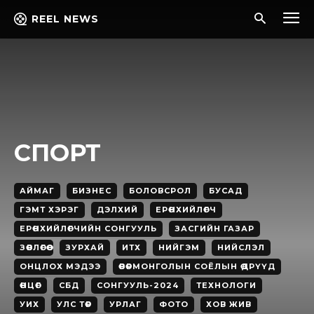
REEL NEWS
СПОРТ
АЙМАГ
БИЗНЕС
БОЛОВСРОЛ
БУСАД
ГЭМТ ХЭРЭГ
ДЭЛХИЙ
ЕРӨНХИЙЛӨГЧ
ЕРӨНХИЙЛӨГЧИЙН СОНГУУЛЬ
ЗАСГИЙН ГАЗАР
ЗӨВЛӨГӨӨ
ЗУРХАЙ
ИТХ
НИЙГЭМ
НИЙСЛЭЛ
ОНЦЛОХ МЭДЭЭ
ӨВӨРМОНГОЛЫН СОЁЛЫН ӨДРҮҮД
ӨНЦӨГ
СБД
СОНГУУЛЬ-2024
ТЕХНОЛОГИ
УИХ
УЛС ТӨР
УРЛАГ
ФОТО
ХОВ ЖИВ