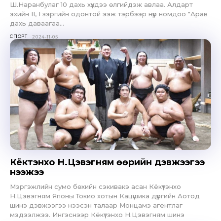
Ш.Наранбулаг 10 дахь хүүхдээ өлгийдэж авлаа. Алдарт
эхийн II, I зэргийн одонтой ээж тэрбээр нүүр номдоо "Арав
дахь даваагаа...
СПОРТ
2024-11-05
Кёкүтэнхо Н.Цэвэгням өөрийн дэвжээгээ
нээжээ
Мэргэжлийн сумо бөхийн сэкивакэ асан Кёкүтэнхо
Н.Цэвэгням Японы Токио хотын Кацүшика дүүргийн Аотод
шинэ дэвжээгээ нээсэн талаар Монцамэ агентлаг
мэдээлжээ. Ингэснээр Кёкүтэнхо Н.Цэвэгням шинэ