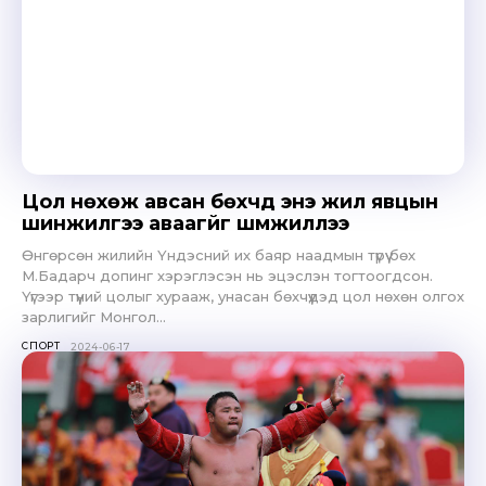
Цол нөхөж авсан бөхчүүд энэ жил явцын
шинжилгээ аваагүйг шүүмжиллээ
Өнгөрсөн жилийн Үндэсний их баяр наадмын түрүү бөх
М.Бадарч допинг хэрэглэсэн нь эцэслэн тогтоогдсон.
Үүгээр түүний цолыг хурааж, унасан бөхчүүдэд цол нөхөн олгох
зарлигийг Монгол...
СПОРТ
2024-06-17