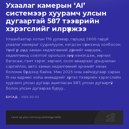
Ухаалаг камерын ‘AI’
системээр хуурамч улсын
дугаартай 587 тээврийн
хэрэгслийг илрүүлжээ
Улаанбаатар хотын 176 уулзвар, гарцад 2600 гаруй
ухаалаг камерыг суурилуулж, нэгдсэн сүлжээнд холбосон.
Үүний үр дүнд замын хөдөлгөөний дүрмийг мөрдөж,
хөдөлгөөнд соёлтой оролцох хүмүүс нэмэгдэж, зөрчил
багасаж, гэмт хэрэг, зөрчил, осол аваараас урьдчилан
сэргийлэх, авто замын хөдөлгөөний эрчмийг хянах
боломж бүрдээд байна. Мөн 2025 оны наймдугаар сарын
15-ны өдрөөс хойш өнөөдрийг хүртэл тээврийн хэрэгслийн
хуурамч улсын дугаар ашигласан 587, улсын дугааргүй
болон улсын дугаараа буруу...
БУСАД
2026-02-02