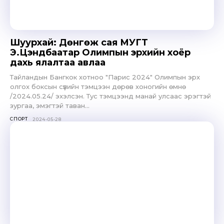
Шуурхай: Дөнгөж сая МУГТ
Э.Цэндбаатар Олимпын эрхийн хоёр
дахь ялалтаа авлаа
Тайландын Бангкок хотноо "Парис 2024" Олимпын эрх
олгох боксын сүүлийн тэмцээн дөрөв хоногийн өмнө
/2024.05.24/ эхэлсэн. Тус тэмцээнд манай улсаас эрэгтэй
зургаа, эмэгтэй таван...
СПОРТ
2024-05-28