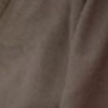
Don't miss out!
Sing up for our newsletter to stay in the loop