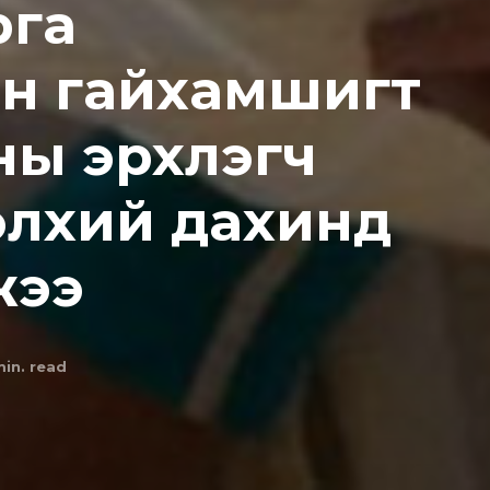
рга
ийн гайхамшигт
-ны эрхлэгч
элхий дахинд
жээ
in. read