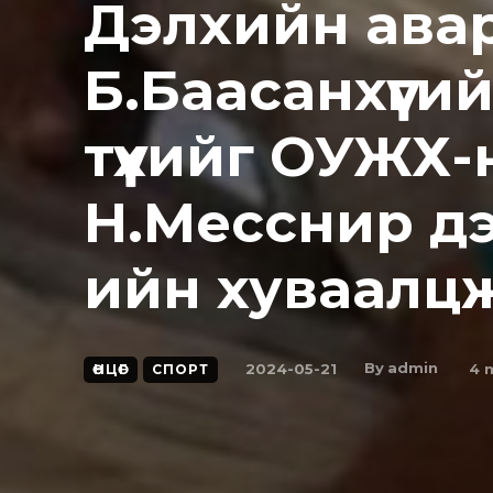
Дэлхийн ава
Б.Баасанхүүг
түүхийг ОУЖХ
Н.Месснир д
ийн хуваалц
By
admin
2024-05-21
4
m
ӨНЦӨГ
СПОРТ