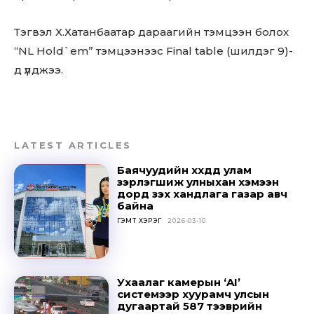
Тэгвэл Х.Хатанбаатар дараагийн тэмцээн болох
“NL Hold`em” тэмцээнээс Final table (шилдэг 9)-
д үлджээ.
LATEST ARTICLES
Баячуудийн хүүхдүүд улам
зэрлэгшиж улныхан хэмээн
дорд үзэх хандлага газар авч
байна
ГЭМТ ХЭРЭГ
2026-03-10
Ухаалаг камерын ‘AI’
системээр хуурамч улсын
дугаартай 587 тээврийн