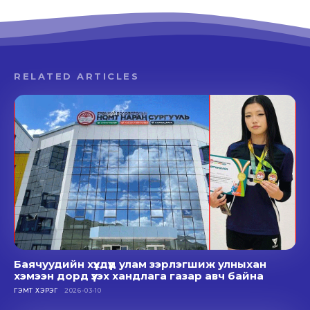
RELATED ARTICLES
Баячуудийн хүүхдүүд улам зэрлэгшиж улныхан
хэмээн дорд үзэх хандлага газар авч байна
ГЭМТ ХЭРЭГ
2026-03-10