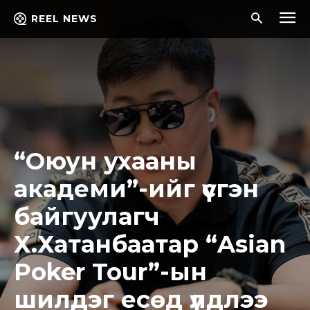
REEL NEWS
“Оюун ухааны
академи”-ийг үүсгэн
байгуулагч
Х.Хатанбаатар “Asian
Poker Tour”-ын
шилдэг есөд үлдлээ