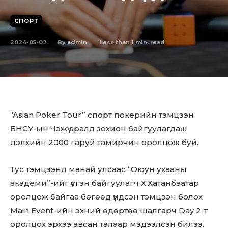
СПОРТ
2024-05-02
Less than 1
min. read
By
admin
“Asian Poker Tour” спорт покерийн тэмцээн
БНСУ-ын Чэжү аралд зохион байгуулагдаж
дэлхийн 2000 гаруй тамирчин оролцож буй.
Тус тэмцээнд манай улсаас “Оюун ухааны
академи”-ийг үүсгэн байгуулагч Х.Хатанбаатар
оролцож байгаа бөгөөд үндсэн тэмцээн болох
Main Event-ийн эхний өдөртөө шалгарч Day 2-т
оролцох эрхээ авсан талаар мэдээлсэн билээ.