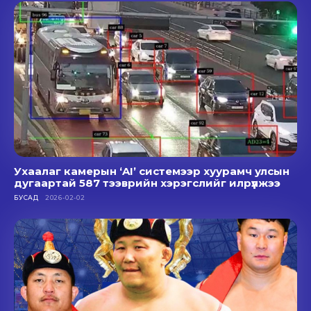
Ухаалаг камерын ‘AI’ системээр хуурамч улсын
дугаартай 587 тээврийн хэрэгслийг илрүүлжээ
БУСАД
2026-02-02