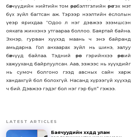
бөхчүүдийн нийтийн том өрөө, бэлтгэлийн өрөө гэх мэт
бүх зүйл багтсан аж. Тэрээр нээлтийн ёслолын
үеэр ярихдаа “Одоо л нэг дэвжээ эзэмшсэн
ояката жинхэнэ утгаараа боллоо. Баяртай байна.
Эхнэр, гурван хүүхэд маань ч энэ байранд
амьдарна. Гол анхаарах зүйл нь шинэ, залуу
бөхчүүд байлаа. Тэдний өрөөг гэрийнхээ өрөөний
хажууханд байрлуулсан. Аав, ээжээс нь хүүхдийг
нь сумоч болгоно гээд авсных сайн харж
хандахгүй бол болохгүй. Насанд хүрээгүй хүүхэд
ч бий. Дэвжээ гэдэг бол нэг гэр бүл” гэжээ.
LATEST ARTICLES
Баячуудийн хүүхдүүд улам