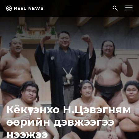
REEL NEWS
Кёкүтэнхо Н.Цэвэгням
өөрийн дэвжээгээ
нээжээ