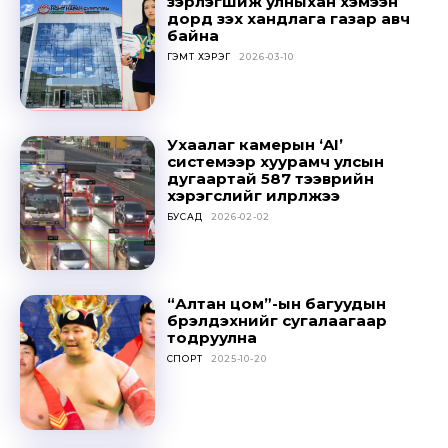
зэрлэгшиж улныхан хэмээн
дорд үзэх хандлага газар авч
байна
ГЭМТ ХЭРЭГ
2026-03-10
Ухаалаг камерын ‘AI’
системээр хуурамч улсын
дугаартай 587 тээврийн
хэрэгслийг илрүүлжээ
Don't miss
БУСАД
2026-02-02
out!
Sing up for our newsletter
“Алтан цом”-ын багуудын
to stay in the loop.
бүрэлдэхүүнийг сугалаагаар
тодруулна
СПОРТ
2025-10-20
SUBSCRIBE