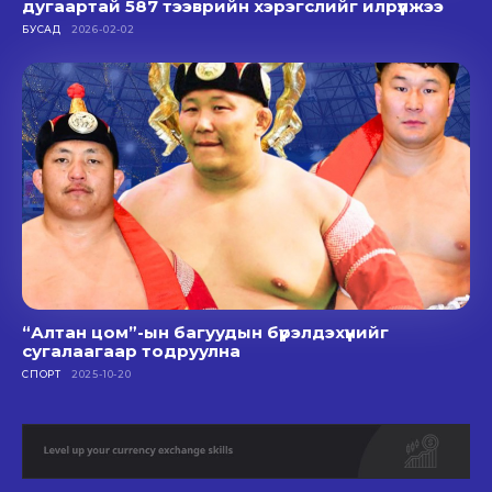
дугаартай 587 тээврийн хэрэгслийг илрүүлжээ
БУСАД
2026-02-02
“Алтан цом”-ын багуудын бүрэлдэхүүнийг
сугалаагаар тодруулна
СПОРТ
2025-10-20