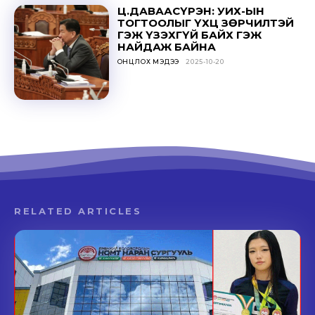
Ц.ДАВААСҮРЭН: УИХ-ЫН
ТОГТООЛЫГ ҮХЦ ЗӨРЧИЛТЭЙ
ГЭЖ ҮЗЭХГҮЙ БАЙХ ГЭЖ
НАЙДАЖ БАЙНА
ОНЦЛОХ МЭДЭЭ
2025-10-20
RELATED ARTICLES