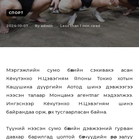
СПОРТ
2024-10-07
Less than 1
min. read
By
admin
Мэргэжлийн сумо бөхийн сэкивакэ асан
Кёкүтэнхо Н.Цэвэгням Японы Токио хотын
Кацүшика дүүргийн Аотод шинэ дэвжээгээ
нээсэн талаар Монцамэ агентлаг мэдээлжээ.
Ингэснээр Кёкүтэнхо Н.Цэвэгням шинэ
байрандаа орж, өрх тусгаарласан байна.
Түүний нээсэн сумо бөхийн дэвжээний гурван
давхар барилгад цолтой бөхчүүдийн өрөө, залуу