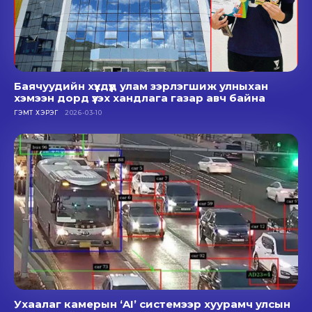
Баячуудийн хүүхдүүд улам зэрлэгшиж улныхан
хэмээн дорд үзэх хандлага газар авч байна
ГЭМТ ХЭРЭГ
2026-03-10
Ухаалаг камерын ‘AI’ системээр хуурамч улсын