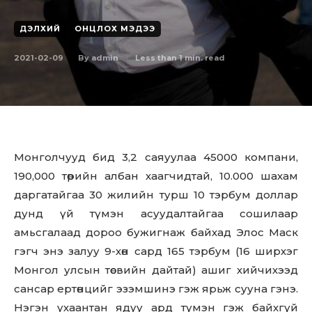
ДЭЛХИЙ
ОНЦЛОХ МЭДЭЭ
2021-02-09
Less than 1
min. read
By
admin
Монголчууд бид 3,2 саяуулаа 45000 компани,
190,000 төрийн албан хаагчидтай, 10.000 шахам
даргатайгаа 30 жилийн турш 10 тэрбум доллар
дунд үй түмэн асуудалтайгаа сошилаар
амьсгалаад дороо бужигнаж байхад Элос Маск
гэгч энэ залуу 9-хөн сард 165 тэрбум (16 ширхэг
Монгол улсын төсвийн дайтай) ашиг хийчихээд
сансар ертөнцийг эзэмшинэ гэж ярьж сууна гэнэ.
Нэгэн ухаантан ядуу ард түмэн гэж байхгүй