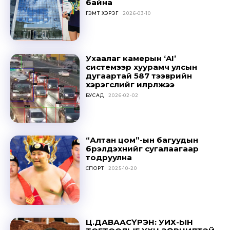
байна
out!
ГЭМТ ХЭРЭГ
2026-03-10
Sing up for our newsletter
to stay in the loop.
Ухаалаг камерын ‘AI’
системээр хуурамч улсын
SUBSCRIBE
дугаартай 587 тээврийн
хэрэгслийг илрүүлжээ
БУСАД
2026-02-02
“Алтан цом”-ын багуудын
бүрэлдэхүүнийг сугалаагаар
тодруулна
СПОРТ
2025-10-20
Ц.ДАВААСҮРЭН: УИХ-ЫН