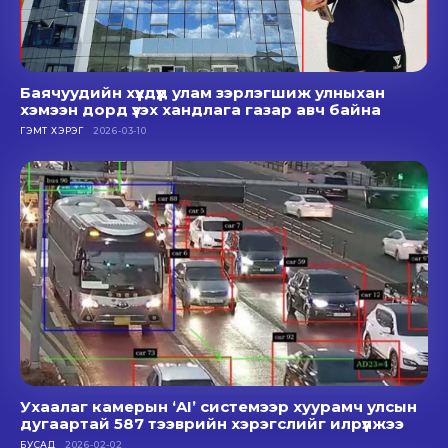
Баячуудийн хүүхдүүд улам зэрлэгшиж улныхан
хэмээн дорд үзэх хандлага газар авч байна
ГЭМТ ХЭРЭГ
2026-03-10
Ухаалаг камерын ‘AI’ системээр хуурамч улсын
дугаартай 587 тээврийн хэрэгслийг илрүүлжээ
БУСАД
2026-02-02