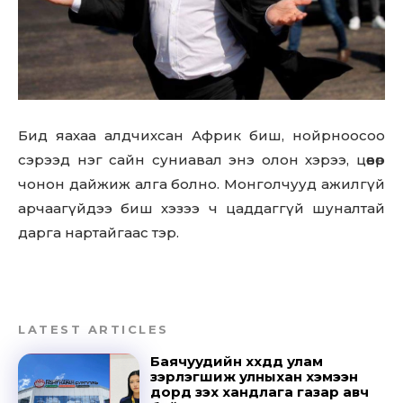
Бид яахаа алдчихсан Африк биш, нойрноосоо
сэрээд нэг сайн суниавал энэ олон хэрээ, цөөвөр
чонон дайжиж алга болно. Монголчууд ажилгүй
арчаагүйдээ биш хэзээ ч цаддаггүй шуналтай
дарга нартайгаас тэр.
LATEST ARTICLES
Баячуудийн хүүхдүүд улам
Don't miss
зэрлэгшиж улныхан хэмээн
дорд үзэх хандлага газар авч