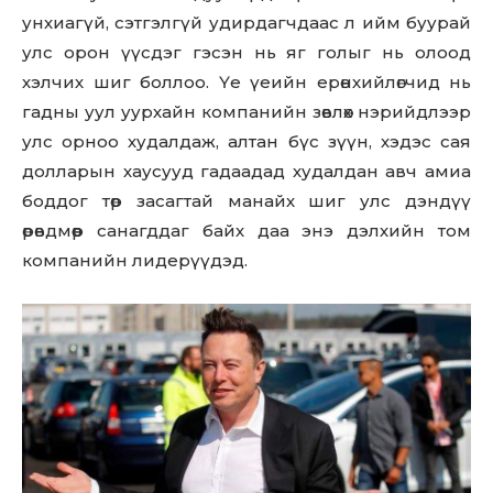
унхиагүй, сэтгэлгүй удирдагчдаас л ийм буурай
улс орон үүсдэг гэсэн нь яг голыг нь олоод
хэлчих шиг боллоо. Үе үеийн ерөнхийлөгчид нь
гадны уул уурхайн компанийн зөвлөх нэрийдлээр
улс орноо худалдаж, алтан бүс зүүн, хэдэс сая
долларын хаусууд гадаадад худалдан авч амиа
боддог төр засагтай манайх шиг улс дэндүү
өрөвдмөөр санагддаг байх даа энэ дэлхийн том
компанийн лидерүүдэд.