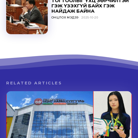
ТОГТООЛЫГ ҮХЦ ЗӨРЧИЛТЭЙ
ГЭЖ ҮЗЭХГҮЙ БАЙХ ГЭЖ
НАЙДАЖ БАЙНА
ОНЦЛОХ МЭДЭЭ
2025-10-20
RELATED ARTICLES