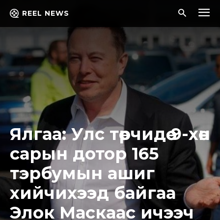
REEL NEWS
Ялгаа: Улс төрчидөө 9-хөн
сарын дотор 165
тэрбумын ашиг
хийчихээд байгаа
Элок Маскаас ичээч