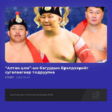
“Алтан цом”-ын багуудын бүрэлдэхүүнийг
сугалаагаар тодруулна
СПОРТ
2025-10-20