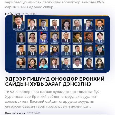
зөрчлөөс урьдчилан сэргийлэх зорилгоор энэ оны 10-р
сарын 20-ны өдрөөс скүүтер,...
НИЙСЛЭЛ
2025-10-16
ЭДГЭЭР ГИШҮҮД ӨНӨӨДӨР ЕРӨНХИЙ
САЙДЫН ХУВЬ ЗАЯАГ ДЭНСЭЛНЭ
ТББХ өнөөдөр 11.00 цагаас хуралдахаар товлоод буй.
Хуралдаанаар Ерөнхий сайдыг огцруулах асуудлыг
хэлэлцэх юм. Ерөнхий сайдыг огцруулах асуудлыг
өнгөрсөн баасан гарагт хэлэлцсэн ч ажлын цаг...
Онцлох мэдээ
2025-10-13