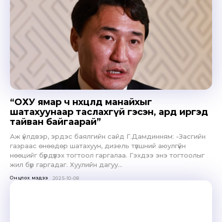
“ОХУ ямар ч нөхцөлд манайхыг
шатахуунаар таслахгүй гэсэн, ард иргэд
тайван байгаарай”
Аж үйлдвэр, эрдэс баялгийн сайд Г.Дамдинням: -Засгийн
газраас өнөөдөр шатахуун, дизель түлшний аюулгүйн
нөөцийг бүрдүүлэх тогтоол гаргалаа. Гэхдээ энэ тогтоолыг
жил бүр гаргадаг. Хуулийн дагуу...
Онцлох мэдээ
2025-10-08