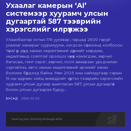
Ухаалаг камерын ‘AI’
системээр хуурамч улсын
дугаартай 587 тээврийн
хэрэгслийг илрүүлжээ
Улаанбаатар хотын 176 уулзвар, гарцад 2600 гаруй
ухаалаг камерыг суурилуулж, нэгдсэн сүлжээнд холбосон.
Үүний үр дүнд замын хөдөлгөөний дүрмийг мөрдөж,
хөдөлгөөнд соёлтой оролцох хүмүүс нэмэгдэж, зөрчил
багасаж, гэмт хэрэг, зөрчил, осол аваараас урьдчилан
сэргийлэх, авто замын хөдөлгөөний эрчмийг хянах
боломж бүрдээд байна. Мөн 2025 оны наймдугаар сарын
15-ны өдрөөс хойш өнөөдрийг хүртэл тээврийн хэрэгслийн
хуурамч улсын дугаар ашигласан 587, улсын дугааргүй
болон улсын дугаараа буруу...
БУСАД
2026-02-02