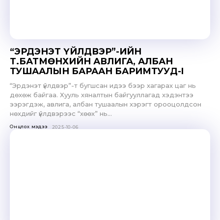
“ЭРДЭНЭТ ҮЙЛДВЭР”-ИЙН
Т.БАТМӨНХИЙН АВЛИГА, АЛБАН
ТУШААЛЫН БАРААН БАРИМТУУД-I
“Эрдэнэт үйлдвэр”-т бугшсан идээ бээр хагарах цаг нь
дөхөж байгаа. Хууль хяналтын байгууллагад хэдэнтээ
ээрэгдэж, авлига, албан тушаалын хэрэгт орооцолдсон
нөхдийг үйлдвэрээс “хөөх” нь...
Онцлох мэдээ
2025-10-06