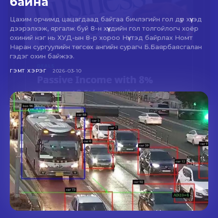
байна
Цахим орчимд цацагдаад байгаа бичлэгийн гол дүр хүүхэд
дээрэлхэж, яргалж буй 8-н хүүхдийн гол толгойлогч хоёр
охиний нэг нь ХУД-ын 8-р хороо Нүхтэд байрлах Номт
Наран сургуулийн төгсөх ангийн сурагч Б.Баярбаясгалан
гэдэг охин байжээ.
ГЭМТ ХЭРЭГ
2026-03-10