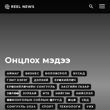
REEL NEWS
Онцлох мэдээ
АЙМАГ
БИЗНЕС
БОЛОВСРОЛ
БУСАД
ГЭМТ ХЭРЭГ
ДЭЛХИЙ
ЕРӨНХИЙЛӨГЧ
ЕРӨНХИЙЛӨГЧИЙН СОНГУУЛЬ
ЗАСГИЙН ГАЗАР
ЗӨВЛӨГӨӨ
ЗУРХАЙ
ИТХ
НИЙГЭМ
НИЙСЛЭЛ
ӨВӨРМОНГОЛЫН СОЁЛЫН ӨДРҮҮД
ӨНЦӨГ
СБД
СОНГУУЛЬ-2024
СПОРТ
ТЕХНОЛОГИ
УИХ