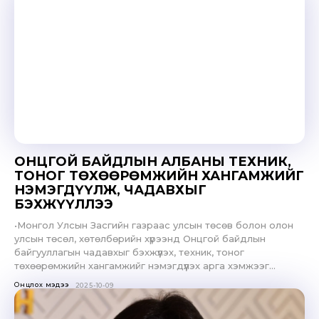
ОНЦГОЙ БАЙДЛЫН АЛБАНЫ ТЕХНИК,
ТОНОГ ТӨХӨӨРӨМЖИЙН ХАНГАМЖИЙГ
НЭМЭГДҮҮЛЖ, ЧАДАВХЫГ
БЭХЖҮҮЛЛЭЭ
•Монгол Улсын Засгийн газраас улсын төсөв болон олон
улсын төсөл, хөтөлбөрийн хүрээнд Онцгой байдлын
байгууллагын чадавхыг бэхжүүлэх, техник, тоног
төхөөрөмжийн хангамжийг нэмэгдүүлэх арга хэмжээг...
Онцлох мэдээ
2025-10-09