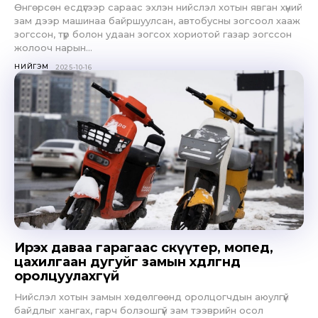
Өнгөрсөн есдүгээр сараас эхлэн нийслэл хотын явган хүний
зам дээр машинаа байршуулсан, автобусны зогсоол хааж
зогссон, түр болон удаан зогсох хориотой газар зогссон
жолооч нарын...
НИЙГЭМ
2025-10-16
Ирэх даваа гарагаас скүүтер, мопед,
цахилгаан дугуйг замын хөдөлгөөнд
оролцуулахгүй
Нийслэл хотын замын хөдөлгөөнд оролцогчдын аюулгүй
байдлыг хангах, гарч болзошгүй зам тээврийн осол