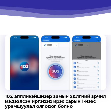
102 аппликэйшнээр замын хөдөлгөөний зөрчил
мэдээлсэн иргэдэд ирэх сарын 1-нээс
урамшуулал олгодог болно