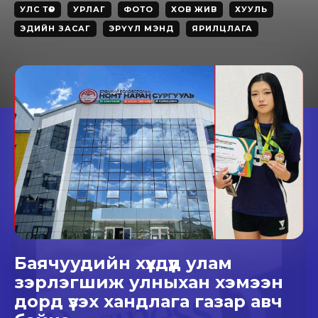
УЛС ТӨР
УРЛАГ
ФОТО
ХОВ ЖИВ
ХУУЛЬ
ЭДИЙН ЗАСАГ
ЭРҮҮЛ МЭНД
ЯРИЛЦЛАГА
Баячуудийн хүүхдүүд улам
зэрлэгшиж улныхан хэмээн
дорд үзэх хандлага газар авч