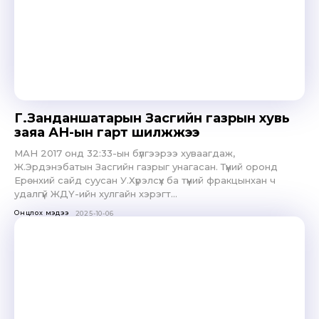
Г.Занданшатарын Засгийн газрын хувь
заяа АН-ын гарт шилжжээ
МАН 2017 онд 32:33-ын бүлгээрээ хуваагдаж,
Ж.Эрдэнэбатын Засгийн газрыг унагасан. Түүний оронд
Ерөнхий сайд суусан У.Хүрэлсүх ба түүний фракцынхан ч
удалгүй ЖДҮ-ийн хулгайн хэрэгт...
Онцлох мэдээ
2025-10-06