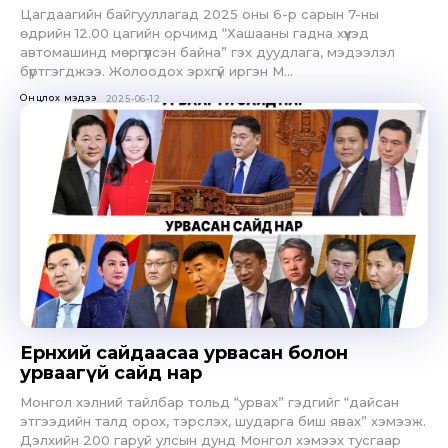
Цагдаагийн байгууллагад 2025 оны 6-р сарын 7-ны
өдрийн 12.00 цагийн орчимд “Хашааны гадна хүүхэд
автомашинд мөргүүлсэн байна” гэх дуудлага, мэдээлэл
бүртгэгджээ. Жолоодох эрхгүй иргэн М...
Онцлох мэдээ
2025-06-12
Ерөнхий сайдаасаа урвасан болон
урваагүй сайд нар
Монгол хэлний тайлбар тольд “урвах” гэдгийг “дайсан
этгээдийн талд орох, тэрслэх, шударга биш явах” хэмээж.
Дэлхийн 200 гаруй улсын дунд Монгол хэмээх тусгаар