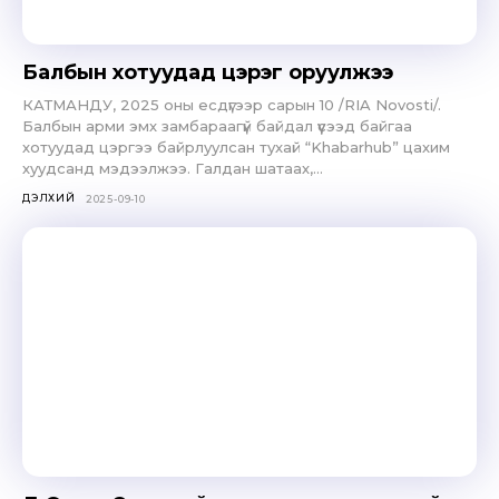
Балбын хотуудад цэрэг оруулжээ
КАТМАНДУ, 2025 оны есдүгээр сарын 10 /RIA Novosti/.
Балбын арми эмх замбараагүй байдал үүсээд байгаа
хотуудад цэргээ байрлуулсан тухай “Khabarhub” цахим
хуудсанд мэдээлжээ. Галдан шатаах,...
ДЭЛХИЙ
2025-09-10