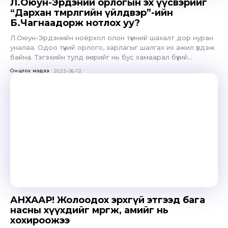
Л.Оюун-Эрдэний орлогын эх үүсвэрийг
“Дархан төмөрлөгийн үйлдвэр”-ийн
Б.Чагнаадорж нотлох уу?
Л.Оюун-Эрдэнийн ноёрхол олон түмний шахалт дор нуран
уналаа. Одоо түүний орлого, зарлагыг шалгах их ажил үлдэж
байна. Тэгэхийн тулд өөрийг нь бус хамаарал бүхий...
Онцлох мэдээ
2025-06-12
АНХААР! Жолоодох эрхгүй этгээд бага
насны хүүхдийг мөргөж, амийг нь
хохироожээ