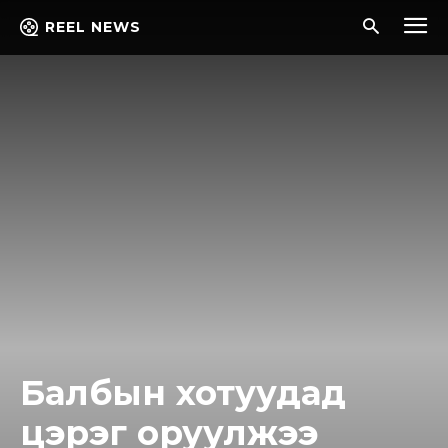
REEL NEWS
Балбын хотуудад
цэрэг оруулжээ