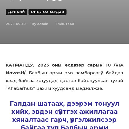
ДЭЛХИЙ
ОНЦЛОХ МЭДЭЭ
2025-09-10
1
min. read
By
admin
КАТМАНДУ, 2025 оны есдүгээр сарын 10 /RIA
Novosti/.
Балбын арми эмх замбараагүй байдал
үүсээд байгаа хотуудад цэргээ байрлуулсан тухай
“Khabarhub” цахим хуудсанд мэдээлжээ.
Галдан шатаах, дээрэм тонуул
хийх, эвдэн сүйтгэх ажиллагаа
хяналтаас гарч, үргэлжилсээр
байгаа тул Балбын арми