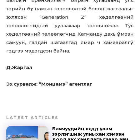
Балбын Ерөнхийлөгч ойрын хугацаанд улс
out!
төрийн бүх намын төлөөлөлтэй болон жагсаалыг
эхлүүлсэн “Generation Z” хөдөлгөөний
Sing up for our newsletter
to stay in the loop.
төлөөлөгчидтэй уулзахаар төлөвлөжээ. Тус
хөдөлгөөний төлөөлөгчид Катманду дахь үймээн
самуун, галдан шатаалтад ямар ч хамааралгүй
SUBSCRIBE
гэдгээ мэдэгдсэн байна.
Д.Жаргал
Эх сурвалж: “Монцамэ” агентлаг
LATEST ARTICLES
Баячуудийн хүүхдүүд улам
зэрлэгшиж улныхан хэмээн
дорд үзэх хандлага газар авч