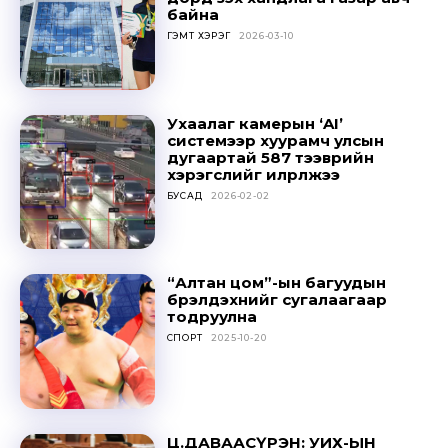
байна
ГЭМТ ХЭРЭГ
2026-03-10
Ухаалаг камерын ‘AI’
системээр хуурамч улсын
дугаартай 587 тээврийн
хэрэгслийг илрүүлжээ
БУСАД
2026-02-02
“Алтан цом”-ын багуудын
бүрэлдэхүүнийг сугалаагаар
тодруулна
СПОРТ
2025-10-20
Ц.ДАВААСҮРЭН: УИХ-ЫН