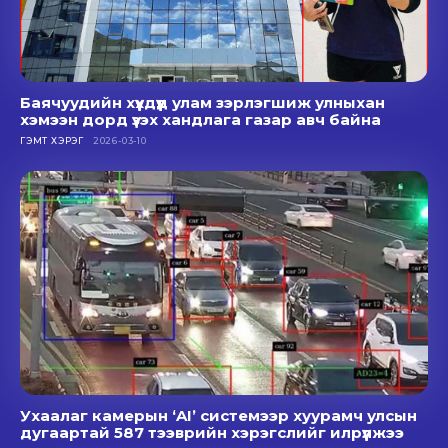
Баячуудийн хүүхдүүд улам зэрлэгшиж улныхан
хэмээн дорд үзэх хандлага газар авч байна
ГЭМТ ХЭРЭГ
2026-03-10
Ухаалаг камерын ‘AI’ системээр хуурамч улсын
дугаартай 587 тээврийн хэрэгслийг илрүүлжээ