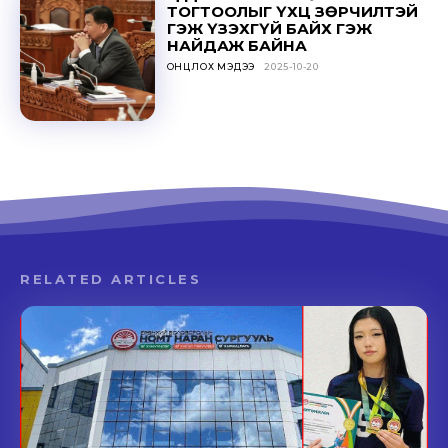
ТОГТООЛЫГ ҮХЦ ЗӨРЧИЛТЭЙ
ГЭЖ ҮЗЭХГҮЙ БАЙХ ГЭЖ
НАЙДАЖ БАЙНА
ОНЦЛОХ МЭДЭЭ
2025-10-20
RELATED ARTICLES