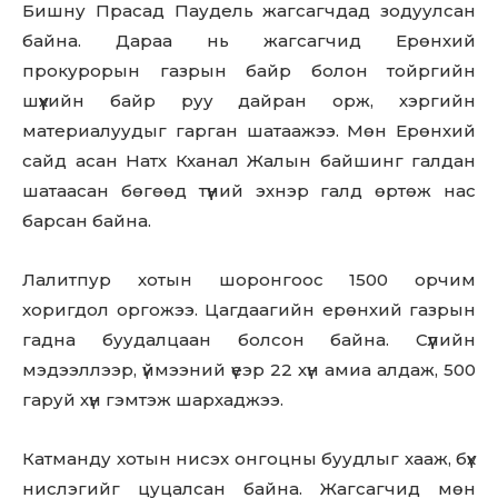
Бишну Прасад Паудель жагсагчдад зодуулсан
байна. Дараа нь жагсагчид Ерөнхий
прокурорын газрын байр болон тойргийн
шүүхийн байр руу дайран орж, хэргийн
материалуудыг гарган шатаажээ. Мөн Ерөнхий
сайд асан Натх Кханал Жалын байшинг галдан
шатаасан бөгөөд түүний эхнэр галд өртөж нас
барсан байна.
Лалитпур хотын шоронгоос 1500 орчим
хоригдол оргожээ. Цагдаагийн ерөнхий газрын
гадна буудалцаан болсон байна. Сүүлийн
мэдээллээр, үймээний үеэр 22 хүн амиа алдаж, 500
гаруй хүн гэмтэж шархаджээ.
Катманду хотын нисэх онгоцны буудлыг хааж, бүх
нислэгийг цуцалсан байна. Жагсагчид мөн