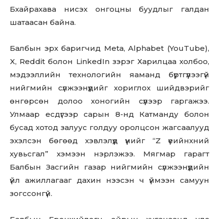
Бхайрахава нисэх онгоцны буудлыг галдан
шатаасан байна.
Балбын эрх баригчид Meta, Alphabet (YouTube),
X, Reddit болон LinkedIn зэрэг Харилцаа холбоо,
мэдээллийн технологийн яаманд бүртгүүлээгүй
нийгмийн сүлжээнүүдийг хориглох шийдвэрийг
өнгөрсөн долоо хоногийн сүүлээр гаргажээ.
Улмаар есдүгээр сарын 8-нд Катманду болон
бусад хотод залуус голдуу оролцсон жагсаалууд
эхэлсэн бөгөөд хэвлэлүүд үүнийг “Z үеийнхний
хувьсгал” хэмээн нэрлэжээ. Мягмар гарагт
Балбын Засгийн газар нийгмийн сүлжээнүүдийн
үйл ажиллагааг дахин нээсэн ч үймээн самуун
зогссонгүй.
Don't miss