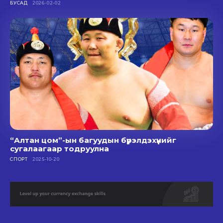
БУСАД
2026-02-02
“Алтан цом”-ын багуудын бүрэлдэхүүнийг
сугалаагаар тодруулна
СПОРТ
2025-10-20