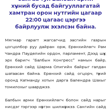
хүчний бусад байгууллагатай
хамтран орон нутгийн цагаар
22:00 цагаас цэргээ
байрлуулж эхэлсэн байна.
Мягмар гарагт жагсагчид засгийн газрын
цогцолбор руу дайран орж, Ерөнхийлөгч Рам
Чандра Пауделийн ордон, парламент, Дээд шүүх,
эрх баригч “Балбын Конгресс” намын байр,
Ерөнхий сайд Шарма Олигийн байрыг галдан
шатаасан байна. Ерөнхий сайд огцорч, түүний
оронд Катманду хотын дарга Балендра Шахыг
томилохыг шаарджээ.
Балбын арми Ерөнхийлөгч болон сайд нарыг
нисдэг тэргээр нүүлгэн шилжүүлжээ. Сангийн сайд