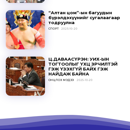
SUBSCRIBE
“Алтан цом”-ын багуудын
бүрэлдэхүүнийг сугалаагаар
тодруулна
СПОРТ
2025-10-20
Ц.ДАВААСҮРЭН: УИХ-ЫН
ТОГТООЛЫГ ҮХЦ ЗӨРЧИЛТЭЙ
ГЭЖ ҮЗЭХГҮЙ БАЙХ ГЭЖ
НАЙДАЖ БАЙНА
ОНЦЛОХ МЭДЭЭ
2025-10-20