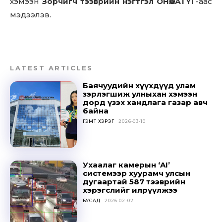
хэмээн
Зорчигч тээврийн нэгтгэл ОНӨААТҮГ
-аас
мэдээлэв.
LATEST ARTICLES
Баячуудийн хүүхдүүд улам
зэрлэгшиж улныхан хэмээн
дорд үзэх хандлага газар авч
байна
ГЭМТ ХЭРЭГ
2026-03-10
Don't miss
Ухаалаг камерын ‘AI’
out!
системээр хуурамч улсын
дугаартай 587 тээврийн
хэрэгслийг илрүүлжээ
Sing up for our newsletter
to stay in the loop.
БУСАД
2026-02-02