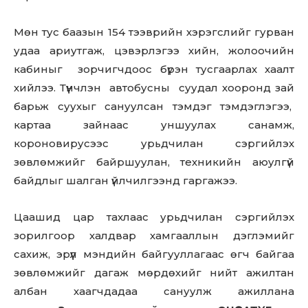
Мөн тус баазын 154 тээврийн хэрэгслийг гурван
удаа ариутгаж, цэвэрлэгээ хийн, жолоочийн
кабиныг зорчигчдоос бүрэн тусгаарлах хаалт
хийлээ. Түүнчлэн автобусны суудал хооронд зай
барьж суухыг сануулсан тэмдэг тэмдэглэгээ,
картаа зайнаас уншуулах санамж,
короновирусээс урьдчилан сэргийлэх
зөвлөмжийг байршуулан, техникийн аюулгүй
байдлыг шалган үйлчилгээнд гаргажээ.
Цаашид цар тахлаас урьдчилан сэргийлэх
зорилгоор халдвар хамгааллын дэглэмийг
сахиж, эрүүл мэндийн байгууллагаас өгч байгаа
зөвлөмжийг дагаж мөрдөхийг нийт ажилтан
албан хаагчдадаа сануулж ажиллана