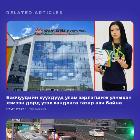
RELATED ARTICLES
Баячуудийн хүүхдүүд улам зэрлэгшиж улныхан
хэмээн дорд үзэх хандлага газар авч байна
ГЭМТ ХЭРЭГ
2026-03-10