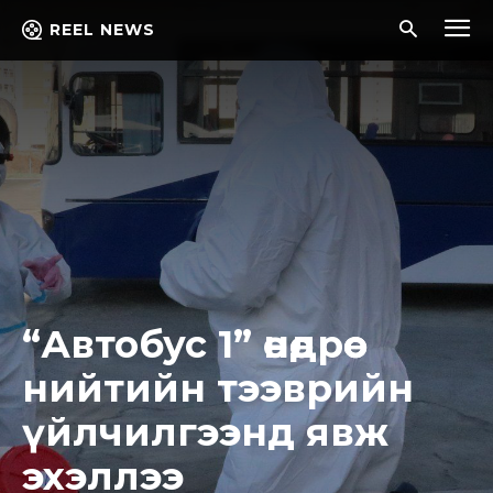
REEL NEWS
“Автобус 1” өнөөдрөөс
нийтийн тээврийн
үйлчилгээнд явж
эхэллээ