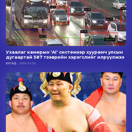
Ухаалаг камерын ‘AI’ системээр хуурамч улсын
дугаартай 587 тээврийн хэрэгслийг илрүүлжээ
БУСАД
2026-02-02