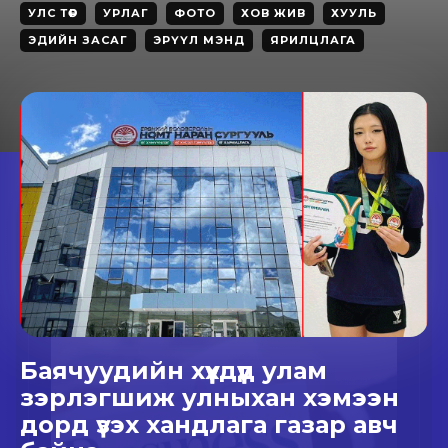
УЛС ТӨР
УРЛАГ
ФОТО
ХОВ ЖИВ
ХУУЛЬ
ЭДИЙН ЗАСАГ
ЭРҮҮЛ МЭНД
ЯРИЛЦЛАГА
Баячуудийн хүүхдүүд улам
зэрлэгшиж улныхан хэмээн
дорд үзэх хандлага газар авч