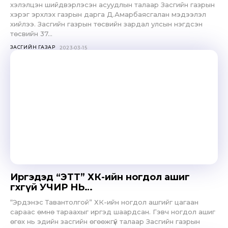
хэлэлцэн шийдвэрлэсэн асуудлын талаар Засгийн газрын
хэрэг эрхлэх газрын дарга Д.Амарбаясгалан мэдээлэл
хийлээ. Засгийн газрын төсвийн зардал улсын нэгдсэн
төсвийн 37...
ЗАСГИЙН ГАЗАР
2023-03-15
Иргэдэд “ЭТТ” ХК-ийн ногдол ашиг
өгөхгүй УЧИР НЬ…
“Эрдэнэс Тавантолгой” ХК-ийн ногдол ашгийг цагаан
сараас өмнө тараахыг иргэд шаардсан. Гэвч ногдол ашиг
өгөх нь эдийн засгийн өгөөжгүй талаар Засгийн газрын