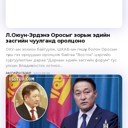
Л.Оюун-Эрдэнэ Оросыг зорьж эдийн
засгийн чуулганд оролцоно
ОХУ-ын зохион байгуулж, ШХАБ-ын гишүүн болон Оросын
түнш гэх орнуудын оролцож байгаа “Восток” цэргийн
сургуулилтын дараа "Дорнын эдийн засгийн форум" тус
улсын Владивосток хотноо...
ЗАСГИЙН ГАЗАР
2022-09-05