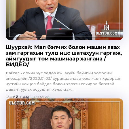
Шуурхай: Мал бэлчих болон машин явах
зам гаргахын тулд нөөцөөс шатахуун гаргаж,
аймгуудыг том машинаар хангана /
ВИДЕО/
Байгаль орчин хүнс хөдөө аж, ахуйн байнгын хорооны
өнөөдрийн /2023.01.03/ хуралдаанаар өвөлжилт хүндэрсэн
нутгийн нөхцөл байдал болон хэрхэн хохирол багатай
даван туулах асуудлыг хэлэлцэж...
ЗАСГИЙН ГАЗАР
2023-01-03