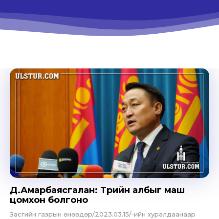
Д.Амарбаясгалан: Төрийн албыг маш
цомхон болгоно
Засгийн газрын өнөөдөр/2023.03.15/-ийн хуралдаанаар