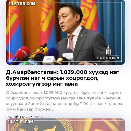
Д.Амарбаясгалан: 1.039.000 хүүхэд нэг
бүрчлэн нэг ч сарын хоцрогдол,
Don't miss
хохиролгүйгээр мөнгөө авна
Д.Амарбаясгалан: 1.039.000 хүүхэд нэг бүрчлэн нэг ч сарын
out!
хоцрогдол, хохиролгүйгээр мөнгөө авна Хүүхдийн мөнгөний
асуудлаар Засгийн газраас өдөр бүр 11:00 цагаас мэдээлэл
Sing up for our newsletter
хийж байхаар болжээ....
to stay in the loop.
ЗАСГИЙН ГАЗАР
2023-01-18
SUBSCRIBE