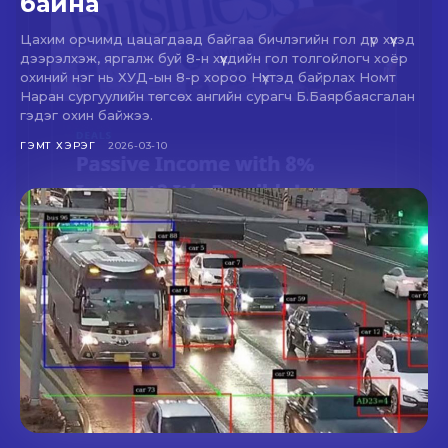
байна
Цахим орчимд цацагдаад байгаа бичлэгийн гол дүр хүүхэд
дээрэлхэж, яргалж буй 8-н хүүхдийн гол толгойлогч хоёр
охиний нэг нь ХУД-ын 8-р хороо Нүхтэд байрлах Номт
Наран сургуулийн төгсөх ангийн сурагч Б.Баярбаясгалан
гэдэг охин байжээ.
ГЭМТ ХЭРЭГ
2026-03-10