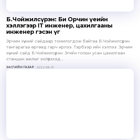
Б.Чойжилсүрэн: Би Орчин үеийн
хэллэгээр IT инженер, цахилгааны
инженер гэсэн үг
Эрчим хүчний сайдаар томилогдож байгаа Б.Чойжилсүрэн
тангарагаа өргөөд гарч ирлээ. Тэрбээр ийн хэллээ. Эрчим
хүчний сайд Б.Чойжилсүрэн: Эгийн голын усан цахилгаан
станцын ажлыг эхлүүлэхэд...
ЗАСГИЙН ГАЗАР
2022-08-31