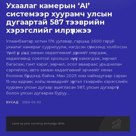
Ухаалаг камерын ‘AI’
системээр хуурамч улсын
дугаартай 587 тээврийн
хэрэгслийг илрүүлжээ
Улаанбаатар хотын 176 уулзвар, гарцад 2600 гаруй
ухаалаг камерыг суурилуулж, нэгдсэн сүлжээнд холбосон.
Үүний үр дүнд замын хөдөлгөөний дүрмийг мөрдөж,
хөдөлгөөнд соёлтой оролцох хүмүүс нэмэгдэж, зөрчил
багасаж, гэмт хэрэг, зөрчил, осол аваараас урьдчилан
сэргийлэх, авто замын хөдөлгөөний эрчмийг хянах
боломж бүрдээд байна. Мөн 2025 оны наймдугаар сарын
15-ны өдрөөс хойш өнөөдрийг хүртэл тээврийн хэрэгслийн
хуурамч улсын дугаар ашигласан 587, улсын дугааргүй
болон улсын дугаараа буруу...
БУСАД
2026-02-02