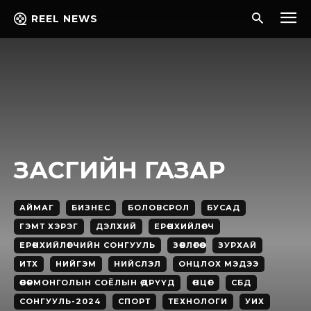
REEL NEWS
ЗАСГИЙН ГАЗАР
АЙМАГ
БИЗНЕС
БОЛОВСРОЛ
БУСАД
ГЭМТ ХЭРЭГ
ДЭЛХИЙ
ЕРӨНХИЙЛӨГЧ
ЕРӨНХИЙЛӨГЧИЙН СОНГУУЛЬ
ЗӨВЛӨГӨӨ
ЗУРХАЙ
ИТХ
НИЙГЭМ
НИЙСЛЭЛ
ОНЦЛОХ МЭДЭЭ
ӨВӨРМОНГОЛЫН СОЁЛЫН ӨДРҮҮД
ӨНЦӨГ
СБД
СОНГУУЛЬ-2024
СПОРТ
ТЕХНОЛОГИ
УИХ