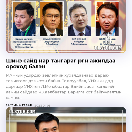
Шинэ сайд нар тангараг өргөн ажилдаа
ороход бэлэн
МАН-ын удирдах зөвлөлийн хуралдаанаар дараах
томилгоог дэмжсэн байна. Тодруулбал, УИХ-ын дэд
даргаар УИХ-ын Л.Мөнхбаатар Эдийн засаг хөгжлийн
яамны сайдаар Ч.Хүрэлбаатар Барилга хот байгуулалтын
яамны...
ЗАСГИЙН ГАЗАР
2023-01-05