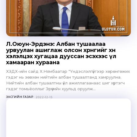
Л.Оюун-Эрдэнэ: Албан тушаалаа
урвуулан ашиглаж олсон хөрөнгийг хөөн
хэлэлцэх хугацаа дууссан эсэхээс үл
хамааран хураана
ХЗДХ-ийн сайд Х.Нямбаатар "Үндэслэлгүйгээр хөрөнгөжих
гэдэг нь зөвхөн нийтийн албан тушаалтанд хамруулна.
Нийтийн албан тушаалтны үйл ажиллагаанаас шиг хүртэгч
гэдэг томьёоллыг Эрүүгийн хуульд оруулж...
ЗАСГИЙН ГАЗАР
2022-12-15