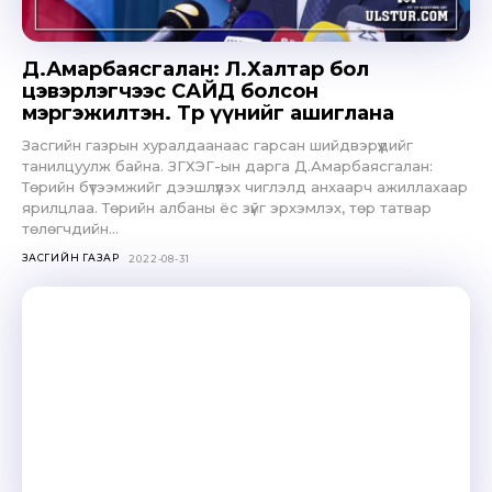
Д.Амарбаясгалан: Л.Халтар бол
цэвэрлэгчээс САЙД болсон
мэргэжилтэн. Төр үүнийг ашиглана
Засгийн газрын хуралдаанаас гарсан шийдвэрүүдийг
танилцуулж байна. ЗГХЭГ-ын дарга Д.Амарбаясгалан:
Төрийн бүтээмжийг дээшлүүлэх чиглэлд анхаарч ажиллахаар
ярилцлаа. Төрийн албаны ёс зүйг эрхэмлэх, төр татвар
төлөгчдийн...
ЗАСГИЙН ГАЗАР
2022-08-31