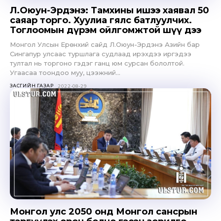
Л.Оюун-Эрдэнэ: Тамхины ишээ хаявал 50
саяар торго. Хуулиа гялс батлуулчих.
Тоглоомын дүрэм ойлгомжтой шүү дээ
Монгол Улсын Ерөнхий сайд Л.Оюун-Эрдэнэ Азийн бар
Сингапур улсаас туршлага судлаад ирэхдээ иргэдээ
тултал нь торгоно гэдэг ганц юм сурсан бололтой.
Угаасаа тоондоо муу, цээжний...
ЗАСГИЙН ГАЗАР
2022-08-29
Монгол улс 2050 онд Монгол сансрын