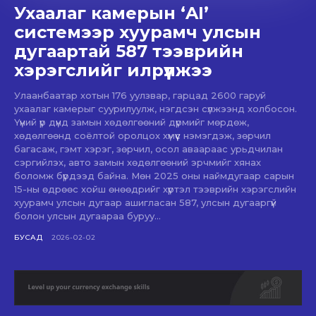
Ухаалаг камерын ‘AI’
системээр хуурамч улсын
дугаартай 587 тээврийн
хэрэгслийг илрүүлжээ
Улаанбаатар хотын 176 уулзвар, гарцад 2600 гаруй
ухаалаг камерыг суурилуулж, нэгдсэн сүлжээнд холбосон.
Үүний үр дүнд замын хөдөлгөөний дүрмийг мөрдөж,
хөдөлгөөнд соёлтой оролцох хүмүүс нэмэгдэж, зөрчил
багасаж, гэмт хэрэг, зөрчил, осол аваараас урьдчилан
сэргийлэх, авто замын хөдөлгөөний эрчмийг хянах
боломж бүрдээд байна. Мөн 2025 оны наймдугаар сарын
15-ны өдрөөс хойш өнөөдрийг хүртэл тээврийн хэрэгслийн
хуурамч улсын дугаар ашигласан 587, улсын дугааргүй
болон улсын дугаараа буруу...
БУСАД
2026-02-02