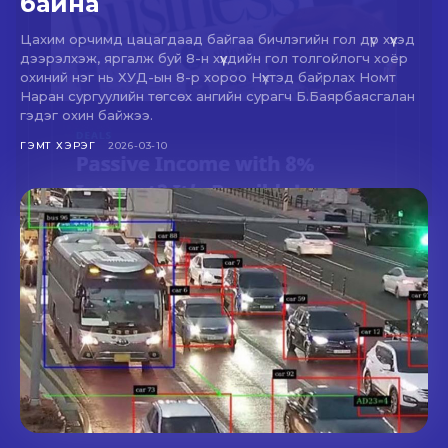
байна
Цахим орчимд цацагдаад байгаа бичлэгийн гол дүр хүүхэд
дээрэлхэж, яргалж буй 8-н хүүхдийн гол толгойлогч хоёр
охиний нэг нь ХУД-ын 8-р хороо Нүхтэд байрлах Номт
Наран сургуулийн төгсөх ангийн сурагч Б.Баярбаясгалан
гэдэг охин байжээ.
ГЭМТ ХЭРЭГ
2026-03-10