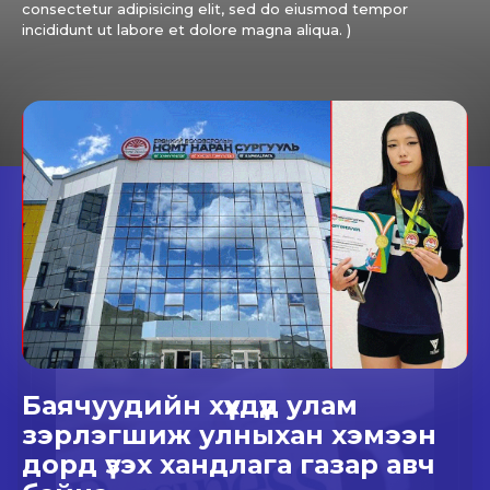
consectetur adipisicing elit, sed do eiusmod tempor
incididunt ut labore et dolore magna aliqua. )
Баячуудийн хүүхдүүд улам
зэрлэгшиж улныхан хэмээн
дорд үзэх хандлага газар авч