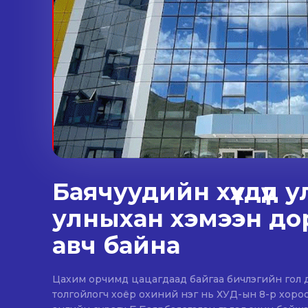
Баячуудийн хүүхдүүд
улныхан хэмээн дор
авч байна
Цахим орчимд цацагдаад байгаа бичлэгийн гол дүр 
толгойлогч хоёр охиний нэг нь ХУД-ын 8-р хороо