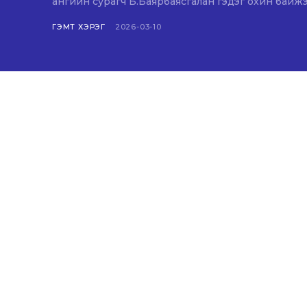
ангийн сурагч Б.Баярбаясгалан гэдэг охин байжэ
ГЭМТ ХЭРЭГ
2026-03-10