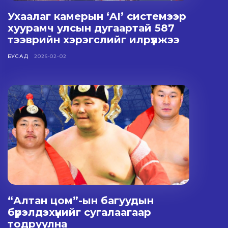
Ухаалаг камерын ‘AI’ системээр
хуурамч улсын дугаартай 587
тээврийн хэрэгслийг илрүүлжээ
БУСАД
2026-02-02
“Алтан цом”-ын багуудын
бүрэлдэхүүнийг сугалаагаар
тодруулна