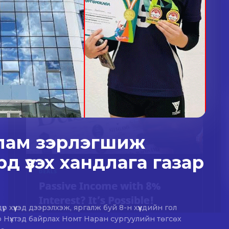
 улам зэрлэгшиж
д үзэх хандлага газар
хүүхэд дээрэлхэж, яргалж буй 8-н хүүхдийн гол
 Нүхтэд байрлах Номт Наран сургуулийн төгсөх