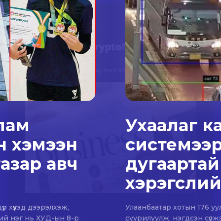
улам
Ухаалаг к
н хэмээн
системээр
газар авч
дугаартай
хэрэгслий
 хүүхэд дээрэлхэж,
Улаанбаатар хотын 176 уу
ний нэг нь ХУД-ын 8-р
суурилуулж, нэгдсэн сүлж