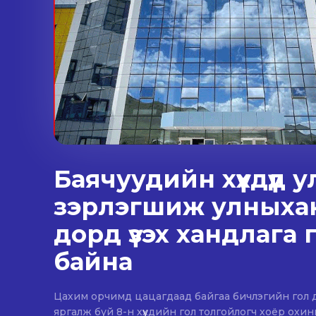
Баячуудийн хүүхдүүд 
зэрлэгшиж улныха
дорд үзэх хандлага 
байна
Цахим орчимд цацагдаад байгаа бичлэгийн гол дүр
яргалж буй 8-н хүүхдийн гол толгойлогч хоёр охи