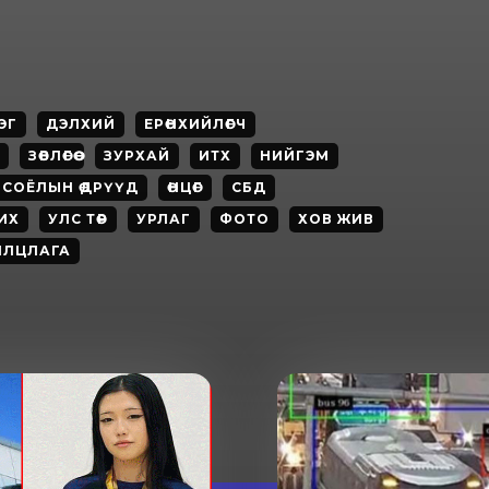
ЭГ
ДЭЛХИЙ
ЕРӨНХИЙЛӨГЧ
ЗӨВЛӨГӨӨ
ЗУРХАЙ
ИТХ
НИЙГЭМ
 СОЁЛЫН ӨДРҮҮД
ӨНЦӨГ
СБД
ИХ
УЛС ТӨР
УРЛАГ
ФОТО
ХОВ ЖИВ
ИЛЦЛАГА