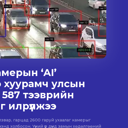
амерын ‘AI’
 хуурамч улсын
 587 тээврийн
г илрүүлжээ
лзвар, гарцад 2600 гаруй ухаалаг камерыг
ээнд холбосон. Үүний үр дүнд замын хөдөлгөөний