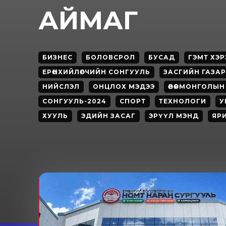
АЙМАГ
БИЗНЕС
БОЛОВСРОЛ
БУСАД
ГЭМТ ХЭР
ЕРӨНХИЙЛӨГЧИЙН СОНГУУЛЬ
ЗАСГИЙН ГАЗАР
НИЙСЛЭЛ
ОНЦЛОХ МЭДЭЭ
ӨВӨРМОНГОЛЫН
СОНГУУЛЬ-2024
СПОРТ
ТЕХНОЛОГИ
У
ХУУЛЬ
ЭДИЙН ЗАСАГ
ЭРҮҮЛ МЭНД
ЯР