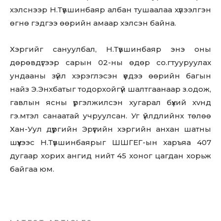
хэлснээр Н.Түвшинбаяр албан тушаалаа хүлээлгэн
өгнө гэдгээ өөрийн амаар хэлсэн байна.
Хэргийг сануулбал, Н.Түвшинбаяр энэ оны
дөрөвдүгээр сарын 02-ны өдөр со.гтууpуулax
ундааны зүйл хэрэглэсэн үедээ өөрийн багын
найз Э.Энхбатыг тодорхойгүй шалтгаанаар з.одож,
гавлын ясны үргэлжилсэн хугapaл бүхий хvнд
гэ.мтэл санаатай учруулсан. Уг үйлдлийнх төлөө
Хан-Уул дүүргийн Эрүүгийн хэргийн анхан шатны
шүүхээс Н.Түвшинбаярыг ШШГЕГ-ын харъяа 407
дугаар хорих ангид нийт 45 хоног цaгдaн xoрьж
байгаа юм.