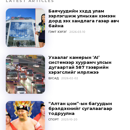
LATEST ARTICLES
Баячуудийн хүүхдүүд улам
зэрлэгшиж улныхан хэмээн
дорд үзэх хандлага газар авч
байна
ГЭМТ ХЭРЭГ
2026-03-10
Ухаалаг камерын ‘AI’
системээр хуурамч улсын
дугаартай 587 тээврийн
Don't miss
хэрэгслийг илрүүлжээ
БУСАД
2026-02-02
out!
Sing up for our newsletter
to stay in the loop.
“Алтан цом”-ын багуудын
бүрэлдэхүүнийг сугалаагаар
тодруулна
SUBSCRIBE
СПОРТ
2025-10-20