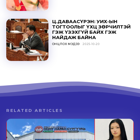
Ц.ДАВААСҮРЭН: УИХ-ЫН
ТОГТООЛЫГ ҮХЦ ЗӨРЧИЛТЭЙ
ГЭЖ ҮЗЭХГҮЙ БАЙХ ГЭЖ
НАЙДАЖ БАЙНА
ОНЦЛОХ МЭДЭЭ
2025-10-20
RELATED ARTICLES