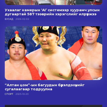
Ухаалаг камерын ‘AI’ системээр хуурамч улсын
дугаартай 587 тээврийн хэрэгслийг илрүүлжээ
БУСАД
2026-02-02
“Алтан цом”-ын багуудын бүрэлдэхүүнийг
сугалаагаар тодруулна
СПОРТ
2025-10-20