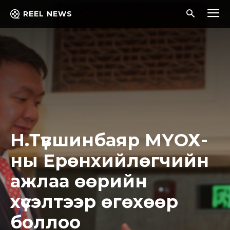
REEL NEWS
Н.Түвшинбаяр МҮОХ-
ны Ерөнхийлөгчийн
ажлаа өөрийн
хүсэлтээр өгөхөөр
боллоо