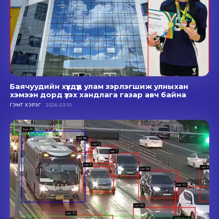
Баячуудийн хүүхдүүд улам зэрлэгшиж улныхан
хэмээн дорд үзэх хандлага газар авч байна
ГЭМТ ХЭРЭГ
2026-03-10