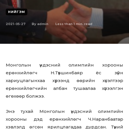
НИЙГЭМ
2021-05-27
Less than 1
min. read
By
admin
Монголын үндэсний олимпийн хорооны
ерөнхийлөгч Н.Түвшинбаяр ёс зүйн
хариуцлагынхаа хүрээнд өөрийн хүсэлтээр
ерөнхийлөгчийн албан тушаалаа хүлээлгэн
өгөхөөр болжээ.
Энэ тухай Монголын үндэсний олимпийн
хорооны дэд ерөнхийлөгч Ч.Наранбаатар
хэвлэлд өгсөн ярилцлагадаа дурдсан. Түүний