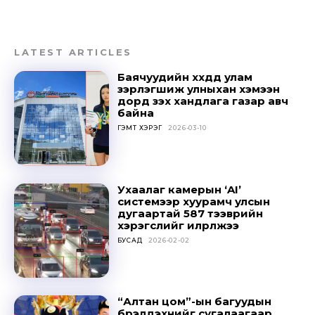
LATEST ARTICLES
Баячуудийн хүүхдүүд улам
зэрлэгшиж улныхан хэмээн
дорд үзэх хандлага газар авч
байна
ГЭМТ ХЭРЭГ
2026-03-10
Ухаалаг камерын ‘AI’
системээр хуурамч улсын
дугаартай 587 тээврийн
хэрэгслийг илрүүлжээ
БУСАД
2026-02-02
“Алтан цом”-ын багуудын
бүрэлдэхүүнийг сугалаагаар