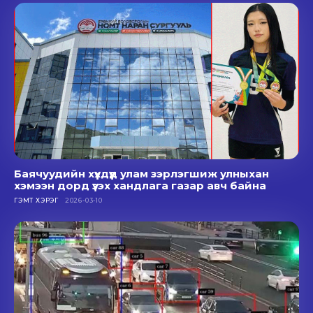
Баячуудийн хүүхдүүд улам зэрлэгшиж улныхан
хэмээн дорд үзэх хандлага газар авч байна
ГЭМТ ХЭРЭГ
2026-03-10