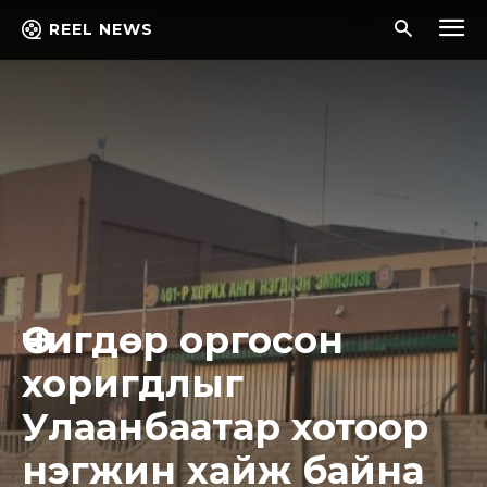
REEL NEWS
Өчигдөр оргосон
хоригдлыг
Улаанбаатар хотоор
нэгжин хайж байна