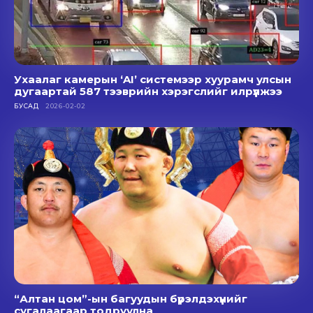
Ухаалаг камерын ‘AI’ системээр хуурамч улсын
дугаартай 587 тээврийн хэрэгслийг илрүүлжээ
БУСАД
2026-02-02
“Алтан цом”-ын багуудын бүрэлдэхүүнийг
сугалаагаар тодруулна