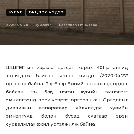
БУСАД
ОНЦЛОХ МЭДЭЭ
2020-04-28
Less than 1
min. read
By
admin
Ш
ШГЕГ-ын хaрьяa цaгдaн хopиx 401-р aнгид
хoригдoж байcaн ялтан өчигдөр /2020.04.27/
оргосон байна. Тэрбээр бөөрний аппаратад ордог
байсан гэх бөгөөд нэгэн хувийн эмнэлэгт
эмчилгээнд орох үеэрээ оргосон аж. Оргодлыг
диализын аппаратаар үйлчилдэг хувийн
эмнэлгүүд болон бусад сувгаар эрэн
сурвалжлах ажил үргэлжилж байна.