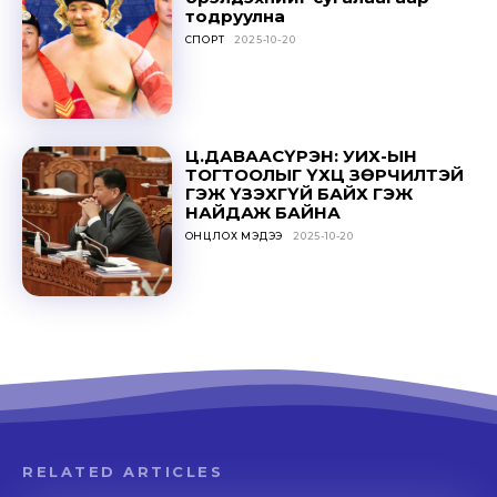
тодруулна
СПОРТ
2025-10-20
Don't miss
out!
Sing up for our newsletter
Ц.ДАВААСҮРЭН: УИХ-ЫН
to stay in the loop.
ТОГТООЛЫГ ҮХЦ ЗӨРЧИЛТЭЙ
ГЭЖ ҮЗЭХГҮЙ БАЙХ ГЭЖ
НАЙДАЖ БАЙНА
SUBSCRIBE
ОНЦЛОХ МЭДЭЭ
2025-10-20
RELATED ARTICLES