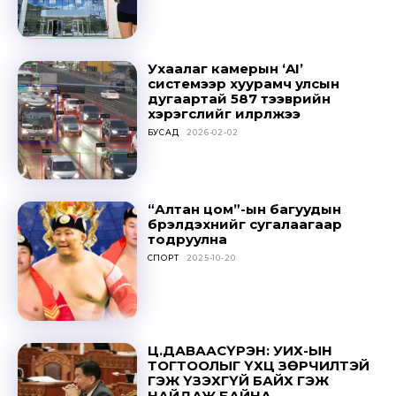
Ухаалаг камерын ‘AI’
системээр хуурамч улсын
дугаартай 587 тээврийн
хэрэгслийг илрүүлжээ
БУСАД
2026-02-02
“Алтан цом”-ын багуудын
бүрэлдэхүүнийг сугалаагаар
тодруулна
СПОРТ
2025-10-20
Ц.ДАВААСҮРЭН: УИХ-ЫН
ТОГТООЛЫГ ҮХЦ ЗӨРЧИЛТЭЙ
ГЭЖ ҮЗЭХГҮЙ БАЙХ ГЭЖ
НАЙДАЖ БАЙНА