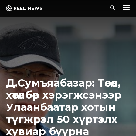
REEL NEWS
Д.Сумъяабазар: Төсөл,
хөтөлбөр хэрэгжсэнээр
Улаанбаатар хотын
түгжрэл 50 хүртэлх
хувиар буурна