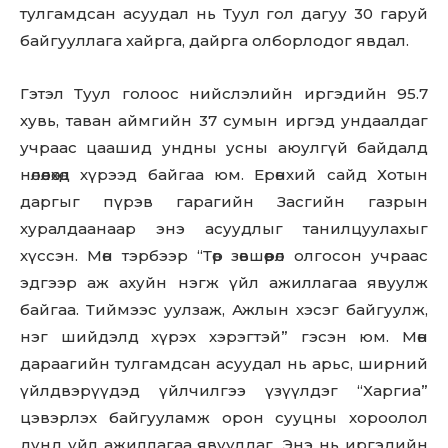
тулгамдсан асуудал нь Туул гол дагуу 30 гаруй
байгууллага хайрга, дайрга олборлодог явдал.
Гэтэл Туул голоос нийслэлийн иргэдийн 95.7
хувь, таван аймгийн 37 сумын иргэд ундаалдаг
учраас цаашид ундны усны аюулгүй байдалд
нөлөөлөхөд хүрээд байгаа юм. Ерөнхий сайд Хотын
даргыг пүрэв гарагийн Засгийн газрын
хуралдаанаар энэ асуудлыг танилцуулахыг
хүссэн. Мөн тэрбээр “Төр зөвшөөрөл олгосон учраас
эдгээр аж ахуйн нэгж үйл ажиллагаа явуулж
байгаа. Тиймээс уулзаж, Ажлын хэсэг байгуулж,
нэг шийдэлд хүрэх хэрэгтэй” гэсэн юм. Мөн
дараагийн тулгамдсан асуудал нь арьс, ширний
үйлдвэрүүдэд үйлчилгээ үзүүлдэг “Харгиа”
цэвэрлэх байгууламж орон сууцны хороолол
дунд үйл ажиллагаа явуулдаг. Энэ нь иргэдийн