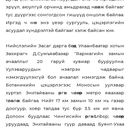
эрүүл, аюулгүй орчинд амьдрахад нөлөөлж байгааг
тус дүүргээс сонгогдсон гишүүд онцолж байлаа.
Иргэд ч мөн энэ үеэр сургууль, цэцэрлэгийн
асуудал хүндрэлтэй байгааг хэлж байсан юм.
Нийслэлийн Засаг дарга бөгөөд Улаанбаатар хотын
Захирагч Д.Сумъяабазар “Яармагийн замын
ачааллыг 20 гаруй хувиар бууруулна.
Уулзваруудын нэвтрэх чадварыг
нэмэгдүүлэхгүй бол ачаалал нэмэгдэж байна.
Ботаникийн цэцэрлэгээс Моносын уулзвар
хүртэл Энхтайваны өргөн чөлөөгөөр метро явахаар
төлөвлөж байгаа. Нийт 17 км замын 10 км нь газар
доогуур, хоёр талдаа тус бүр 3.5 км ил явна.
Долоон буудлаас Чингисийн өргөн&nbsp; чөлөөгөөр
уруудаад, Энхтайваны гүүр даваад Буянт-Ухаа