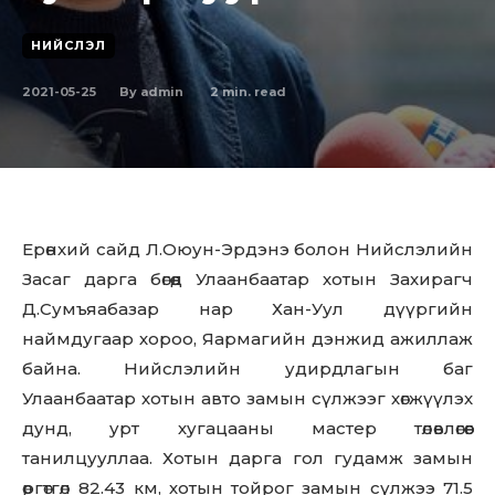
НИЙСЛЭЛ
2021-05-25
2
min. read
By
admin
Ерөнхий сайд Л.Оюун-Эрдэнэ болон Нийслэлийн
Засаг дарга бөгөөд Улаанбаатар хотын Захирагч
Д.Сумъяабазар нар Хан-Уул дүүргийн
наймдугаар хороо, Яармагийн дэнжид ажиллаж
байна. Нийслэлийн удирдлагын баг
Улаанбаатар хотын авто замын сүлжээг хөгжүүлэх
дунд, урт хугацааны мастер төлөвлөгөөг
танилцууллаа. Хотын дарга гол гудамж замын
өргөтгөл 82.43 км, хотын тойрог замын сүлжээ 71.5