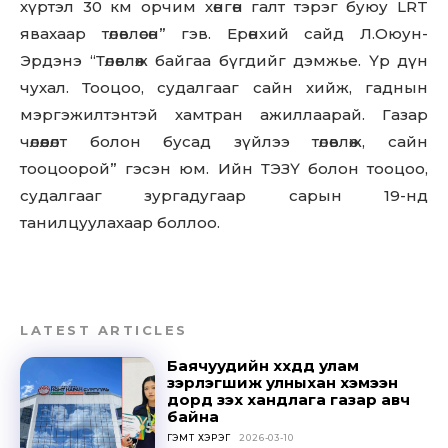
хүртэл 30 км орчим хөнгөн галт тэрэг буюу LRT
явахаар төлөвлөсөн” гэв. Ерөнхий сайд Л.Оюун-
Эрдэнэ “Төлөвлөж байгаа бүгдийг дэмжье. Үр дүн
чухал. Тооцоо, судалгааг сайн хийж, гаднын
мэргэжилтэнтэй хамтран ажиллаарай. Газар
чөлөөлөлт болон бусад зүйлээ төлөвлөж, сайн
тооцоорой” гэсэн юм. Ийн ТЭЗҮ болон тооцоо,
судалгааг зургадугаар сарын 19-нд
танилцуулахаар боллоо.
LATEST ARTICLES
Баячуудийн хүүхдүүд улам
зэрлэгшиж улныхан хэмээн
дорд үзэх хандлага газар авч
байна
ГЭМТ ХЭРЭГ
2026-03-10