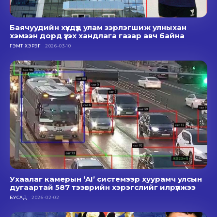
Баячуудийн хүүхдүүд улам зэрлэгшиж улныхан
хэмээн дорд үзэх хандлага газар авч байна
ГЭМТ ХЭРЭГ
2026-03-10
Ухаалаг камерын ‘AI’ системээр хуурамч улсын
дугаартай 587 тээврийн хэрэгслийг илрүүлжээ
БУСАД
2026-02-02