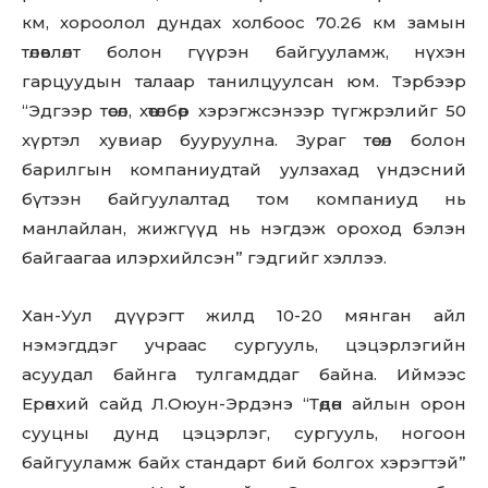
км, хороолол дундах холбоос 70.26 км замын
төлөвлөлт болон гүүрэн байгууламж, нүхэн
гарцуудын талаар танилцуулсан юм. Тэрбээр
“Эдгээр төсөл, хөтөлбөр хэрэгжсэнээр түгжрэлийг 50
хүртэл хувиар бууруулна. Зураг төсөл болон
барилгын компаниудтай уулзахад үндэсний
бүтээн байгуулалтад том компаниуд нь
манлайлан, жижгүүд нь нэгдэж ороход бэлэн
байгаагаа илэрхийлсэн” гэдгийг хэллээ.
Хан-Уул дүүрэгт жилд 10-20 мянган айл
нэмэгддэг учраас сургууль, цэцэрлэгийн
асуудал байнга тулгамддаг байна. Иймээс
Ерөнхий сайд Л.Оюун-Эрдэнэ “Төдөн айлын орон
сууцны дунд цэцэрлэг, сургууль, ногоон
байгууламж байх стандарт бий болгох хэрэгтэй”