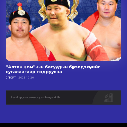
“Алтан цом”-ын багуудын бүрэлдэхүүнийг
сугалаагаар тодруулна
СПОРТ
2025-10-20