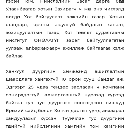
гэсэн юм. Нийслэлийн Засаг дарга бөгөөд
Улаанбаатар хотын Захирагч ч мөн энэ чиглэлд
өчигдөр Хот байгуулалт, хөгжлийн газар, Хотын
стандарт, орчны аюулгүй байдлын хяналт,
зохицуулалтын газар, Хот төлөвлөлт судалгааны
институт ОНӨААТҮГ зэрэг байгууллагатай
уулзаж, &nbsp;анхаарч ажиллаж байгаагаа хэлж
байлаа.
Хан-Уул дүүргийн хэмжээнд ашиглалтын
шаардлага хангахгүй 10 орон сууц байдаг аж.
Эдгээрт 25 удаа тендер зарласан ч компани
сонирхдоггүй, өнөө маргаашгүй нурахад хүрээд
байгаа тул тус дүүргээс сонгогдсон гишүүд
Ерөнхий сайд болон Хотын даргыг үүнд анхаарал
хандуулахыг хүссэн. Түүнчлэн тус дүүргийн
төдийгүй нийслэлийн хамгийн том хамгийн