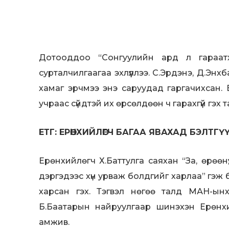
Дотооддоо “Сонгуулийн ард л гараатх
сурталчилгаагаа эхлүүллээ. С.Эрдэнэ, Д.Эн
хамаг эрчмээ энэ саруудад гаргачихсан. 
учраас сүйдтэй их өрсөлдөөн ч гарахгүй гэх
ЕТГ: ЕРӨНХИЙЛӨГЧ БАГАА ЯВАХАД БЭЛТГ
Ерөнхийлөгч Х.Баттулга саяхан “За, өрөөнү
дэргэдээс хүн урваж болдгийг харлаа” гэж 
харсан гэх. Тэгвэл нөгөө талд МАН-ынх
Б.Баатарын найруулгаар шинэхэн Ерөнх
амжив.