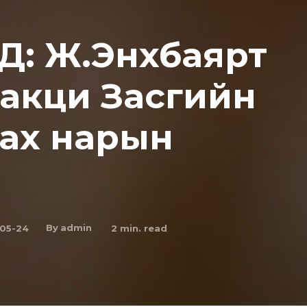
Д: Ж.Энхбаярт
ракци Засгийн
“ах нарын
By
admin
-05-24
2
min. read