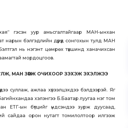
ая” гэсэн уур амьсгалтайгаар МАН-ынхан
хбат нарын бэлгэдлийн дүрүүд сонгохын тулд МАН
Бэлтгэл нь нэгэнт цөмрөх түвшинд ханачихсан
 таамагтай мордоцгоов.
ҮҮЛЖ, МАН ЗӨРЖ ОЧИХООР ЗЭХЭЖ ЭХЭЛЖЭЭ
үдээ суллаж, ажлаа хүлээлцэхдээ бэлдээрэй. Яг
багийнхандаа хэлэнгээ Б.Баатар луугаа нэг том
ан ЕТГ-ын бүтцийг үндсэндээ зурж дуусаад,
ий сайдаа орон нутагт томилолтоор илгээж