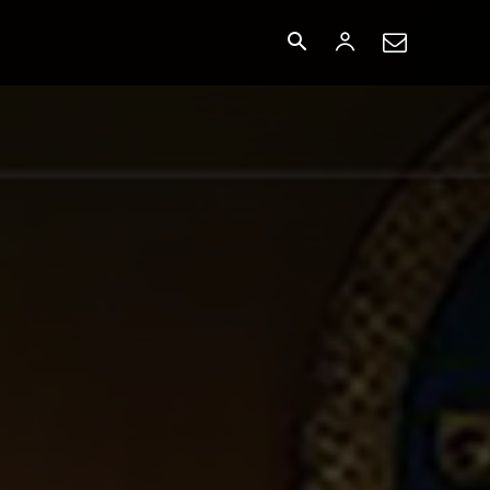
БУСАД
More