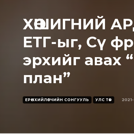
ХӨШИГНИЙ АР
ЕТГ-ыг, Сү ф
эрхийг авах 
план”
2021
ЕРӨНХИЙЛӨГЧИЙН СОНГУУЛЬ
УЛС ТӨР