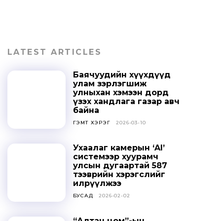
LATEST ARTICLES
Баячуудийн хүүхдүүд
улам зэрлэгшиж
улныхан хэмээн дорд
үзэх хандлага газар авч
байна
ГЭМТ ХЭРЭГ
2026-03-10
Ухаалаг камерын ‘AI’
системээр хуурамч
улсын дугаартай 587
тээврийн хэрэгслийг
илрүүлжээ
БУСАД
2026-02-02
“Алтан цом”-ын