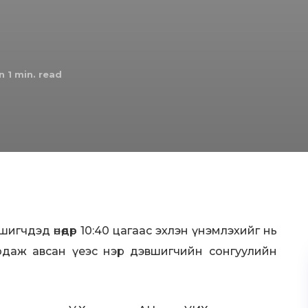
n 1
min. read
игчдэд өнөөдөр 10:40 цагаас эхлэн үнэмлэхийг нь
ардаж авсан үеэс нэр дэвшигчийн сонгуулийн