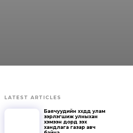
LATEST ARTICLES
Баячуудийн хүүхдүүд улам
зэрлэгшиж улныхан
хэмээн дорд үзэх
хандлага газар авч
байна