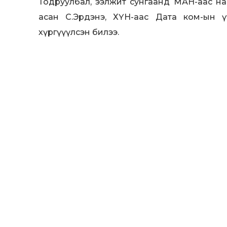
Тодруулбал, ээлжит сунгаанд МАН-аас на
асан С.Эрдэнэ, ХҮН-аас Дата ком-ын ү
хүргүүүлсэн билээ.