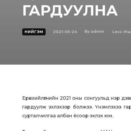
ГАРДУУЛНА
By
admin
2021-05-24
Less tha
НИЙГЭМ
Ерөнхийлөгчийн 2021 оны сонгуульд нэр дэвш
гардуулж эхлэхээр болжээ. Үнэмлэхээ г
сурталчилгаа албан ёсоор эхлэх юм.