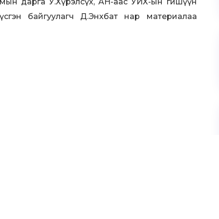
мын дарга У.Хүрэлсүх, АН-аас УИХ-ын гишүүн
үсгэн байгуулагч Д.Энхбат нар материалаа