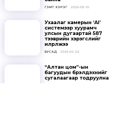
ГЭМТ ХЭРЭГ
2026-03-10
Ухаалаг камерын ‘AI’
системээр хуурамч
улсын дугаартай 587
тээврийн хэрэгслийг
илрүүлжээ
БУСАД
2026-02-02
“Алтан цом”-ын
багуудын бүрэлдэхүүнийг
сугалаагаар тодруулна
СПОРТ
2025-10-20
Ц.ДАВААСҮРЭН: УИХ-ЫН
ТОГТООЛЫГ ҮХЦ
ЗӨРЧИЛТЭЙ ГЭЖ
ҮЗЭХГҮЙ БАЙХ ГЭЖ
НАЙДАЖ БАЙНА