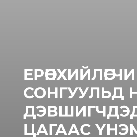
ЕРӨНХИЙЛӨГЧ
СОНГУУЛЬД 
ДЭВШИГЧДЭД 
ЦАГААС ҮНЭ