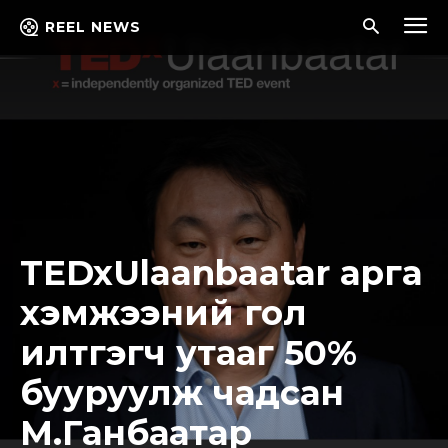
REEL NEWS
TEDxUlaanbaatar арга
хэмжээний гол
илтгэгч утааг 50%
бууруулж чадсан
М.Ганбаатар