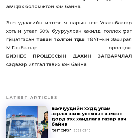
авч үзэх боломжтой юм байна.
Энэ удаагийн илтгэг ч нарын нэг Улаанбаатар
хотын утааг 50% бууруулсан ажилд голлох үүрэг
гүйцэтгэсэн
Таван толгой түлш
ТӨҮГ
–
ын
Захирал
М.Ганбаатар оролцож
БИЗНЕС ПРОЦЕССЫН ДАХИН ЗАГВАРЧЛАЛ
сэдвээр илтгэл тавих юм байна.
LATEST ARTICLES
Баячуудийн хүүхдүүд улам
зэрлэгшиж улныхан хэмээн
дорд үзэх хандлага газар авч
байна
ГЭМТ ХЭРЭГ
2026-03-10