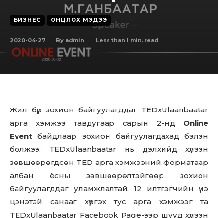
БИЗНЕС
ОНЦЛОХ МЭДЭЭ
2020-04-27
Less than 1
min. read
By
admin
Жил бүр зохион байгуулагддаг TEDxUlaanbaatar
арга хэмжээ тавдугаар сарын 2-
нд
Online
Event
байдлаар зохион байгуулагдахад бэлэн
болжээ. TEDxUlaanbaatar нь дэлхийд хүлээн
зөвшөөрөгдсөн TED арга хэмжээний форматаар
албан ёсны зөвшөөрөлтэйгөөр зохион
байгуулагддаг уламжлалтай. 12 илтгэгчийн үнэ
цэнэтэй санааг хүргэх тус арга хэмжээг та
TEDxUlaanbaatar Facebook Page-ээр шууд хүлээн