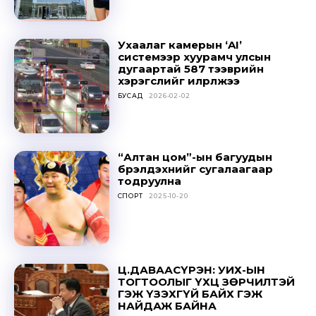
Ухаалаг камерын ‘AI’
системээр хуурамч улсын
дугаартай 587 тээврийн
хэрэгслийг илрүүлжээ
БУСАД
2026-02-02
Don't miss
out!
“Алтан цом”-ын багуудын
бүрэлдэхүүнийг сугалаагаар
Sing up for our newsletter
тодруулна
to stay in the loop.
СПОРТ
2025-10-20
SUBSCRIBE
Ц.ДАВААСҮРЭН: УИХ-ЫН
ТОГТООЛЫГ ҮХЦ ЗӨРЧИЛТЭЙ
ГЭЖ ҮЗЭХГҮЙ БАЙХ ГЭЖ
НАЙДАЖ БАЙНА