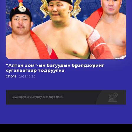
“Алтан цом”-ын багуудын бүрэлдэхүүнийг
сугалаагаар тодруулна
СПОРТ
2025-10-20