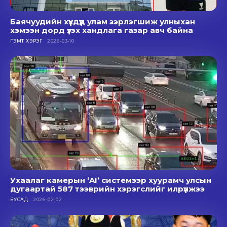
Баячуудийн хүүхдүүд улам зэрлэгшиж улныхан
хэмээн дорд үзэх хандлага газар авч байна
ГЭМТ ХЭРЭГ
2026-03-10
Ухаалаг камерын ‘AI’ системээр хуурамч улсын
дугаартай 587 тээврийн хэрэгслийг илрүүлжээ
БУСАД
2026-02-02