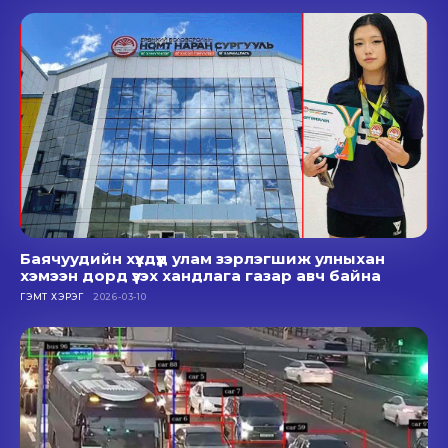
Баячуудийн хүүхдүүд улам зэрлэгшиж улныхан
хэмээн дорд үзэх хандлага газар авч байна
ГЭМТ ХЭРЭГ
2026-03-10