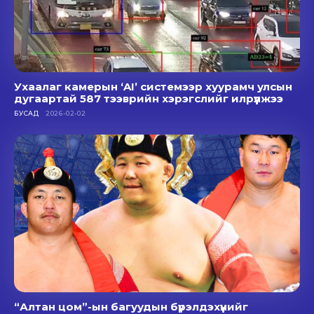
Ухаалаг камерын ‘AI’ системээр хуурамч улсын
дугаартай 587 тээврийн хэрэгслийг илрүүлжээ
БУСАД
2026-02-02
“Алтан цом”-ын багуудын бүрэлдэхүүнийг