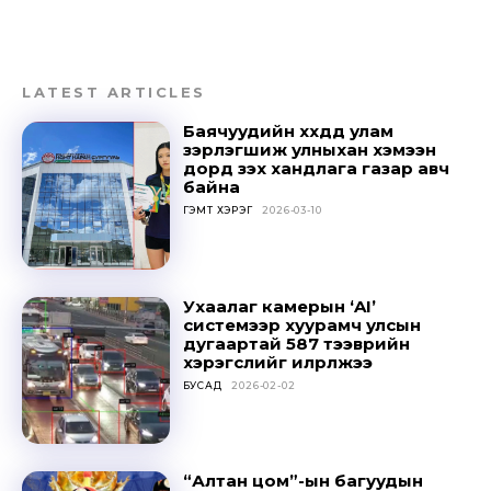
LATEST ARTICLES
Баячуудийн хүүхдүүд улам
зэрлэгшиж улныхан хэмээн
дорд үзэх хандлага газар авч
байна
ГЭМТ ХЭРЭГ
2026-03-10
Ухаалаг камерын ‘AI’
системээр хуурамч улсын
дугаартай 587 тээврийн
хэрэгслийг илрүүлжээ
БУСАД
2026-02-02
“Алтан цом”-ын багуудын