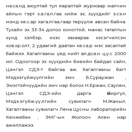
на.са.нд аюултай тул яаралтай журмаар малчин
айлын гэрт х.а.га.л.гаа хийж эх, хүүхдийг э.cэ.н
Don't miss
мэнд ке.с.ар хага.лгаа.гаар төрүүлж авсан байна.
out!
Тухайн эх 33-34 долоо хоногтой, манас таталтын
хүнд хэлбэр, ихэс захаараа хэсэгчилсэн
Sing up for our newsletter
хов.хр.олт, 2 удаагий давтан ке.са.р мэс засалтай
to stay in the loop.
байжээ. Хагалгааны үед нийт ал.дса.н ц.у.с 2000
мл. Одоогоор эх хүүхдийн биеийн байдал сайн,
SUBSCRIBE
Цэнгэл СДЭ-т байгаа аж. Хагалгааны багт
Мэдээгүйжүүлгийн эмч Б.Сураужан ,
Эмэгтэйчүүдийн эмч нар болох Н.Ержан, Саулен,
Цэнгэл СДЭ-ийн дарга Өмиргүл,
Мэдэ.эгүйж.үү.лгийн сувилагч М.Жаныл,
Хагалгааны сувилагч Лена Цусны лабораторийн
Кенжебек , ЭМГ-ын Жолооч Ален нар
ажиллажээ.