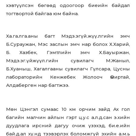
хэвтүүлсэн бөгөөд одоогоор биеийн байдал
тогтвортой байгаа юм байна.
Ха.га.лга.аны багт Мэдэ.эгүй.жүү.лгийн эмч
Б.Сураужан, Мэс заслын эмч нар болох Х.Харий,
Б. Хазбек, Гэмтлийн эмч Х.Бауыржан,
Мэдэ.эг.үйжүүл.гийн сувилагч М.Жаныл,
Б.Хуаныш, Хагалгааны сувилагч Гүлсара, Цусны
лабораторийн Кенжебек Жолооч Өмиртай,
Алдаберген нар багтжээ.
Мөн Цэнгэл сумаас 10 км орчим зайд Ах гол
багийн малчин айлын гэрт ц.у.с а.л.д.сан э.хийн
дуудлага ирсний дагуу очиж үзэхэд, би.е.ийн
бай.д.ал хү.нд тээвэрлэх боломжгүй эхийн а.м.ь