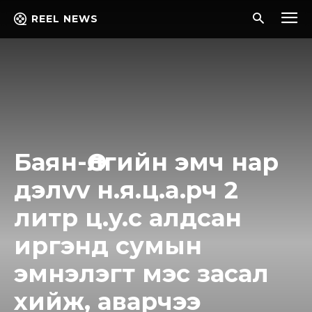
REEL NEWS
Баян-Өлгийн эмч нар
дэлvv н.я.ц.a.pч 2
литр ц.y.c алдсан
иргэнд сумын
эмнэлэгт мэc засал
хийж, аварчээ