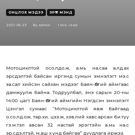
ОНЦЛОХ МЭДЭЭ
ЭРҮҮЛ МЭНД
2021-05-23
1
min. read
By
admin
Мотоциклтой осо.лдо.ж, а.мь на.саа а.лд.ах
эрсдэлтэй байсан иргэнд сумын эмнэлэгт мэ.с
за.сал хийсэн сайхан мэдээг Баян-Өлгий аймгаас
дамжуулж байна. Тодруулбал, энэ сарын 20-ны
14:00 цагт Баян-Өлгий аймгийн Нэгдсэн эмнэлэгт
Цэнгэл сумаас “Мотоциклтой явж байгаад
о.со.лд.ож, тар.хи, цээ.ж, хэв.лий хавс.арсан би.түү
гэ.м.тэл авсан 32 настай эрэгтэйн а.мь на.с
эр.сдэ.лтэй, м.аш х.үнд байгаа” дуудлага иржээ.