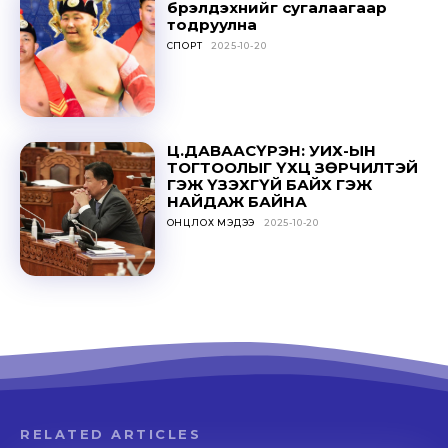
бүрэлдэхүүнийг сугалаагаар
тодруулна
СПОРТ
2025-10-20
Ц.ДАВААСҮРЭН: УИХ-ЫН
ТОГТООЛЫГ ҮХЦ ЗӨРЧИЛТЭЙ
ГЭЖ ҮЗЭХГҮЙ БАЙХ ГЭЖ
НАЙДАЖ БАЙНА
ОНЦЛОХ МЭДЭЭ
2025-10-20
RELATED ARTICLES