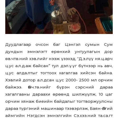
Дуудлагаар очсон баг Цэнгэл сумын Сум
дундын эмнэлэгт ерөнхий унтуулагын дор
өв.чтө.ний хэв.лийг нээж үзэхэд, “Д.э.лүү ня.ц.арч
ц.ус а.л.д.аж байсан” тул дэл.ү.үг бүтнээр нь авч,
ц.ус алда.лтыг тогтоох хагалгаа хийсэн байна.
Хэвлий дотор а.л.дсан ц.ус 2000- 2500 мл орчим
байжээ. Өв.ч.тө.нийг бүрэн сэрсний дараа
хагалгааны дараахи өрөөнд шилжүүлж, 10 цаг
орчим хянаж биеийн байдалыг тогтворжуулсны
дараа түргэний машинаар тээвэрлэж, Баян-Өлгий
аймгийн Нэгдсэн эмнэлгийн Сэ.хээ.ний та.са.гт