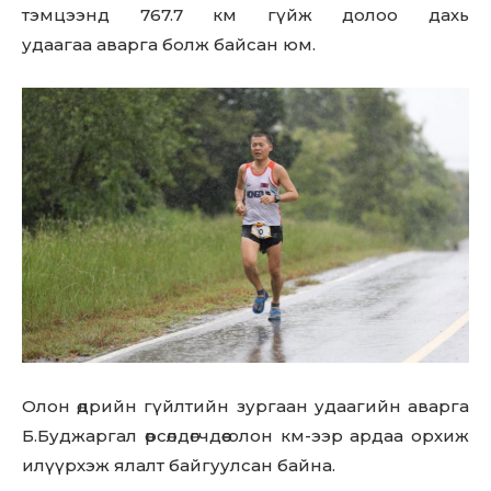
тэмцээнд 767.7 км гүйж долоо дахь
удаагаа
аварга болж байсан юм.
Олон өдрийн гүйлтийн зургаан удаагийн аварга
Б.Буджаргал өрсөлдөгчдөө олон км-ээр ардаа орхиж
илүүрхэж ялалт байгуулсан байна.