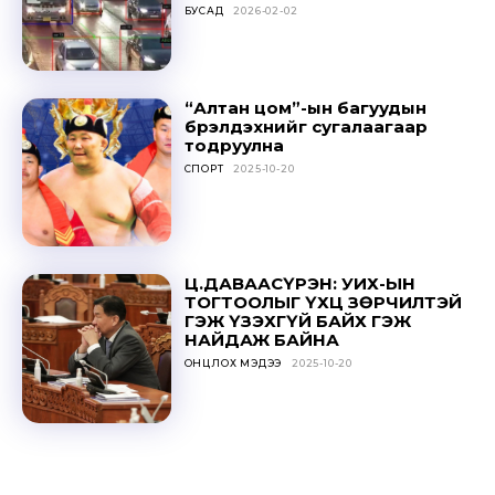
БУСАД
2026-02-02
SUBSCRIBE
“Алтан цом”-ын багуудын
бүрэлдэхүүнийг сугалаагаар
тодруулна
СПОРТ
2025-10-20
Ц.ДАВААСҮРЭН: УИХ-ЫН
ТОГТООЛЫГ ҮХЦ ЗӨРЧИЛТЭЙ
ГЭЖ ҮЗЭХГҮЙ БАЙХ ГЭЖ
НАЙДАЖ БАЙНА
ОНЦЛОХ МЭДЭЭ
2025-10-20