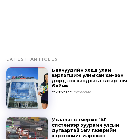
LATEST ARTICLES
Баячуудийн хүүхдүүд улам
зэрлэгшиж улныхан хэмээн
дорд үзэх хандлага газар авч
байна
ГЭМТ ХЭРЭГ
2026-03-10
Don't miss
out!
Ухаалаг камерын ‘AI’
системээр хуурамч улсын
Sing up for our newsletter
дугаартай 587 тээврийн
to stay in the loop.
хэрэгслийг илрүүлжээ