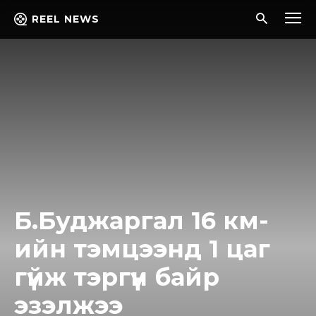
REEL NEWS
Б.Буджаргал 16 км-
ийн тэмцээнд 1 цаг
гүйж тэргүүн байр
эзэлжээ