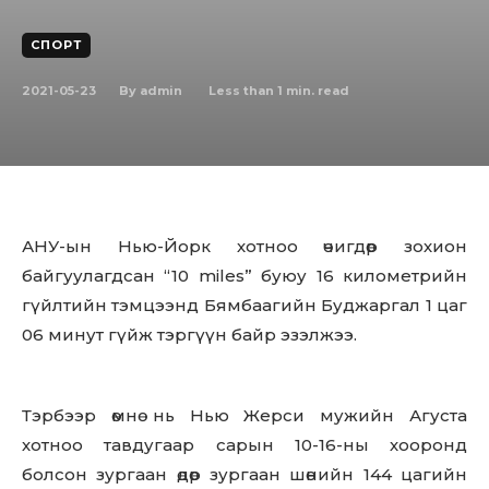
СПОРТ
2021-05-23
Less than 1
min. read
By
admin
АНУ-ын Нью-Йорк хотноо өчигдөр зохион
байгуулагдсан “10 miles” буюу 16 километрийн
гүйлтийн тэмцээнд Бямбаагийн Буджаргал 1 цаг
06 минут гүйж тэргүүн байр эзэлжээ.
Тэрбээр өмнө нь Нью Жерси мужийн Агуста
хотноо тавдугаар сарын 10-16-ны хооронд
болсон зургаан өдөр зургаан шөнийн 144 цагийн