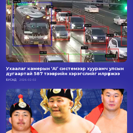
Ухаалаг камерын ‘AI’ системээр хуурамч улсын
дугаартай 587 тээврийн хэрэгслийг илрүүлжээ
БУСАД
2026-02-02