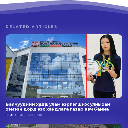
RELATED ARTICLES
Баячуудийн хүүхдүүд улам зэрлэгшиж улныхан
хэмээн дорд үзэх хандлага газар авч байна
ГЭМТ ХЭРЭГ
2026-03-10