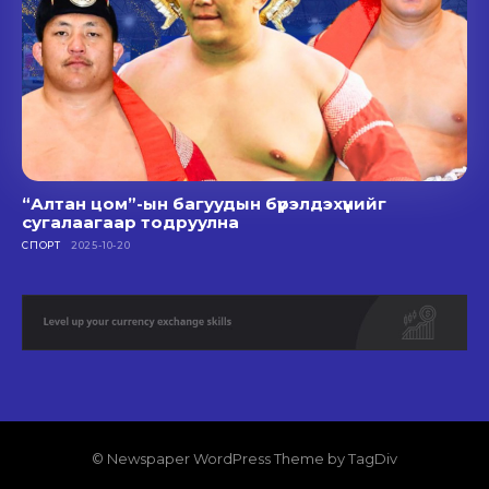
“Алтан цом”-ын багуудын бүрэлдэхүүнийг
сугалаагаар тодруулна
СПОРТ
2025-10-20
© Newspaper WordPress Theme by TagDiv