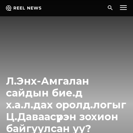
REEL NEWS
Л.Энх-Амгалан
сайдын бие.д
x.a.л.дax opoлд.лoгыг
Ц.Даваасүрэн зохион
байгуулсан уу?