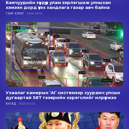
Баячуудийн хүүхдүүд улам зэрлэгшиж улныхан
хэмээн дорд үзэх хандлага газар авч байна
ГЭМТ ХЭРЭГ
2026-03-10
Ухаалаг камерын ‘AI’ системээр хуурамч улсын
дугаартай 587 тээврийн хэрэгслийг илрүүлжээ
БУСАД
2026-02-02