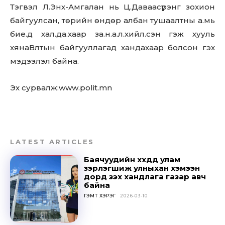
Sing up for our newsletter
Тэгвэл Л.Энх-Амгалан нь Ц.Даваасүрэнг зохион
to stay in the loop.
байгуулсан, төрийн өндөр албан тушаалтны а.мь
бие.д хал.да.хаар за.н.а.л.хийл.сэн гэж хууль
SUBSCRIBE
хянаВлтын байгууллагад хандахаар болсон гэх
мэдээлэл байна.
Эх сурвалж:www.polit.mn
LATEST ARTICLES
Баячуудийн хүүхдүүд улам
зэрлэгшиж улныхан хэмээн
дорд үзэх хандлага газар авч
байна
ГЭМТ ХЭРЭГ
2026-03-10