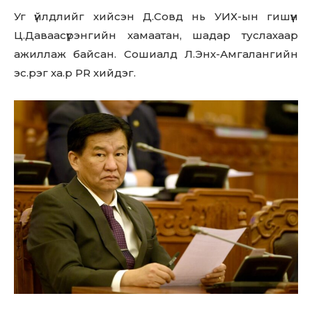
Уг үйлдлийг хийсэн Д.Совд нь УИХ-ын гишүүн
Ц.Даваасүрэнгийн хамаатан, шадар туслахаар
ажиллаж байсан. Сошиалд Л.Энх-Амгалангийн
эс.рэг ха.р РR хийдэг.
Don't miss
out!