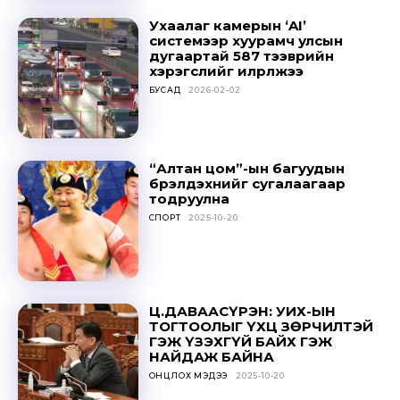
Ухаалаг камерын ‘AI’
системээр хуурамч улсын
дугаартай 587 тээврийн
хэрэгслийг илрүүлжээ
БУСАД
2026-02-02
“Алтан цом”-ын багуудын
бүрэлдэхүүнийг сугалаагаар
тодруулна
СПОРТ
2025-10-20
Ц.ДАВААСҮРЭН: УИХ-ЫН
ТОГТООЛЫГ ҮХЦ ЗӨРЧИЛТЭЙ
ГЭЖ ҮЗЭХГҮЙ БАЙХ ГЭЖ
НАЙДАЖ БАЙНА
ОНЦЛОХ МЭДЭЭ
2025-10-20