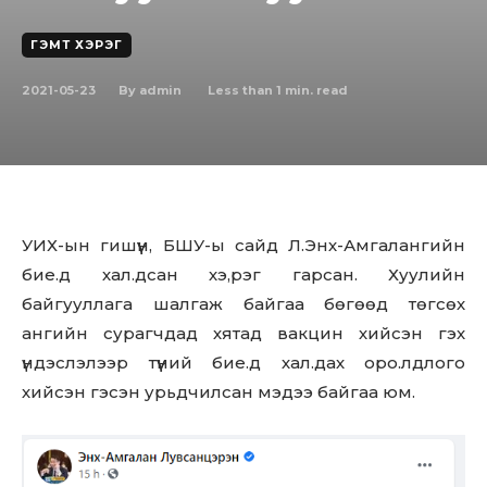
ГЭМТ ХЭРЭГ
2021-05-23
Less than 1
min. read
By
admin
УИХ-ын гишүүн, БШУ-ы сайд Л.Энх-Амгалангийн
бие.д хал.дсан хэ,рэг гарсан. Хуулийн
байгууллага шалгаж байгаа бөгөөд төгсөх
ангийн сурагчдад хятад вакцин хийсэн гэх
үндэслэлээp түүний бие.д хал.дах оро.лдлого
хийсэн гэсэн урьдчилсан мэдээ байгаа юм.