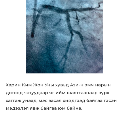
Харин Ким Жон Уны хувьд Ази-н эмч нарын
дотоод чатуудаар яг ийм шалтгаанаар зүрх
хатгаж унаад, мэс засал хийдгээд байгаа гэсэн
мэдээлэл явж байгаа юм байна.