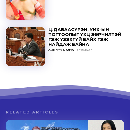
Ц.ДАВААСҮРЭН: УИХ-ЫН
ТОГТООЛЫГ ҮХЦ ЗӨРЧИЛТЭЙ
ГЭЖ ҮЗЭХГҮЙ БАЙХ ГЭЖ
НАЙДАЖ БАЙНА
ОНЦЛОХ МЭДЭЭ
2025-10-20
RELATED ARTICLES