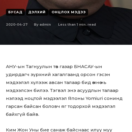
БУСАД
ДЭЛХИЙ
ОНЦЛОХ МЭДЭЭ
2020-04-27
Less than 1
min. read
By
admin
АНУ-ын Тагнуулын төв газар БНАСАУ-ын
удирдагч зүрхний хагалгаанд орсон гэсэн
мэдээлэл хүлээж авсан талаар бид өмнө нь
мэдээлсэн билээ. Тэгвэл энэ асуудлын талаар
нэлээд ноцтой мэдээлэл Японы Yomiuri сонинд
гарсан байсан боловч яг тодорхой мэдээлэл
байхгүй байв.
Ким Жон Уны бие санаж байснаас илүү муу