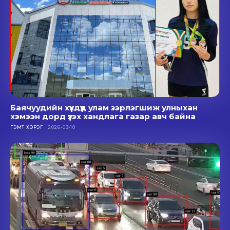
Баячуудийн хүүхдүүд улам зэрлэгшиж улныхан
хэмээн дорд үзэх хандлага газар авч байна
ГЭМТ ХЭРЭГ
2026-03-10