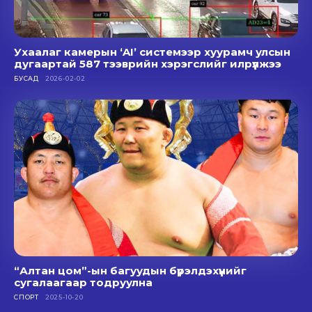
Ухаалаг камерын ‘AI’ системээр хуурамч улсын
дугаартай 587 тээврийн хэрэгслийг илрүүлжээ
БУСАД
2026-02-02
“Алтан цом”-ын багуудын бүрэлдэхүүнийг
сугалаагаар тодруулна
СПОРТ
2025-10-20