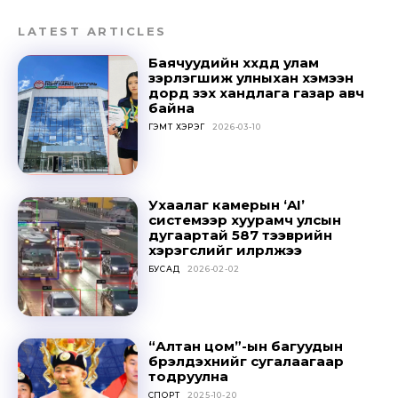
Don't miss
LATEST ARTICLES
out!
Баячуудийн хүүхдүүд улам
зэрлэгшиж улныхан хэмээн
дорд үзэх хандлага газар авч
Sing up for our newsletter
байна
to stay in the loop.
ГЭМТ ХЭРЭГ
2026-03-10
SUBSCRIBE
Ухаалаг камерын ‘AI’
системээр хуурамч улсын
дугаартай 587 тээврийн
хэрэгслийг илрүүлжээ
БУСАД
2026-02-02
“Алтан цом”-ын багуудын
бүрэлдэхүүнийг сугалаагаар
тодруулна
СПОРТ
2025-10-20