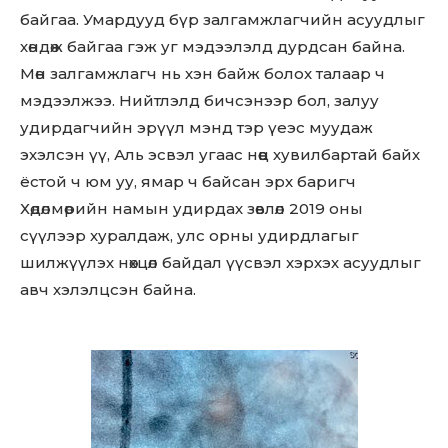
байгаа. Умардууд бүр залгамжлагчийн асуудлыг
хөндөж байгаа гэж уг мэдээлэлд дурдсан байна.
Мөн залгамжлагч нь хэн байж болох талаар ч
мэдээлжээ. Нийтлэлд бичсэнээр бол, залуу
удирдагчийн эрүүл мэнд тэр үеэс муудаж
эхэлсэн үү, Аль эсвэл угаас нөөц хувилбартай байх
ёстой ч юм уу, ямар ч байсан эрх баригч
Хөдөлмөрийн намын удирдах зөвлөл 2019 оны
сүүлээр хуралдаж, улс орны удирдлагыг
шилжүүлэх нөхцөл байдал үүсвэл хэрхэх асуудлыг
авч хэлэлцсэн байна.