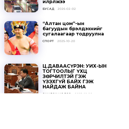
илрүүлжээ
БУСАД
2026-02-02
“Алтан цом”-ын
багуудын бүрэлдэхүүнийг
сугалаагаар тодруулна
СПОРТ
2025-10-20
Ц.ДАВААСҮРЭН: УИХ-ЫН
ТОГТООЛЫГ ҮХЦ
ЗӨРЧИЛТЭЙ ГЭЖ
ҮЗЭХГҮЙ БАЙХ ГЭЖ
НАЙДАЖ БАЙНА
ОНЦЛОХ МЭДЭЭ
2025-10-20