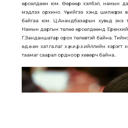
өрсөлдөөн юм. Өөрөөр хэлбэл, намын дар
мэдлээ орхино. Үүнийгээ хэнд шилжүүлэх 
байгаа юм. Ц.Анандбазарын хувьд энэ т
Намын даргын төлөө өрсөлдөөнд Ерөнхий
Г.Занданшатар орох төлөвтэй байна. Тийм
өд.ө.өн хат.га.лаг х.ү.ч.и.р.х.ийллийн хэ
таамаг саарал ордноор хөвөрч байна..