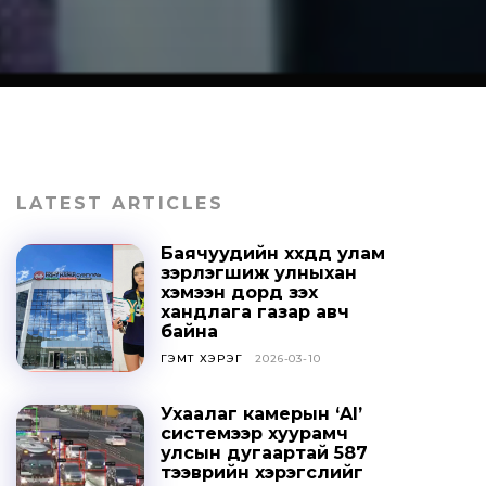
LATEST ARTICLES
Баячуудийн хүүхдүүд улам
зэрлэгшиж улныхан
хэмээн дорд үзэх
хандлага газар авч
байна
ГЭМТ ХЭРЭГ
2026-03-10
Ухаалаг камерын ‘AI’
системээр хуурамч
улсын дугаартай 587
тээврийн хэрэгслийг