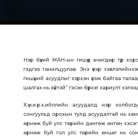
Нэр бүхий МАН-ын гишүүд өчигдөр түр хо
гэдгээ танилцуулав. Энэ үеэр хэвлэлийн
гишүүний асуудлыг хэрхэн үзэж байгаа тал
шалгах нь зүйтэй” гэсэн бүрхэг хариулт хэлээ
Х.ү.ч.и.р.х.ийллийн асуудалд нэр хол
сонгуульд орохын тулд асуудалтай нь хам
өрнөж буй улс төрийн дөнгөж өнгөн хэсэг
өрнөж буй гол улс төрийн өнцөг нь со