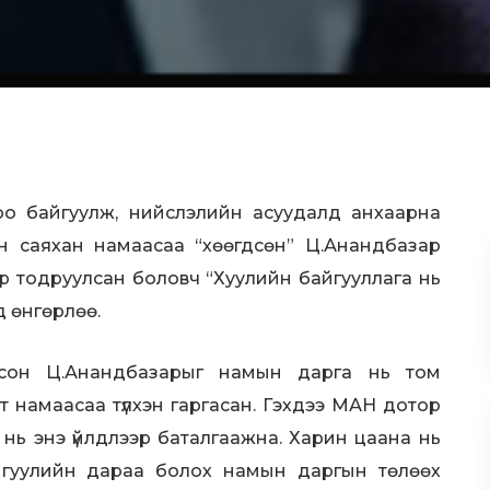
роо байгуулж, нийслэлийн асуудалд анхаарна
хэн саяхан намаасаа “хөөгдсөн” Ц.Анандбазар
аар тодруулсан боловч “Хуулийн байгууллага нь
д өнгөрлөө.
богдсон Ц.Анандбазарыг намын дарга нь том
т намаасаа түлхэн гаргасан. Гэхдээ МАН дотор
 нь энэ үйлдлээр баталгаажна. Харин цаана нь
нгуулийн дараа болох намын даргын төлөөх