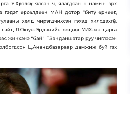
га У.Хүрэлсүх ялсан ч, ялагдсан ч намын эрх
вэ гэдэг өрсөлдөөн МАН дотор “битүү” өрнөөд
улааны хөлд чирэгдчихсэн гэхэд хилсдэхгүй.
 сайд Л.Оюун-Эрдэнийн өөдөөс УИХ-ын дарга
ээс жинхэнэ “бай” Г.Занданшатар руу чиглэсэн
рэгт холбогдсон Ц.Анандбазараар дамжиж буй гэх