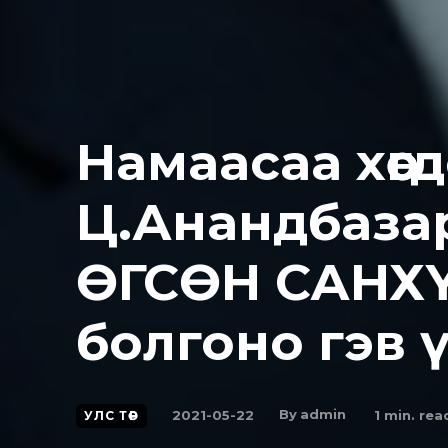
Намаасаа хөөгд
Ц.Анандбаза
ӨГСӨН САНХ
болгоно гэв 
By
admin
2021-05-22
1
min. rea
УЛС ТӨР