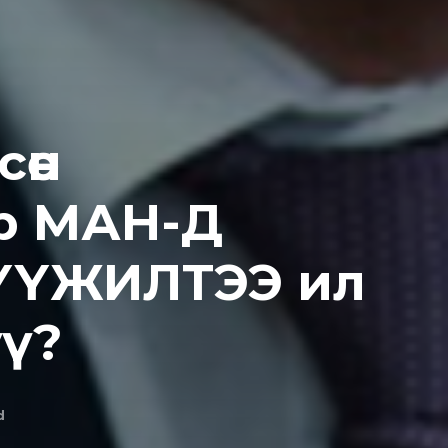
сөн
р МАН-Д
ҮҮЖИЛТЭЭ ил
үү?
d