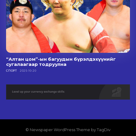
“Алтан цом”-ын багуудын бүрэлдэхүүнийг
сугалаагаар тодруулна
СПОРТ
2025-10-20
© Newspaper WordPress Theme by TagDiv