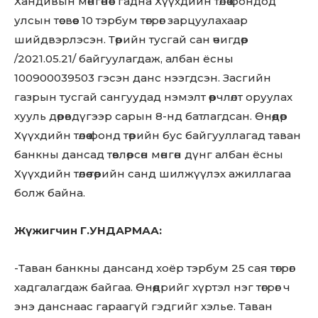
Хандивын мөнгөнөөс гадна Хүүхдийн төлөө фондод
улсын төсвөөс 10 тэрбум төгрөг зарцуулахаар
шийдвэрлэсэн. Төрийн тусгай сан өчигдөр
/2021.05.21/ байгуулагдаж, албан ёсны
100900039503 гэсэн данс нээгдсэн. Засгийн
газрын тусгай сангуудад нэмэлт өөрчлөлт оруулах
хууль дөрөвдүгээр сарын 8-нд батлагдсан. Өнөөдөр
Хүүхдийн төлөө фонд төрийн бус байгууллагад таван
банкны дансад төвлөрсөн мөнгөн дүнг албан ёсны
Хүүхдийн төлөө төрийн санд шилжүүлэх ажиллагаа
болж байна.
Жүжигчин Г.УНДАРМАА:
-Таван банкны дансанд хоёр тэрбум 25 сая төгрөг
хадгалагдаж байгаа. Өнөөдрийг хүртэл нэг төгрөг ч
энэ данснаас гараагүй гэдгийг хэлье. Таван