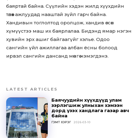
баяртай байна. Сүүлийн хэдэн жилд хүүхдийн
төлөөх ажлуудад нааштай зүйл гарч байна.
Хандивын тоглолтод оролцож, хандив өгсөн
хүмүүстээ маш их баярлалаа. Бидэнд ямар нэгэн
хувийн эрх ашиг байгаагүйг хэлье. Одоо
сангийн үйл ажиллагаа албан ёсны болоод
ирвэл сангийн дансанд мөнгө нэмэгдэнэ.
LATEST ARTICLES
Баячуудийн хүүхдүүд улам
зэрлэгшиж улныхан хэмээн
дорд үзэх хандлага газар авч
байна
ГЭМТ ХЭРЭГ
2026-03-10