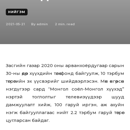
НИЙГЭМ
2021-05-21
2
min. read
By
admin
Засгийн газар 2020 оны арванхоёрдугаар сарын
30-ны өдөр хүүхдийн төлөө фонд байгуулж, 10 тэрбум
төгрөгийн эх үүсвэрийг шийдвэрлэсэн. Мөн өнгөрсөн
нэгдүгээр сард “Монгол соёл-Монгол хүүхэд”
нэртэй тоглолтыг телевизүүдээр шууд
дамжуулалт хийж, 100 гаруй иргэн, аж ахуйн
нэгж байгууллагаас нийт 2.2 тэрбум гаруй төгрөг
цугларсан байдаг.