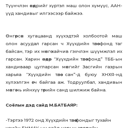
Түүнчлэн өнөөдрийг хүртэл маш олон хүмүүс, ААН-
үүд хандивыг илгээсээр байжээ.
Өнгөрсөн хугацаанд хүүхэдтэй холбоотой маш
олон асуудал гарсан ч Хүүхдийн төлөө фонд таг
байсан, тэр их мөнгө хайчив гэхчлэн шүүмжлэл их
гарсан. Харин өнөөдөр “Хүүхдийн төлөө фонд” ТББ-ын
хандиваар цугларсан мөнгийг Засгийн газрын
харьяа “Хүүхдийн төлөө сан”-д буюу ХНХЯ-нд
хүлээлгэн өгч байгаа аж. Тодруулбал, хандивын
мөнгө нь ийнхүү төрийн санд шилжиж байна.
Соёлын дэд сайд М.БАТБАЯР:
-Тэртээ 1972 онд Хүүхдийн төлөө фондыг тухайн
үеийн БНМАУ-ын сайд нарын зөвлөлийн