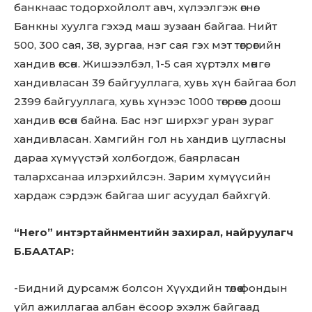
банкнаас тодорхойлолт авч, хүлээлгэж өгнө.
Банкны хуулга гэхэд маш зузаан байгаа. Нийт
500, 300 сая, 38, зургаа, нэг сая гэх мэт төгрөгийн
хандив өгсөн. Жишээлбэл, 1-5 сая хүртэлх мөнгө
хандивласан 39 байгууллага, хувь хүн байгаа бол
2399 байгууллага, хувь хүнээс 1000 төгрөгөөс доош
хандив өгсөн байна. Бас нэг ширхэг уран зураг
хандивласан. Хамгийн гол нь хандив цугласны
дараа хүмүүстэй холбогдож, баярласан
талархсанаа илэрхийлсэн. Зарим хүмүүсийн
хардаж сэрдэж байгаа шиг асуудал байхгүй.
“
Hero
” интэртайнментийн захирал, найруулагч
Б.БААТАР:
-Бидний дурсамж болсон Хүүхдийн төлөө фондын
үйл ажиллагаа албан ёсоор эхэлж байгаад