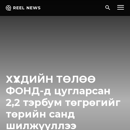
REEL NEWS
ХҮҮХДИЙН ТӨЛӨӨ
ФОНД-д цугларсан
2,2 тэрбум төгрөгийг
төрийн санд
шилжүүллээ