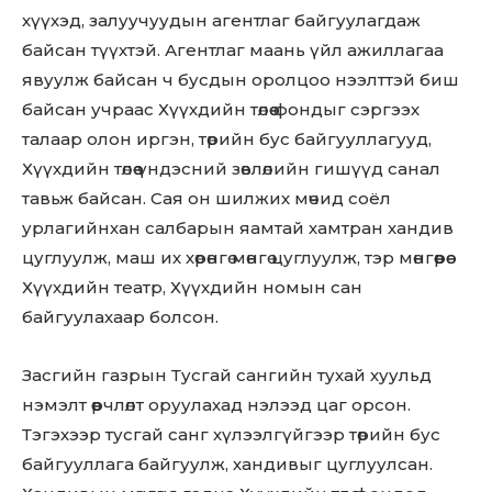
хүүхэд, залуучуудын агентлаг байгуулагдаж
байсан түүхтэй. Агентлаг маань үйл ажиллагаа
явуулж байсан ч бусдын оролцоо нээлттэй биш
байсан учраас Хүүхдийн төлөө фондыг сэргээх
талаар олон иргэн, төрийн бус байгууллагууд,
Хүүхдийн төлөө үндэсний зөвлөлийн гишүүд санал
тавьж байсан. Сая он шилжих мөчид соёл
урлагийнхан салбарын яамтай хамтран хандив
цуглуулж, маш их хөрөнгө мөнгө цуглуулж, тэр мөнгөөрөө
Хүүхдийн театр, Хүүхдийн номын сан
байгуулахаар болсон.
Засгийн газрын Тусгай сангийн тухай хуульд
нэмэлт өөрчлөлт оруулахад нэлээд цаг орсон.
Тэгэхээр тусгай санг хүлээлгүйгээр төрийн бус
байгууллага байгуулж, хандивыг цуглуулсан.