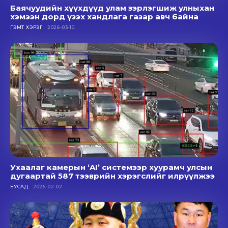
Баячуудийн хүүхдүүд улам зэрлэгшиж улныхан
хэмээн дорд үзэх хандлага газар авч байна
ГЭМТ ХЭРЭГ
2026-03-10
Ухаалаг камерын ‘AI’ системээр хуурамч улсын
дугаартай 587 тээврийн хэрэгслийг илрүүлжээ
БУСАД
2026-02-02