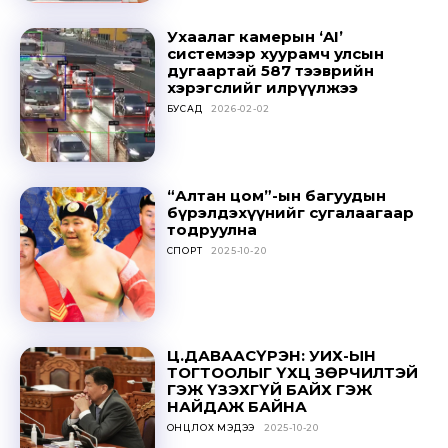
Ухаалаг камерын ‘AI’
системээр хуурамч улсын
дугаартай 587 тээврийн
хэрэгслийг илрүүлжээ
БУСАД
2026-02-02
“Алтан цом”-ын багуудын
бүрэлдэхүүнийг сугалаагаар
тодруулна
СПОРТ
2025-10-20
Ц.ДАВААСҮРЭН: УИХ-ЫН
ТОГТООЛЫГ ҮХЦ ЗӨРЧИЛТЭЙ
ГЭЖ ҮЗЭХГҮЙ БАЙХ ГЭЖ
НАЙДАЖ БАЙНА
ОНЦЛОХ МЭДЭЭ
2025-10-20