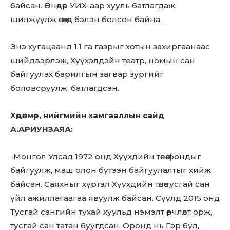
байсан. Өнөөдөр УИХ-аар хууль батлагдаж,
шилжүүлж өгөхөд бэлэн болсон байна.
Энэ хугацаанд 1.1 га газрыг хотын захиргаанаас
шийдвэрлэж, Хүүхэлдэйн театр, номын сан
байгуулах барилгын загвар зургийг
боловсруулж, батлагдсан.
Хөдөлмөр, нийгмийн хамгааллын сайд
А.АРИУНЗАЯА:
-Монгол Улсад 1972 онд Хүүхдийн төлөө фондыг
байгуулж, маш олон бүтээн байгуулалтыг хийж
байсан. Саяхныг хүртэл Хүүхдийн төлөө тусгай сан
үйл ажиллагаагаа явуулж байсан. Сүүлд 2015 онд
Тусгай сангийн тухай хуульд нэмэлт өөрчлөлт орж,
тусгай сан татан буугдсан. Оронд нь Гэр бүл,