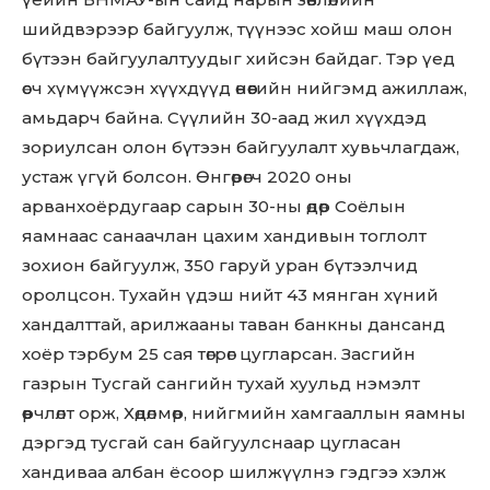
шийдвэрээр байгуулж, түүнээс хойш маш олон
бүтээн байгуулалтуудыг хийсэн байдаг. Тэр үед
өсч хүмүүжсэн хүүхдүүд өнөөгийн нийгэмд ажиллаж,
амьдарч байна. Сүүлийн 30-аад жил хүүхдэд
зориулсан олон бүтээн байгуулалт хувьчлагдаж,
устаж үгүй болсон. Өнгөрөгч 2020 оны
арванхоёрдугаар сарын 30-ны өдөр Соёлын
яамнаас санаачлан цахим хандивын тоглолт
зохион байгуулж, 350 гаруй уран бүтээлчид
оролцсон. Тухайн үдэш нийт 43 мянган хүний
хандалттай, арилжааны таван банкны дансанд
хоёр тэрбум 25 сая төгрөг цугларсан. Засгийн
газрын Тусгай сангийн тухай хуульд нэмэлт
өөрчлөлт орж, Хөдөлмөр, нийгмийн хамгааллын яамны
дэргэд тусгай сан байгуулснаар цугласан
хандиваа албан ёсоор шилжүүлнэ гэдгээ хэлж