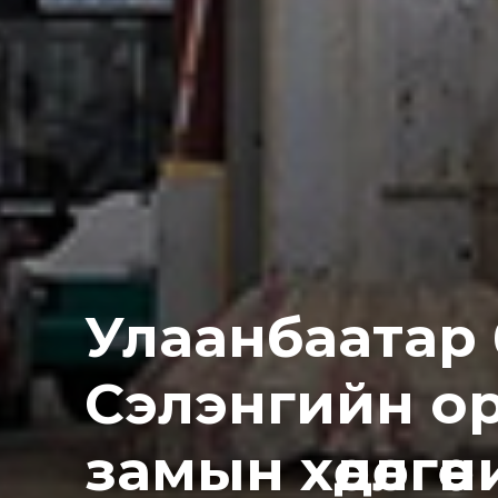
Улаанбаатар
Сэлэнгийн ор
замын хөдөлгө