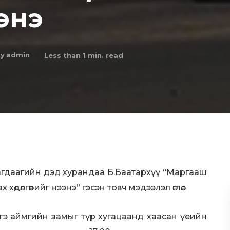
энэ
y
admin
Less than 1
min. read
цагдаагийн дэд хурандаа Б.Баатархүү “Маргааш
 хөдөлгөөнийг нээнэ” гэсэн товч мэдээлэл өглөө.
гэ аймгийн замыг түр хугацаанд хаасан үеийн