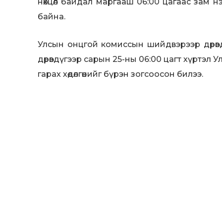
нөхцөл байдал маргааш 06:00 цагаас зам нэ
байна.
Улсын онцгой комиссын шийдвэрээр дөрөвд
дөрөвдүгээр сарын 25-ны 06:00 цагт хүртэл 
гарах хөдөлгөөнийг бүрэн зогсоосон билээ.