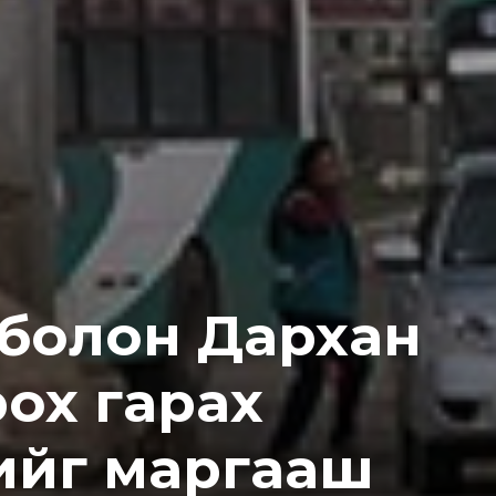
 болон Дархан
ох гарах
өнийг маргааш