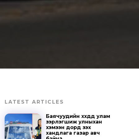
LATEST ARTICLES
Баячуудийн хүүхдүүд улам
зэрлэгшиж улныхан
хэмээн дорд үзэх
хандлага газар авч
байна