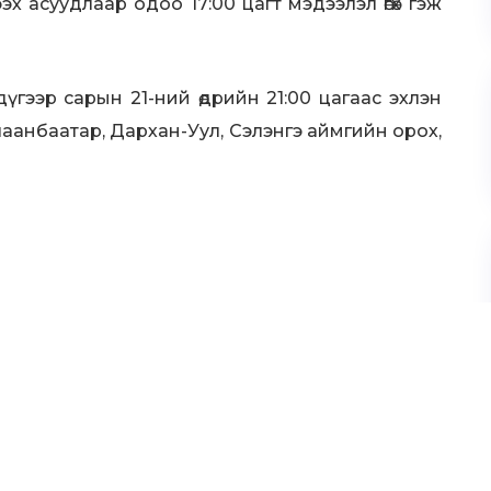
эх асуудлаар одоо 17:00 цагт мэдээлэл өгөх гэж
үгээр сарын 21-ний өдрийн 21:00 цагаас эхлэн
Улаанбаатар, Дархан-Уул, Сэлэнгэ аймгийн орох,