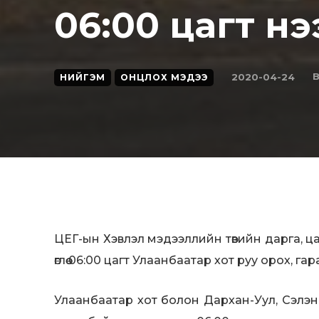
06:00 цагт нэ
B
2020-04-24
НИЙГЭМ
ОНЦЛОХ МЭДЭЭ
ЦЕГ-ын Хэвлэл мэдээллийн төвийн дарга, 
өглөө 06:00 цагт Улаанбаатар хот руу орох, гарах
Улаанбаатар хот болон Дархан-Уул, Сэлэн