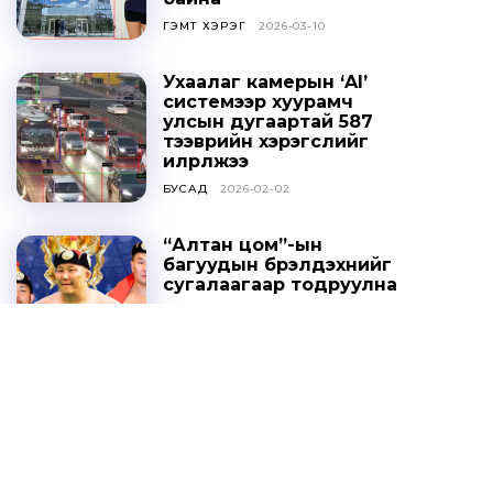
ГЭМТ ХЭРЭГ
2026-03-10
Ухаалаг камерын ‘AI’
системээр хуурамч
улсын дугаартай 587
тээврийн хэрэгслийг
илрүүлжээ
БУСАД
2026-02-02
“Алтан цом”-ын
багуудын бүрэлдэхүүнийг
сугалаагаар тодруулна
СПОРТ
2025-10-20
Ц.ДАВААСҮРЭН: УИХ-ЫН
ТОГТООЛЫГ ҮХЦ
ЗӨРЧИЛТЭЙ ГЭЖ
ҮЗЭХГҮЙ БАЙХ ГЭЖ
НАЙДАЖ БАЙНА