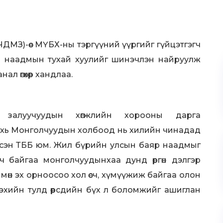
ДМЗ)-өөс МҮБХ-ны тэргүүний үүргийг гүйцэтгэгч
р наадмын тухай хуулийг шинэчлэн найруулж
л өгөхөөр хандлаа.
 залуучуудын хөгжлийн хорооны дарга
дахь Монголчуудын холбоод нь хилийн чинадад
эсэн ТББ юм. Жил бүрийн улсын баяр наадмыг
ч байгаа монголчуудынхаа дунд өргөн дэлгэр
 мөн эх орноосоо хол өсч, хүмүүжиж байгаа олон
ээхийн тулд өөрсдийн бүх л боломжийг ашиглан