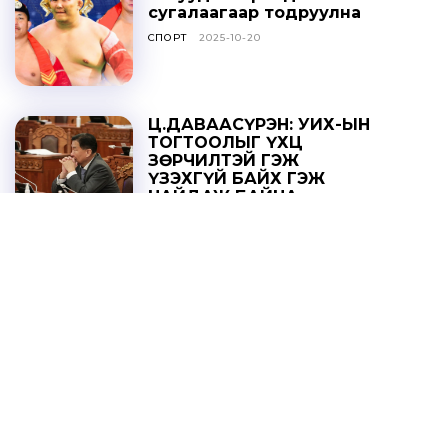
сугалаагаар тодруулна
СПОРТ
2025-10-20
Ц.ДАВААСҮРЭН: УИХ-ЫН
ТОГТООЛЫГ ҮХЦ
ЗӨРЧИЛТЭЙ ГЭЖ
ҮЗЭХГҮЙ БАЙХ ГЭЖ
НАЙДАЖ БАЙНА
ОНЦЛОХ МЭДЭЭ
2025-10-20