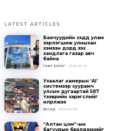
LATEST ARTICLES
Баячуудийн хүүхдүүд улам
зэрлэгшиж улныхан
хэмээн дорд үзэх
хандлага газар авч
байна
ГЭМТ ХЭРЭГ
2026-03-10
Ухаалаг камерын ‘AI’
системээр хуурамч
улсын дугаартай 587
тээврийн хэрэгслийг
илрүүлжээ
БУСАД
2026-02-02
“Алтан цом”-ын
багуудын бүрэлдэхүүнийг