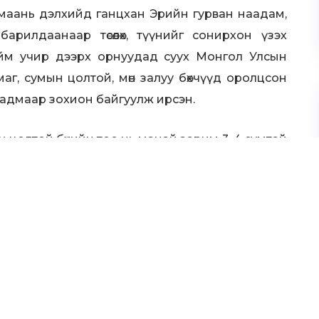
маань дэлхийд ганцхан Эрийн гурван наадам,
арилдаанаар төсөөлөх, түүнийг сонирхон үзэх
ийм учир дээрх орнуудад суух Монгол Улсын
аг, сумын цолтой, мөн залуу бөхчүүд оролцсон
аадмаар зохион байгуулж ирсэн.
н цолтой бөхийн тоо нь манай зарим 3-4 сумтай
ч үзэн, дээрх улсуудад зохион байгуулагддаг
 бөхчүүдэд аймгийн цолыг тухайн оронд суух
өлдөө тусгаж өгөхийг хүсч байгаагаа илэрхийллээ.
бөхийн нэр хүндийг хамгийн
допингийн асуудалд МҮБХ
римтлан ажиллаж байгаад