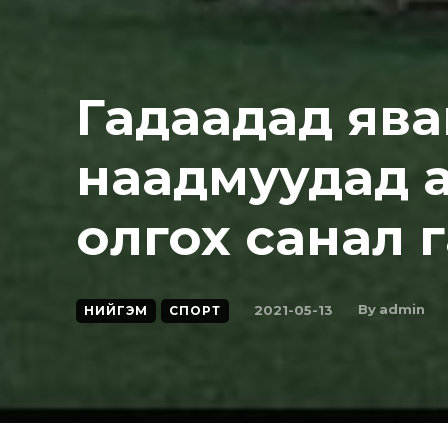
Гадаадад ява
наадмуудад 
олгох санал 
By
admin
2021-05-13
НИЙГЭМ
СПОРТ