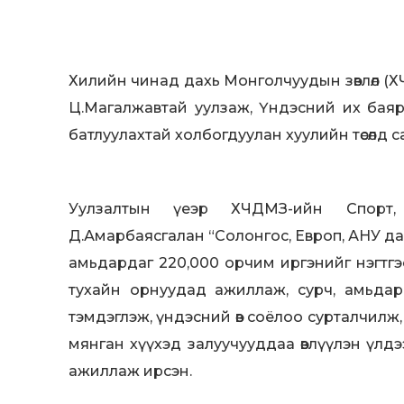
Хилийн чинад дахь Монголчуудын зөвлөл (ХЧ
Ц.Магалжавтай уулзаж, Үндэсний их бая
батлуулахтай холбогдуулан хуулийн төсөлд сана
Уулзалтын үеэр ХЧДМЗ-ийн Спорт,
Д.Амарбаясгалан “Солонгос, Европ, АНУ 
амьдардаг 220,000 орчим иргэнийг нэгтг
тухайн орнуудад ажиллаж, сурч, амьдар
тэмдэглэж, үндэсний өв соёлоо сурталчилж,
мянган хүүхэд залуучууддаа өвлүүлэн үлд
ажиллаж ирсэн.