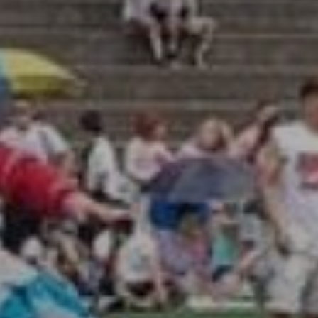
Don't miss out!
Sing up for our newsletter to stay in the loop
SUBSCRIB