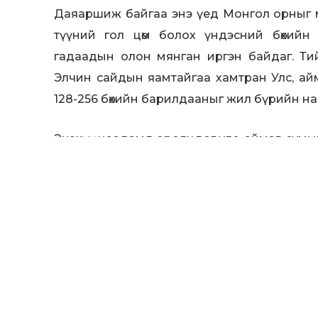
Даяаршиж байгаа энэ үед Монгол орныг 
түүний гол цөм болох үндэсний бөхийн б
гадаадын олон мянган иргэн байдаг. Т
Элчин сайдын яамтайгаа хамтран Улс, айм
128-256 бөхийн барилдааныг жил бүрийн н
Энэхүү наадамд оролцдог улс, аймаг, сумы
аймгуудын наадмаас илүү байдгийг анхаар
256 бөхийн барилдаанд амжилт гаргасан
Элчин сайд нь олгож байх саналыг хуулийн төс
Мөн төлөөллүүд монгол 
ихээр унагаж байгаа 
хатуу байр суурь ба