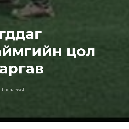
гддаг
аймгийн цол
гаргав
1
min. read