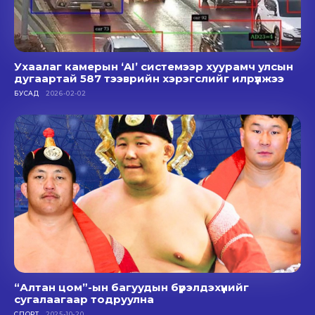
Ухаалаг камерын ‘AI’ системээр хуурамч улсын
дугаартай 587 тээврийн хэрэгслийг илрүүлжээ
БУСАД
2026-02-02
“Алтан цом”-ын багуудын бүрэлдэхүүнийг
сугалаагаар тодруулна
СПОРТ
2025-10-20