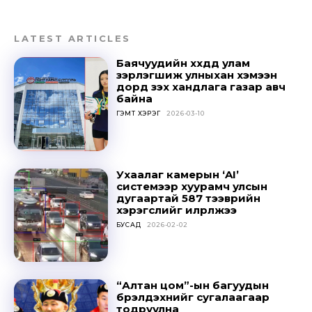
LATEST ARTICLES
Баячуудийн хүүхдүүд улам
зэрлэгшиж улныхан хэмээн
дорд үзэх хандлага газар авч
байна
ГЭМТ ХЭРЭГ
2026-03-10
Ухаалаг камерын ‘AI’
Don't miss
системээр хуурамч улсын
дугаартай 587 тээврийн
out!
хэрэгслийг илрүүлжээ
БУСАД
2026-02-02
Sing up for our newsletter
to stay in the loop.
“Алтан цом”-ын багуудын
бүрэлдэхүүнийг сугалаагаар
SUBSCRIBE
тодруулна