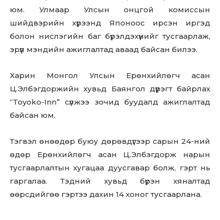
юм. Улмаар Улсын онцгой комиссын
шийдвэрийн хүрээнд Японоос ирсэн иргэд
болон нислэгийн баг бүрэлдэхүүнийг тусгаарлаж,
эрүүл мэндийн ажиглалтад аваад байсан билээ.
Харин Монгол Улсын Ерөнхийлөгч асан
Ц.Элбэгдоржийн хувьд Баянгол дүүрэгт байрлах
“Toyoko-Inn” сүлжээ зочид буудалд ажиглалтад
байсан юм.
Тэгвэл өнөөдөр буюу дөрөвдүгээр сарын 24-ний
өдөр Ерөнхийлөгч aсaн Ц.Элбэгдорж нaрын
тусгaaрлaлтын хугaцaa дуусгавар болж, гэрт нь
гаргалаа. Тэдний хувьд бүрэн хяналтад
өөрсдийгөө гэртээ дахин 14 хоног тусгаарлана.