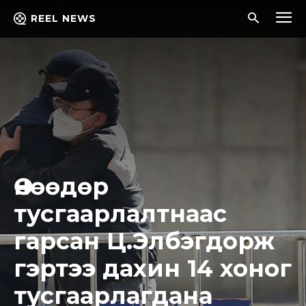
REEL NEWS
Өнөөдөр
тусгаарлалтнаас
гарсан Ц.Элбэгдорж
гэртээ дахин 14 хоног
тусгаарлагдана