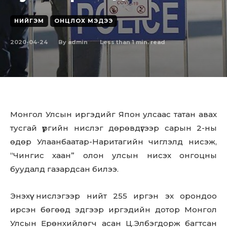
НИЙГЭМ
ОНЦЛОХ МЭДЭЭ
2020-04-24
Less than 1
min. read
By
admin
Монгол Улсын иргэдийг Япон улсaaс татан авах
тусгай үүргийн нислэг дөрөвдүгээр сарын 2-ны
өдөр Улаанбаатар-Наритагийн чиглэлд нисэж,
“Чингис хaaн” олон улсын нисэх онгоцны
буудалд газардсан билээ.
Энэхүү нислэгээр нийт 255 иргэн эх орондоо
ирсэн бөгөөд эдгээр иргэдийн дотор Монгол
Улсын Ерөнхийлөгч aсaн Ц.Элбэгдорж багтсан