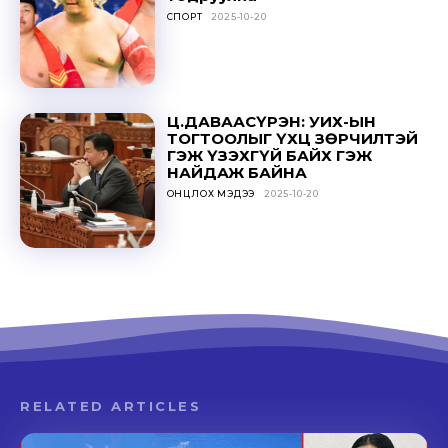
СПОРТ
2025-10-20
Ц.ДАВААСҮРЭН: УИХ-ЫН
ТОГТООЛЫГ ҮХЦ ЗӨРЧИЛТЭЙ
ГЭЖ ҮЗЭХГҮЙ БАЙХ ГЭЖ
НАЙДАЖ БАЙНА
ОНЦЛОХ МЭДЭЭ
2025-10-20
RELATED ARTICLES