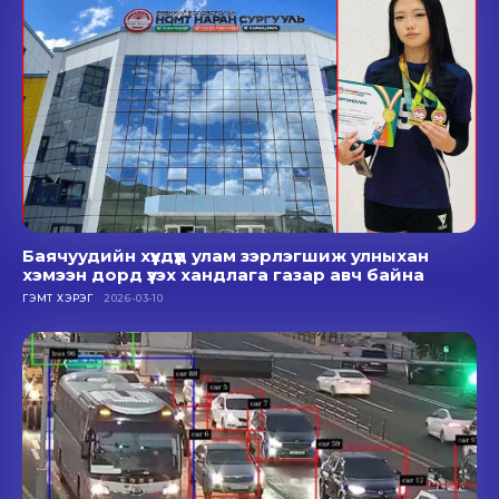
Баячуудийн хүүхдүүд улам зэрлэгшиж улныхан
хэмээн дорд үзэх хандлага газар авч байна
ГЭМТ ХЭРЭГ
2026-03-10