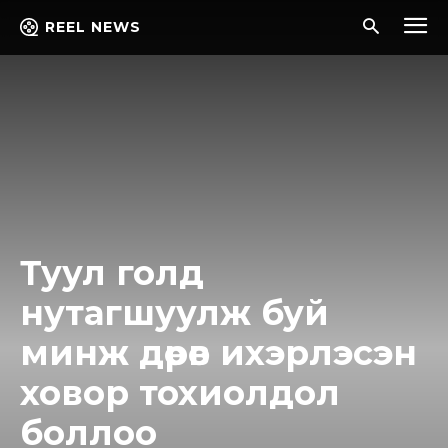
REEL NEWS
Туул голд
нутагшуулж буй
минж дөрөв ихэрлэсэн
ховор тохиолдол
боллоо