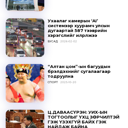
Ухаалаг камерын ‘AI’
системээр хуурамч улсын
дугаартай 587 тээврийн
хэрэгслийг илрүүлжээ
БУСАД
2026-02-02
“Алтан цом”-ын багуудын
бүрэлдэхүүнийг сугалаагаар
тодруулна
СПОРТ
2025-10-20
Ц.ДАВААСҮРЭН: УИХ-ЫН
ТОГТООЛЫГ ҮХЦ ЗӨРЧИЛТЭЙ
ГЭЖ ҮЗЭХГҮЙ БАЙХ ГЭЖ
НАЙДАЖ БАЙНА