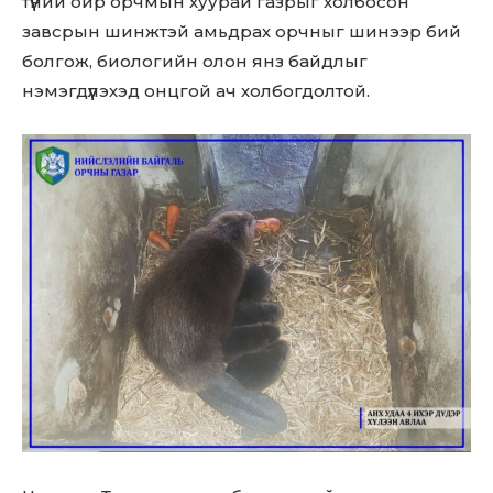
түүний ойр орчмын хуурай газрыг холбосон
завсрын шинжтэй амьдрах орчныг шинээр бий
болгож, биологийн олон янз байдлыг
нэмэгдүүлэхэд онцгой ач холбогдолтой.