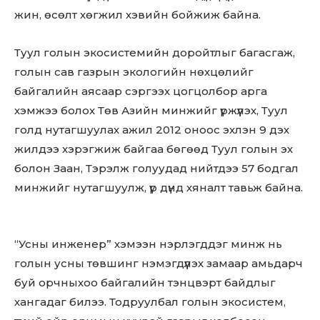
жин, өсөлт хөгжил хэвийн бойжиж байна.
Туул голын экосистемийн доройтлыг багасгаж,
голын сав газрын экологийн нөхцөлийг
байгалийн аясаар сэргээх цогцолбор арга
хэмжээ болох Төв Азийн минжийг үржүүлэх, Туул
голд нутагшуулах ажил 2012 оноос эхлэн 9 дэх
жилдээ хэрэгжиж байгаа бөгөөд Туул голын эх
болон Заан, Тэрэлж голуудад нийтдээ 57 бодгал
минжийг нутагшуулж, үр дүнд хяналт тавьж байна.
“Усны инженер” хэмээн нэрлэгддэг минж нь
голын усны төвшинг нэмэгдүүлэх замаар амьдарч
буй орчныхоо байгалийн тэнцвэрт байдлыг
хангадаг билээ. Тодруулбал голын экосистем,