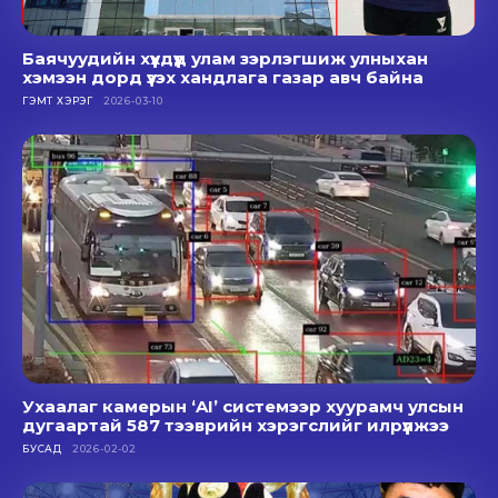
Баячуудийн хүүхдүүд улам зэрлэгшиж улныхан
хэмээн дорд үзэх хандлага газар авч байна
ГЭМТ ХЭРЭГ
2026-03-10
Ухаалаг камерын ‘AI’ системээр хуурамч улсын
дугаартай 587 тээврийн хэрэгслийг илрүүлжээ
БУСАД
2026-02-02