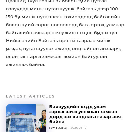
Цаашид Туул голын эх болон түүний цутгал
голуудад минж нутагшуулж, байгаль дээр 100-
150 бүл минж нутагшсан тохиолдолд байгалийн
болон хүний сөрөг нөлөөлөлд бага өртөх, улмаар
байгалийн аясаар өсч үржих нөхцөл бүрдэх тул
Нийслэлийн Байгаль орчны газраас минж
үржүүлэх, нутагшуулах ажилд онцгойлон анхаарч,
Don't miss
олон талт арга хэмжээг зохион байгуулан
out!
ажиллаж байна.
Sing up for our newsletter
to stay in the loop.
LATEST ARTICLES
SUBSCRIBE
Баячуудийн хүүхдүүд улам
зэрлэгшиж улныхан хэмээн
дорд үзэх хандлага газар авч
байна
ГЭМТ ХЭРЭГ
2026-03-10