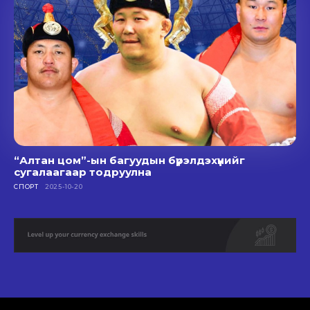
“Алтан цом”-ын багуудын бүрэлдэхүүнийг
сугалаагаар тодруулна
СПОРТ
2025-10-20