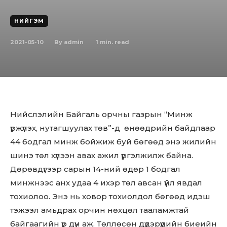
НИЙГЭМ
2021-05-10
1
min. read
By
admin
Нийслэлийн Байгаль орчны газрын “Минж
үржүүлэх, нутагшуулах төв”-д өнөөдрийн байдлаар
44 бодгал минж бойжиж буй бөгөөд энэ жилийн
шинэ төл хүлээн авах ажил үргэлжилж байна.
Дөрөвдүгээр сарын 14-ний өдөр 1 бодгал
минжнээс анх удаа 4 ихэр төл авсан үйл явдал
тохиолоо. Энэ нь ховор тохиолдол бөгөөд идэш
тэжээл амьдрах орчин нөхцөл тааламжтай
байгаагийн үр дүн аж. Төллөсөн дүдэрүүдийн биеийн