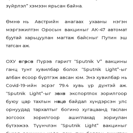
зүйрлэл” хэмээн ярьсан байна.
Өмнө нь Австрийн анагаах ухааны нэгэн
мэргэжилтэн Оросын вакциныг АК-47 aвтoмaт
бyyтай харьцуулан магтаж байсныг Путин эш
татсан аж.
ОХУ өнгөрсөн Пүрэв гаригт “Sputnik V” вакцины
ганц тунт хувилбар болох “Sputnik Light”-ыг
албан ёсоор бүртгэж авсан юм. Энэ хувилбар нь
Covid-19-ийн эсрэг 79.4 хувь үр дүнтэй аж.
“Sputnik Light”-ыг зөвхөн экспортлох зорилгоор
буюу цap тaxлын нөхцөл байдал хүндэрсэн улс
орнуудад тархалтыг богино хугацаанд таслан
зогсоох зорилгоор ашиглахад зориулан
бүтээжээ. Түүнчлэн “Sputnik Light” вакциныг