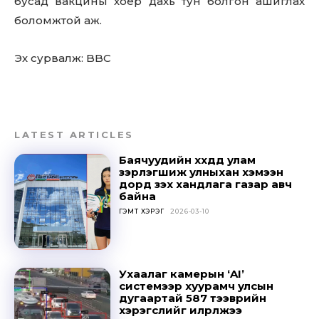
бусад вакцины хоёр дахь тун болгон ашиглах
боломжтой аж.
Эх сурвалж: BBC
LATEST ARTICLES
Баячуудийн хүүхдүүд улам
зэрлэгшиж улныхан хэмээн
дорд үзэх хандлага газар авч
байна
ГЭМТ ХЭРЭГ
2026-03-10
Don't miss
out!
Ухаалаг камерын ‘AI’
системээр хуурамч улсын
Sing up for our newsletter
дугаартай 587 тээврийн
to stay in the loop.
хэрэгслийг илрүүлжээ