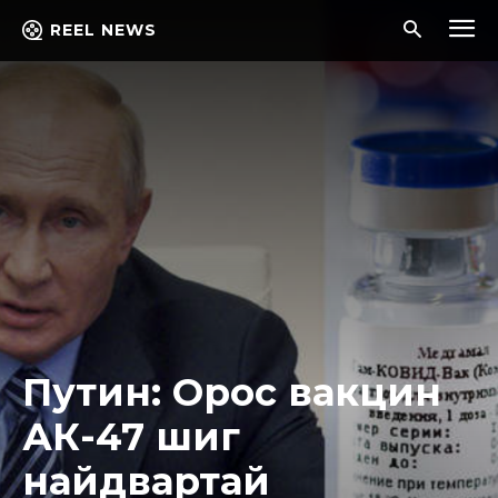
REEL NEWS
Путин: Орос вакцин
АК-47 шиг
найдвартай