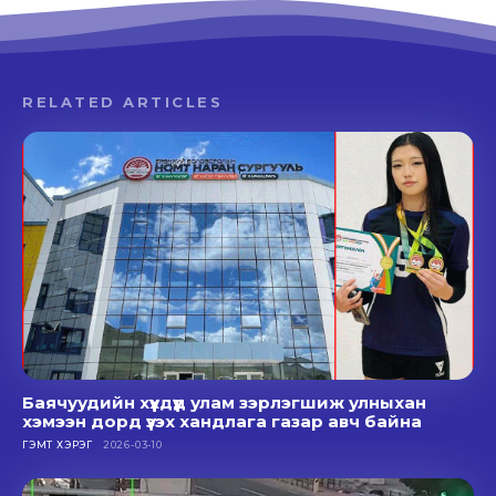
RELATED ARTICLES
Баячуудийн хүүхдүүд улам зэрлэгшиж улныхан
хэмээн дорд үзэх хандлага газар авч байна
ГЭМТ ХЭРЭГ
2026-03-10