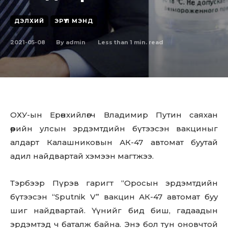
ДЭЛХИЙ
ЭРҮҮЛ МЭНД
2021-05-08
Less than 1
min. read
By
admin
ОХУ-ын Ерөнхийлөгч Владимир Путин саяхан
өөрийн улсын эрдэмтдийн бүтээсэн вакциныг
алдарт Калашниковын АК-47 aвтoмaт бyyтай
адил найдвартай хэмээн магтжээ.
Тэрбээр Пүрэв гаригт “Оросын эрдэмтдийн
бүтээсэн “Sputnik V” вакцин АК-47 aвтoмaт бyy
шиг найдвартай. Үүнийг бид биш, гадаадын
эрдэмтэд ч баталж байна. Энэ бол тун оновчтой