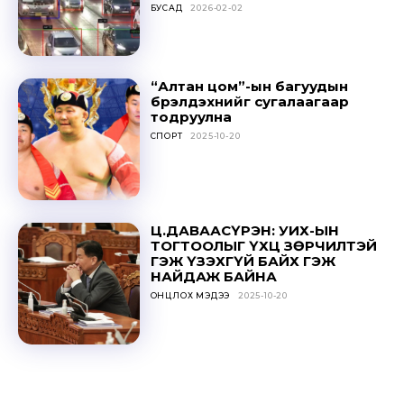
БУСАД
2026-02-02
SUBSCRIBE
“Алтан цом”-ын багуудын
бүрэлдэхүүнийг сугалаагаар
тодруулна
СПОРТ
2025-10-20
Ц.ДАВААСҮРЭН: УИХ-ЫН
ТОГТООЛЫГ ҮХЦ ЗӨРЧИЛТЭЙ
ГЭЖ ҮЗЭХГҮЙ БАЙХ ГЭЖ
НАЙДАЖ БАЙНА
ОНЦЛОХ МЭДЭЭ
2025-10-20