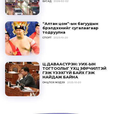
БУСАД
2026-02-02
SUBSCRIBE
“Алтан цом”-ын багуудын
бүрэлдэхүүнийг сугалаагаар
тодруулна
СПОРТ
2025-10-20
Ц.ДАВААСҮРЭН: УИХ-ЫН
ТОГТООЛЫГ ҮХЦ ЗӨРЧИЛТЭЙ
ГЭЖ ҮЗЭХГҮЙ БАЙХ ГЭЖ
НАЙДАЖ БАЙНА
ОНЦЛОХ МЭДЭЭ
2025-10-20