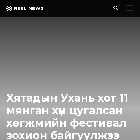
REEL NEWS
Хятадын Ухань хот 11
мянган хүн цугалсан
хөгжмийн фестивал
зохион байгуулжээ