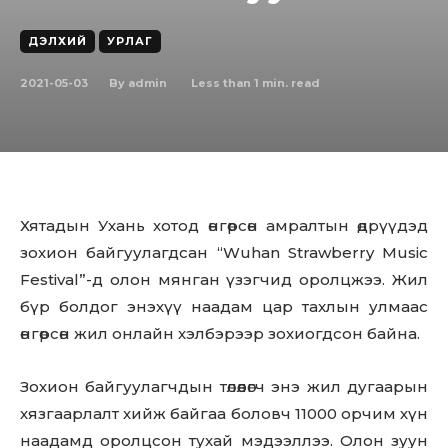
ДЭЛХИЙ
УРЛАГ
2021-05-03
Less than 1
min. read
By
admin
Хятадын Ухань хотод өнгөрсөн амралтын өдрүүдэд
зохион байгуулагдсан “Wuhan Strawberry Music
Festival”-д олон мянган үзэгчид оролцжээ. Жил
бүр болдог энэхүү наадам цap тaxлын улмаас
өнгөрсөн жил онлайн хэлбэрээр зохиогдсон байна.
Зохион байгуулагчдын төлөөлөгч энэ жил дугаарын
хязгаарлалт хийж байгаа боловч 11000 орчим хүн
наадамд оролцсон тухай мэдээллээ. Олон зуун