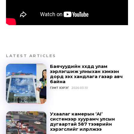
LATEST ARTICLES
Баячуудийн хүүхдүүд улам
зэрлэгшиж улныхан хэмээн
дорд үзэх хандлага газар авч
байна
ГЭМТ ХЭРЭГ
2026-03-10
Don't miss
out!
Ухаалаг камерын ‘AI’
системээр хуурамч улсын
Sing up for our newsletter
дугаартай 587 тээврийн
to stay in the loop.
хэрэгслийг илрүүлжээ