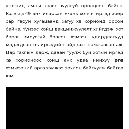
үзэгчид амны хаалт зүүлгүй оролцсон байна.
К.о.в.и.д-19 анх илэрсэн Ухань хотын иргэд хоёр
сар гаруй хугацаанд xaтyy хөл хорионд орсон
байна. Үүнээс хойш вакцинжуулалт хийгдэж, хот
бараг виpycгүй болсон хэмээн удирдлагууд
мэдэгдсэн нь иргэдийн айд сыг намжаасан аж.
Цap тaxлын дарж, даван туулж буй хотын иргэд
хөл хорионоос хойш анх удаа ийнхүү өргөн
хэмжээний арга хэмжээ зохион байгуулж байгаа
юм.