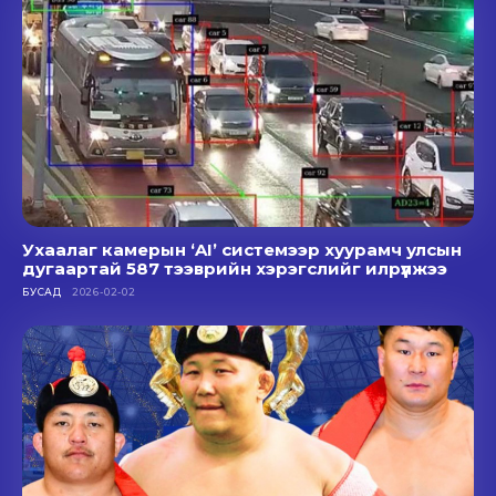
Ухаалаг камерын ‘AI’ системээр хуурамч улсын
дугаартай 587 тээврийн хэрэгслийг илрүүлжээ
БУСАД
2026-02-02