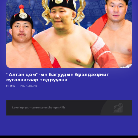
“Алтан цом”-ын багуудын бүрэлдэхүүнийг
сугалаагаар тодруулна
СПОРТ
2025-10-20