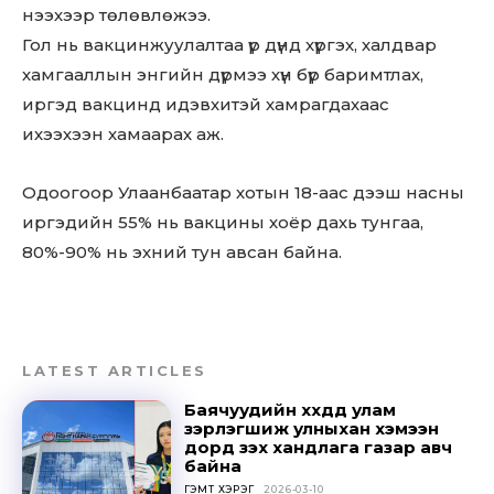
нээхээр төлөвлөжээ.
Гол нь вакцинжуулалтаа үр дүнд хүргэх, халдвар
хамгааллын энгийн дүрмээ хүн бүр баримтлах,
иргэд вакцинд идэвхитэй хамрагдахаас
ихээхээн хамаарах аж.
Одоогоор Улаанбаатар хотын 18-аас дээш насны
иргэдийн 55% нь вакцины хоёр дахь тунгаа,
80%-90% нь эхний тун авсан байна.
LATEST ARTICLES
Баячуудийн хүүхдүүд улам
зэрлэгшиж улныхан хэмээн
дорд үзэх хандлага газар авч
байна
ГЭМТ ХЭРЭГ
2026-03-10