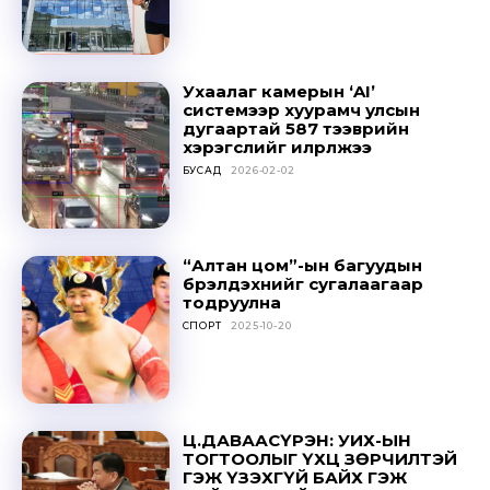
Ухаалаг камерын ‘AI’
системээр хуурамч улсын
дугаартай 587 тээврийн
хэрэгслийг илрүүлжээ
БУСАД
2026-02-02
Don't miss
out!
“Алтан цом”-ын багуудын
бүрэлдэхүүнийг сугалаагаар
Sing up for our newsletter
тодруулна
to stay in the loop.
СПОРТ
2025-10-20
SUBSCRIBE
Ц.ДАВААСҮРЭН: УИХ-ЫН
ТОГТООЛЫГ ҮХЦ ЗӨРЧИЛТЭЙ
ГЭЖ ҮЗЭХГҮЙ БАЙХ ГЭЖ