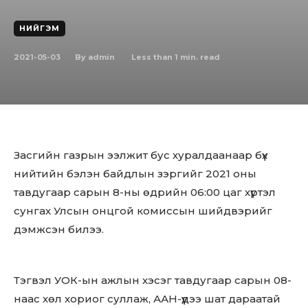
НИЙГЭМ
2021-05-03
Less than 1
min. read
By
admin
Засгийн газрын ээлжит бус хуралдаанаар бүх
нийтийн бэлэн байдлын зэргийг 2021 оны
тавдугаар сарын 8-ны өдрийн 06:00 цаг хүртэл
сунгах Улсын онцгой комиссын шийдвэрийг
дэмжсэн билээ.
Тэгвэл УОК-ын ажлын хэсэг тавдугаар сарын 08-
наас хөл хориог суллаж, ААН-үүдээ шат дараатай