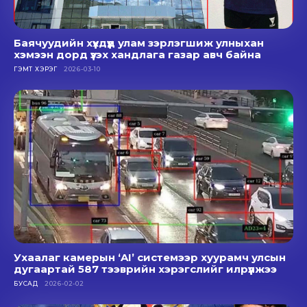
Баячуудийн хүүхдүүд улам зэрлэгшиж улныхан
хэмээн дорд үзэх хандлага газар авч байна
ГЭМТ ХЭРЭГ
2026-03-10
Ухаалаг камерын ‘AI’ системээр хуурамч улсын
дугаартай 587 тээврийн хэрэгслийг илрүүлжээ
БУСАД
2026-02-02