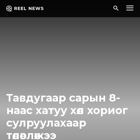
REEL NEWS
Тавдугаар сарын 8-
наас хатуу хөл хориог
сулруулахаар
төлөвлөжээ