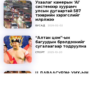
Ухаалаг камерын ‘AI’
системээр хуурамч
улсын дугаартай 587
тээврийн хэрэгслийг
илрүүлжээ
БУСАД
2026-02-02
“Алтан цом”-ын
багуудын бүрэлдэхүүнийг
сугалаагаар тодруулна
СПОРТ
2025-10-20
Ц.ДАВААСҮРЭН: УИХ-ЫН
ТОГТООЛЫГ ҮХЦ
ЗӨРЧИЛТЭЙ ГЭЖ
ҮЗЭХГҮЙ БАЙХ ГЭЖ
НАЙДАЖ БАЙНА
ОНЦЛОХ МЭДЭЭ
2025-10-20