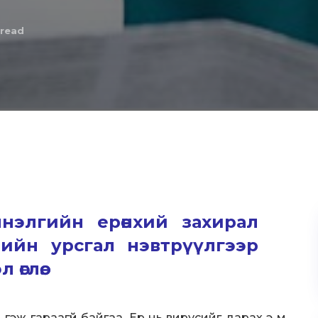
 read
нэлгийн ерөнхий захирал
ийн урсгал нэвтрүүлгээр
глөө.
гэж гараагүй байгаа. Ер нь вирусийг дарах э м