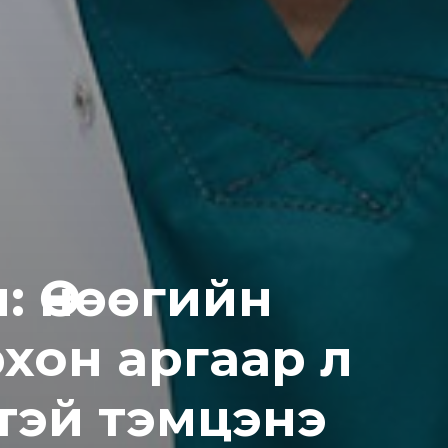
: Өнөөгийн
хон аргаар л
тэй тэмцэнэ