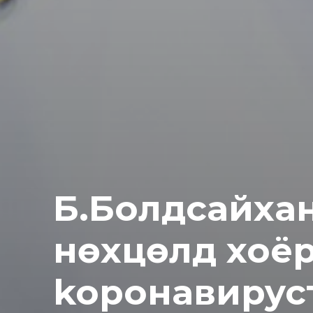
Б.Болдсайхан
нөхцөлд хоёр
kopoнавиpyc