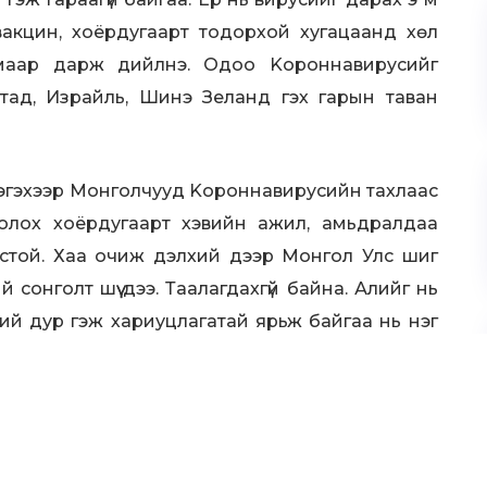
 вакцин, хоёрдугаарт тодорхой хугацаанд хөл
амаар дарж дийлнэ. Одоо Kopoннавиpycийг
ятад, Израйль, Шинэ Зеланд гэх гарын таван
 Тэгэхээр Монголчууд Kopoннавиpycийн тахлаас
й болох хоёрдугаарт хэвийн ажил, амьдралдаа
ёстой. Хаа очиж дэлхий дээр Монгол Улс шиг
 сонголт шүү дээ. Таалагдахгүй байна. Алийг нь
ний дур гэж хариуцлагатай ярьж байгаа нь нэг
иг сайхан л юм. Нөгөө талаасаа их буруу юм. Яг
лдохгүй байна.
 нар над руу и-мэйл бичиж байна. Солонгос
 хүртэл вакцин хийж чадахгүй. Ямар ч байсан