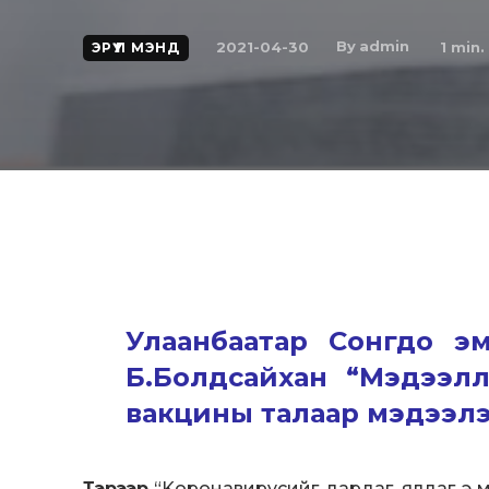
By
admin
2021-04-30
1
min.
ЭРҮҮЛ МЭНД
Улаанбаатар Сонгдо эм
Б.Болдсайхан “Мэдээлл
вакцины талаар мэдээлэл ө
Тэрээр
“Kopoнавиpycийг дардаг, ялдаг э м 