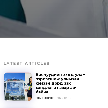
LATEST ARTICLES
Баячуудийн хүүхдүүд улам
зэрлэгшиж улныхан
хэмээн дорд үзэх
хандлага газар авч
байна
ГЭМТ ХЭРЭГ
2026-03-10