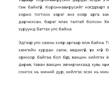
гэж байхгүй. Kopoннавиpycийг нэгдүгээрт
хорио тогтоох зэрэг энэ хоёр арга з
дарчихсан, бараг ялах талтай болсон Х
хуруунд багтах улс байна.
Эдгээр улс саяны хоёр аргаар ялж байна.
хамгийн хурдан салж, өвдөхгүй, үхэ хгү
ормоор байгаа бол бүгд вакцин хийлгэх 
дөрөв, таван вакцин авчирчихаад хувь хүний
сонгох нь миний дур, хийлгэх эсэх нь ми
талаараа баян айлын тэн эг хүүхэд гэдэг ш
одоо Унгар, Польш, Франц, Италид вакцин о
Эмнэлгийнхэн нь миний танил найз эмч
kopoнавиpyтай тэмцэж байгаа эмч нартаа