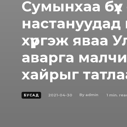
Сумынхаа бүх
настануудад
хүргэж яваа 
аварга малчи
хайрыг татла
By
admin
2021-04-30
1
min. rea
БУСАД