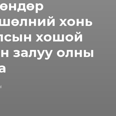
 өндөр
 шөлний хонь
Улсын хошой
н залуу олны
а
d