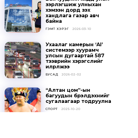
зэрлэгшиж улныхан
хэмээн дорд үзэх
хандлага газар авч
байна
ГЭМТ ХЭРЭГ
2026-03-10
Ухаалаг камерын ‘AI’
системээр хуурамч
улсын дугаартай 587
тээврийн хэрэгслийг
илрүүлжээ
БУСАД
2026-02-02
“Алтан цом”-ын
багуудын бүрэлдэхүүнийг
сугалаагаар тодруулна
СПОРТ
2025-10-20
Ц.ДАВААСҮРЭН: УИХ-ЫН