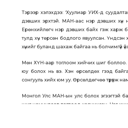
Тэрээр хэлэхдээ: ‘Хуулиар УИХ-д суудал
дэвших эрхтэй. МАН-аас нэр дэвших хүн
Ерөнхийлөгч нэр дэвших байх гэж харж ба
тулд хүч төрсөн бодлого явуулсан. Үндсэн 
хүнийг буланд шахаж байгаа нь болчимгүй үй
Мөн ХҮН-аар тоглоом хийчих шиг боллоо.
юу болох нь вэ. Хэн өрсөлдөх гээд бай
сонгууль хийх юм уу. Өрсөлдөгчөө түрүүлж 
Монгол Улс МАН-ын улс болох эгзэгтэй бай
шиг намуудаар тоглоод хаячихсан. Нэг хүний
харж байна.