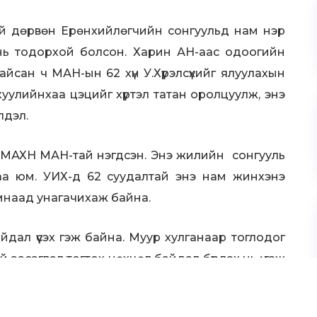
тай дөрвөн Ерөнхийлөгчийн сонгуульд нам нэр
 нь тодорхой болсон. Харин АН-аас одоогийн
йсан ч МАН-ын 62 хүн У.Хүрэлсүхийг ялуулахын
хуулийнхаа цэцийг хүртэл татан оролцуулж, энэ
лдэл.
 МАХН МАН-тай нэгдсэн. Энэ жилийн сонгууль
гаа юм. УИХ-д 62 суудалтай энэ нам жинхэнэ
намнаад унагачихаж байна.
дал үүсэх гэж байна. Муур хулганаар тоглодог
 засаглал тогтох нөхцөл байдал бүрдэх нь үү гэж