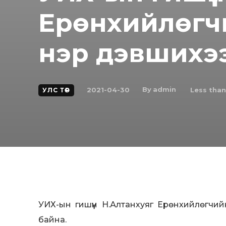
Ерөнхийлөгч
нэр дэвшихэ
By
admin
2021-04-30
Less than
УЛС ТӨР
УИХ-ын гишүүн Н.Алтанхуяг Ерөнхийлөгчи
байна.