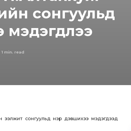
ийн сонгуульд
э мэдэгдлээ
 1
min. read
йн ээлжит сонгуульд нэр дэвшихээ мэдэгдээд