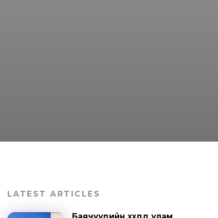
LATEST ARTICLES
Баячуудийн хүүхдүүд улам