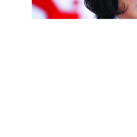
Танд ямар эрдэмтэд автобусанд шахцалдаж 
байна вэ? Дотоодод шинжилгээний төхөөрөм
өртөг өндөртэйг авчирч PCR хийх зөвлөгөөг хэн тан
Шадар сайд С.Амарсайхан “Эрдэмтдийн б
ахалж байгаа. Өмнө ЭМЯ, Онцгой комиссын д
мэдээллийг өглөө.