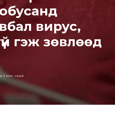
тобусанд
вбал виpyc,
үй гэж зөвлөөд
n 1
min. read