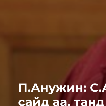
П.Анужин: С
сайд аа, тан