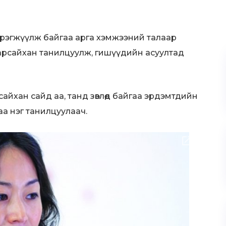
хэрэгжүүлж байгаа арга хэмжээний талаар
арсайхан танилцуулж, гишүүдийн асуултад
йхан сайд аа, танд зөвлөөд байгаа эрдэмтдийн
аа нэг танилцуулаач.