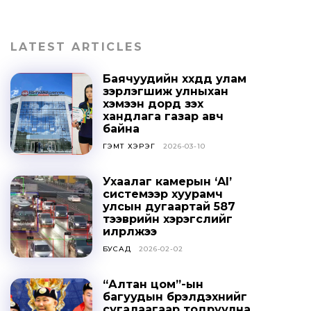
LATEST ARTICLES
Баячуудийн хүүхдүүд улам
зэрлэгшиж улныхан
хэмээн дорд үзэх
хандлага газар авч
байна
ГЭМТ ХЭРЭГ
2026-03-10
Ухаалаг камерын ‘AI’
системээр хуурамч
улсын дугаартай 587
тээврийн хэрэгслийг
илрүүлжээ
БУСАД
2026-02-02
“Алтан цом”-ын
багуудын бүрэлдэхүүнийг
сугалаагаар тодруулна