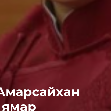
Sing up for our newsletter to stay in the loop
SUBSCRIB
.Амарсайхан
д ямар