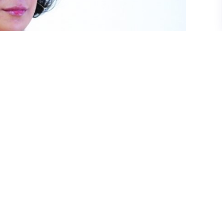
явбал вирус вактер үржихгүй гэж зөвлөөд
ж хийчихээд байхад гадаадаас үр ашиггүй үнэ
д өгөөд байна вэ?” гэсэн асуултад
агийг АШУИС-ийн захирал Н.Хүрэлбаатар
эргэд тусдаа баг байсан бол нэгтгэсэн” гэсэн