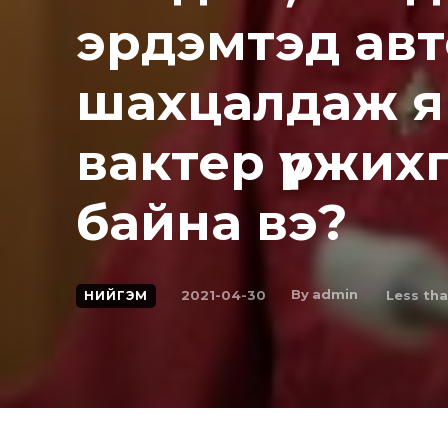
эрдэмтэд ав
шахцалдаж я
вактеp үржихг
байна вэ?
By
admin
2021-04-30
Less tha
НИЙГЭМ