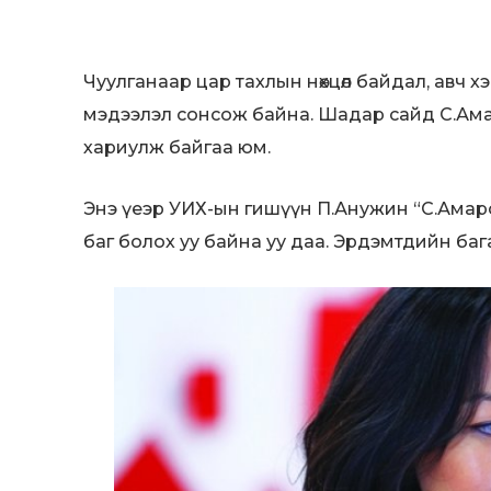
Чуулганаар цар тахлын нөхцөл байдал, авч 
мэдээлэл сонсож байна. Шадар сайд С.Ам
хариулж байгаа юм.
Энэ үеэр УИХ-ын гишүүн П.Анужин “С.Амарса
баг болох уу байна уу даа. Эрдэмтдийн баг