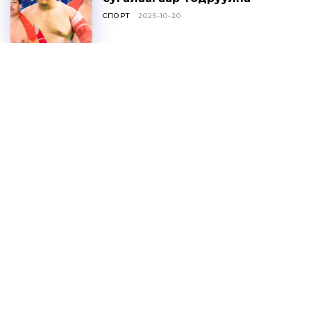
СПОРТ
2025-10-20
Ц.ДАВААСҮРЭН: УИХ-ЫН
ТОГТООЛЫГ ҮХЦ
ЗӨРЧИЛТЭЙ ГЭЖ
ҮЗЭХГҮЙ БАЙХ ГЭЖ
НАЙДАЖ БАЙНА
ОНЦЛОХ МЭДЭЭ
2025-10-20