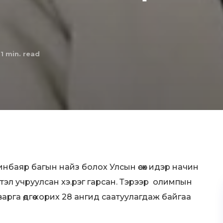
1
min. read
инбаяр багын найз болох Улсын өсөх идэр начин
.тэл учруулсан хэ.рэг гарсан. Тэрээр олимпын
рга өдгөө хорих 28 ангид саатуулагдаж байгаа