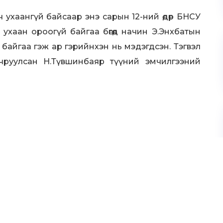
ч ухаангүй байсаар энэ сарын 12-ний өдөр БНСУ
ухаан ороогүй байгаа бөгөөд начин Э.Энхбатын
байгаа гэж ар гэрийнхэн нь мэдэгдсэн. Тэгвэл
чруулсан Н.Түвшинбаяр түүний эмчилгээний