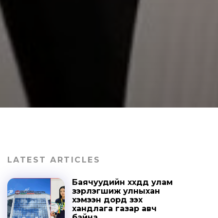
LATEST ARTICLES
Баячуудийн хүүхдүүд улам
зэрлэгшиж улныхан
хэмээн дорд үзэх
хандлага газар авч
байна