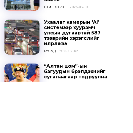
ГЭМТ ХЭРЭГ
2026-03-10
Ухаалаг камерын ‘AI’
системээр хуурамч
улсын дугаартай 587
тээврийн хэрэгслийг
илрүүлжээ
БУСАД
2026-02-02
“Алтан цом”-ын
багуудын бүрэлдэхүүнийг
сугалаагаар тодруулна
СПОРТ
2025-10-20
Ц.ДАВААСҮРЭН: УИХ-ЫН
ТОГТООЛЫГ ҮХЦ
ЗӨРЧИЛТЭЙ ГЭЖ
ҮЗЭХГҮЙ БАЙХ ГЭЖ
НАЙДАЖ БАЙНА