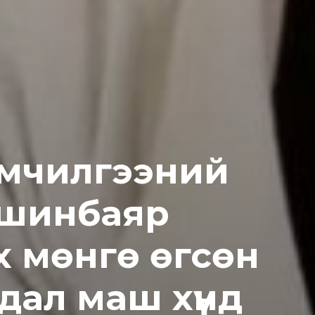
эмчилгээний
вшинбаяр
х мөнгө өгсөн
дал маш хүнд