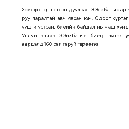
Хэвтэрт ортлоо зо дуулсан Э.Энхбат ямар 
руу яаралтай авч явсан юм. Одоог хүртэл 
уушги устсан, биеийн байдал нь маш хүнд 
Улсын начин Э.Энхбатын биед гэмтэл у
зардалд 160 сая гаруй төгрөг өгчээ.