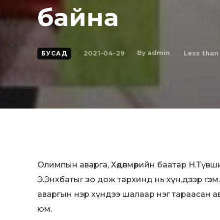
байна
By
admin
2021-04-29
Less than 
БУСАД
Олимпын аварга, Хөдөлмөрийн баатар Н.Түвш
Э.Энхбатыг зо дож тархинд нь хүн.дээр гэм
аваргын нэр хүндээ шалаар нэг тараасан ава
юм.