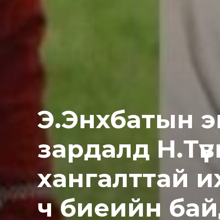
Э.Энхбатын 
зардалд Н.Тү
хангалттай и
ч биеийн бай