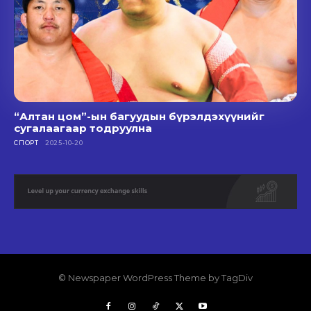
“Алтан цом”-ын багуудын бүрэлдэхүүнийг
сугалаагаар тодруулна
СПОРТ
2025-10-20
© Newspaper WordPress Theme by TagDiv