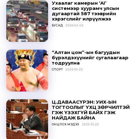
Ухаалаг камерын ‘AI’
системээр хуурамч улсын
дугаартай 587 тээврийн
хэрэгслийг илрүүлжээ
БУСАД
2026-02-02
“Алтан цом”-ын багуудын
бүрэлдэхүүнийг сугалаагаар
тодруулна
СПОРТ
2025-10-20
Ц.ДАВААСҮРЭН: УИХ-ЫН
ТОГТООЛЫГ ҮХЦ ЗӨРЧИЛТЭЙ
ГЭЖ ҮЗЭХГҮЙ БАЙХ ГЭЖ
НАЙДАЖ БАЙНА
ОНЦЛОХ МЭДЭЭ
2025-10-20