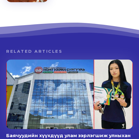
RELATED ARTICLES
Баячуудийн хүүхдүүд улам зэрлэгшиж улныхан