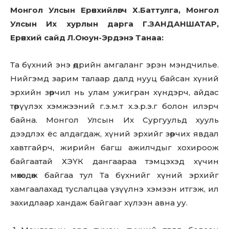
Монгол Улсын Ерөнхийлөгч Х.Баттулга, Монгол
Улсын Их хурлын дарга Г.ЗАНДАНШАТАР,
Ерөнхий сайд Л.Оюун-Эрдэнэ Танаа:
Та бүхний энэ өдрийн амгаланг эрэн мэндчилье.
Нийгэмд зарим талаар далд нууц байсан хүний
эрхийн зөрчил нь улам ужигран хүндэрч, айдас
төрүүлэх хэмжээний г.э.м.т х.э.р.э.г болон илэрч
байна. Монгол Улсын Их Сургуульд хууль
дээдлэх ёс алдагдаж, хүний эрхийг зөрчих явдал
хавтгайрч, жирийн багш ажилчдыг хохироож
байгаатай ХЭҮК дангаараа тэмцэхэд хүчин
мөхөсдөж байгаа тул Та бүхнийг хүний эрхийг
хамгаалахад туслалцаа үзүүлнэ хэмээн итгэж, ил
захидлаар хандаж байгааг хүлээн авна уу.