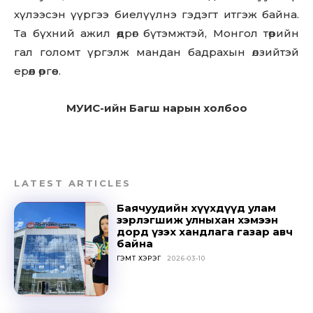
хүлээсэн үүргээ биелүүлнэ гэдэгт итгэж байна.
Та бүхний ажил өөдрөг бүтэмжтэй, Монгол төрийн
гал голомт үргэлж мандан бадрахын өлзийтэй
ерөөл өргөе.
МУИС-ийн Багш нарын холбоо
LATEST ARTICLES
Баячуудийн хүүхдүүд улам
зэрлэгшиж улныхан хэмээн
дорд үзэх хандлага газар авч
байна
ГЭМТ ХЭРЭГ
2026-03-10