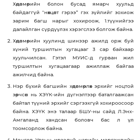
Хөдөлмөрийн болон бусад ямарч хуульд
байдаггүй “нөхцөлт гэрээ” гэх зүйлийг зохиож
зарим багш нарыг хохироож, 1.түүнийгээ
далайлган сүрдүүлэх хэрэгслээ болгож байна.
Хөдөлмөрийн хуулинд шинээр ажилд орж буй
хүний туршилтын хугацааг 3 сар байхаар
хуульчилсан. Гэтэл МУИС-д гурван жил
туршилтын хугацаагаар ажиллаж байгаа
ажилчид байна.
Нэр бүхий багшийн хөдөлмөрлөх эрхийг ноцтой
зөрчсөн нь ХЭҮК-ийн дүгнэлтээр баталгаажсан
байтал түүний эрхийг сэргээхгүй хохироосоор
байна. ХЭҮК энэ талаар БШУ-ны сайд Л.Энх-
Амгаланд хандсан боловч бас л үл
тоомсорлож байна.
Монгол Улсын ирээдүй нарийн мэргэжлийн