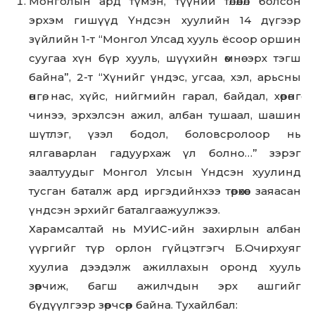
Монголын ард түмэн, түүний төлөөлөл болсон
эрхэм гишүүд Үндсэн хуулийн 14 дүгээр
зүйлийн 1-т “Монгол Улсад хууль ёсоор оршин
суугаа хүн бүр хууль, шүүхийн өмнө эрх тэгш
байна”, 2-т “Хүнийг үндэс, угсаа, хэл, арьсны
өнгө, нас, хүйс, нийгмийн гарал, байдал, хөрөнгө
чинээ, эрхэлсэн ажил, албан тушаал, шашин
шүтлэг, үзэл бодол, боловсролоор нь
ялгаварлан гадуурхаж үл болно…” зэрэг
заалтуудыг Монгол Улсын Үндсэн хуулинд
тусган баталж ард иргэдийнхээ төрөхөөс заяасан
үндсэн эрхийг баталгаажуулжээ.
Харамсалтай нь МУИС-ийн захирлын албан
үүргийг түр орлон гүйцэтгэгч Б.Очирхуяг
хуулиа дээдэлж ажиллахын оронд хууль
зөрчиж, багш ажилчдын эрх ашгийг
бүдүүлгээр зөрчсөөр байна. Тухайлбал: