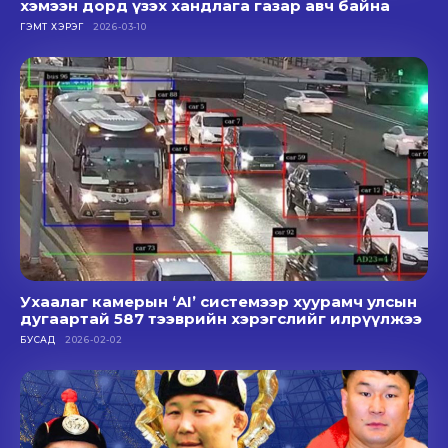
хэмээн дорд үзэх хандлага газар авч байна
ГЭМТ ХЭРЭГ
2026-03-10
Ухаалаг камерын ‘AI’ системээр хуурамч улсын
дугаартай 587 тээврийн хэрэгслийг илрүүлжээ
БУСАД
2026-02-02