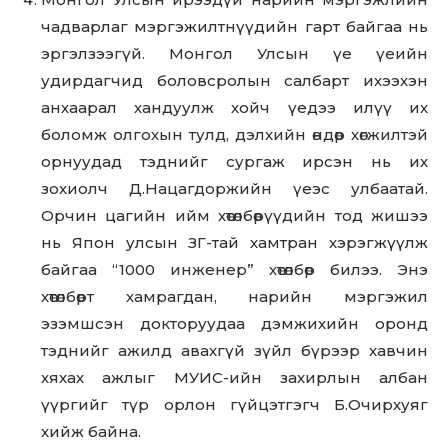
чадварлаг мэргэжилтнүүдийн гарт байгаа нь
эргэлзээгүй. Монгол Улсын үе үеийн
удирдагчид боловсролын салбарт ихээхэн
анхаарал хандуулж хойч үедээ илүү их
боломж олгохын тулд, дэлхийн өндөр хөгжилтэй
орнуудад тэднийг сургаж ирсэн нь их
зохиолч Д.Нацагдоржийн үеэс улбаатай.
Орчин цагийн ийм хөтөлбөрүүдийн тод жишээ
нь Япон улсын ЗГ-тай хамтран хэрэгжүүлж
байгаа “1000 инженер” хөтөлбөр билээ. Энэ
хөтөлбөрт хамрагдан, нарийн мэргэжил
эзэмшсэн докторуудаа дэмжихийн оронд
тэднийг ажилд авахгүй зүйл бүрээр хавчин
Don't miss
хяхах ажлыг МУИС-ийн захирлын албан
out!
үүргийг түр орлон гүйцэтгэгч Б.Очирхуяг
хийж байна.