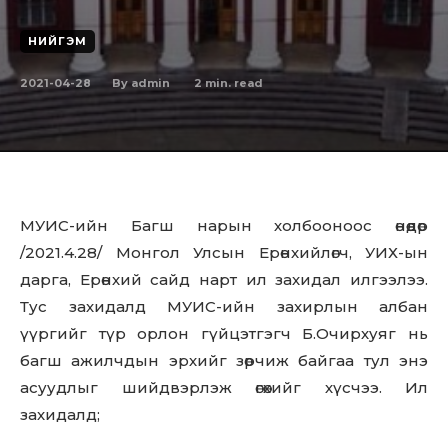
НИЙГЭМ
2021-04-28
2
min. read
By
admin
МУИС-ийн Багш нарын холбооноос өнөөдөр
/2021.4.28/ Монгол Улсын Ерөнхийлөгч, УИХ-ын
дарга, Ерөнхий сайд нарт ил захидал илгээлээ.
Тус захидалд МУИС-ийн захирлын албан
үүргийг түр орлон гүйцэтгэгч Б.Очирхуяг нь
багш ажилчдын эрхийг зөрчиж байгаа тул энэ
асуудлыг шийдвэрлэж өгөхийг хүсчээ. Ил
захидалд;