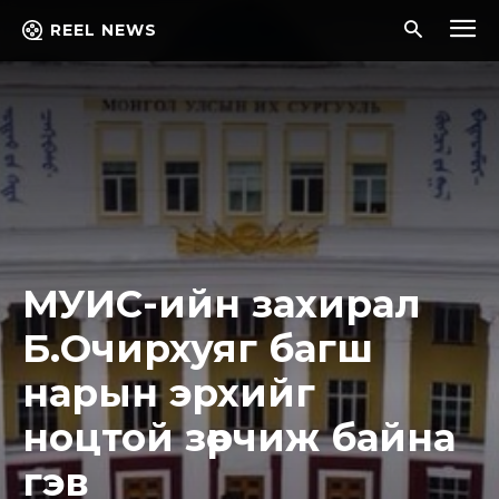
REEL NEWS
МУИС-ийн захирал
Б.Очирхуяг багш
нарын эрхийг
ноцтой зөрчиж байна
гэв