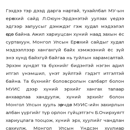
Sing up for our newsletter
to stay in the loop.
Гэхдээ тэр дээд дарга нартай, тухайлбал МУ-ын
ерөнхий сайд Л.Оюун-Эрдэнэтэй уулзах үедээ
SUBSCRIBE
эдгээр залуусыг дэмждэг гэж худал мэдээлэл
өгдөг байна. Ажил хариуцсан хүний наад захын ёс
суртахуун, Монгол Улсын Ерөнхий сайдыг худал
мэдээллээр хангахгүй байх хэмжээний ёс зүй
энэ хүнд байхгүй байгаа нь туйлын харамсалтай.
Эрхэм хүндэт та бүхнийг бидэнтэй нэгэн адил
итгэл үнэмшил, үнэт зүйлтэй гэдэгт итгэлтэй
байна. Та бүхнийг боловсролын салбарт болон
МУИС дээр хүний эрхийг хангах талаар
анхаарлаа хандуулж, хүний эрхийг болон
Монгол Улсын хууль зөрчдөг МУИС-ийн захирлын
албан үүргийг түр орлон гүйцэтгэгч Б.Очирхуягт
хариуцлага тооцож, хүний эрх, хуулийг чандлан
сахиулж, Монгол Улсын Үндсэн хуулиар