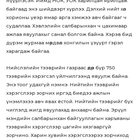
нүүрлэсэн. Иймд НОК, УОК харилцан ярилцаж
байгаад энэ шийдвэрт хүрлээ. Дэлхий нийт хөл
хорионы үеэр ямар арга хэмжээ авч байгааг ч
судаллаа. Хэвлэлийн салбарынхан ч цахимаар
ажлаа явуулахыг санал болгож байна. Хэрэв бид
дүрэм журмаа мөрдвөл хонгилын үзүүрт гэрэл
харагдаж байгаа.
Нийслэлийн тээврийн газраас өдөр бүр 750
тээврийн хэрэгсэл үйлчилгээнд явуулж байна.
Энэ тоог удахгүй нэмнэ. Нийтийн тээврийн
хэрэгслээр зорчих иргэд биедээ ажлын
үнэмлэхээ авч явах ёстой. Нийтийн тээврийг бүх
чиглэлд жигд явуулахад анхаарч байна. Эрүүл
мэндийн салбарынхан байгууллагын харъяаны
тээврийн хэрэгслээр цагийн хязгааргүй
зорчино. Харин хувийн хэрэгслээрээ зорчиход