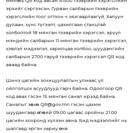
Өмнө нь QR код авсан 41500 тээврийн хэрэгслийн
эрхийг сэргээсэн. Гурван салбарын тээврийн
хэрэгслийн тоог огтхон ч хязгаарлаагүй. Халуун
дулаан, хүнс түгээлт, цахилгаан станцтай
холбоотой 18 мянган тээврийн хэрэгсэл, эрүүл
мэндийн салбарын 11 мянган тээврийн хэрэгсэл,
хэвлэл мэдээлэл, харилцаа холбоо, шуудангийн
салбарын 2700 гаруй тээврийн хэрэгсэл QR код
аваад байна.
Шинэ цагийн зохицуулалтын улмаас үл
ойлголцох асуудлууд гарч байна. Одоогоор QR
код авах гэсэн 15 мянган санал ирээд байна.
Саналыг зөвхөн
QR@gov.mn
гэсэн цахим
шуудангаар өглөөний 09.00 цагаас оройны 21.00
цагийн хооронд хүлээн авна. Бид мэдээллийг нь
шалгаад эргэн хариу өгнө.