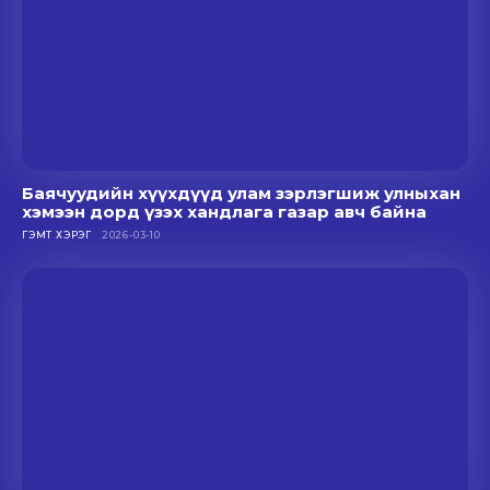
Баячуудийн хүүхдүүд улам зэрлэгшиж улныхан
хэмээн дорд үзэх хандлага газар авч байна
ГЭМТ ХЭРЭГ
2026-03-10