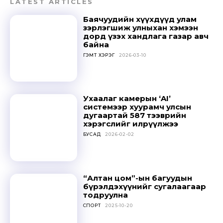
LATEST ARTICLES
Баячуудийн хүүхдүүд улам
зэрлэгшиж улныхан хэмээн
дорд үзэх хандлага газар авч
байна
ГЭМТ ХЭРЭГ
2026-03-10
Ухаалаг камерын ‘AI’
системээр хуурамч улсын
дугаартай 587 тээврийн
хэрэгслийг илрүүлжээ
БУСАД
2026-02-02
“Алтан цом”-ын багуудын
бүрэлдэхүүнийг сугалаагаар
тодруулна
СПОРТ
2025-10-20