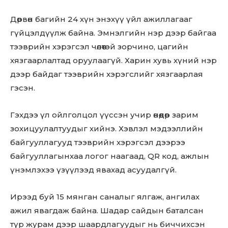
Дөрвөн багийн 24 хүн энэхүү үйл ажиллагааг
гүйцэлдүүлж байна. Эмнэлгийн нэр дээр байгаа
тээврийн хэрэгсэл чөлөөтэй зорчино, цагийн
хязгаарлалтад оруулаагүй. Харин хувь хүний нэр
дээр байдаг тээврийн хэрэгслийг хязгаарлая
гэсэн.
Гэхдээ үл ойлголцол үүссэн учир өнөөдөр зарим
зохицуулалтуудыг хийнэ. Хэвлэл мэдээллийн
байгууллагууд тээврийн хэрэгсэл дээрээ
байгууллагынхаа логог наагаад, QR код, ажлын
үнэмлэхээ үзүүлээд явахад асуудалгүй.
Ирээд буй 15 мянган саналыг ялгаж, ангилах
ажил явагдаж байна. Шадар сайдын баталсан
түр журам дээр шаардлагуудыг нь биччихсэн