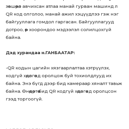
зөвшөөрөл авчихсан атлаа манай гурван машинд л
QR код олголоо, манай ажил хэцүүдлээ гэж нэг
байгууллага гомдол гаргасан. Байгууллагууд
дотроо, өөр хоорондоо мэдээлэл солилцохгүй
байна.
Дэд хурандаа н.ГАНБААТАР:
-QR кодын цагийн хязгаарлалтаа хэтрүүлэх,
кодгүй хөдөлгөөнд оролцож буй тохиолдлууд их
байна. Энэ бүгд дээр бид камераар хяналт тавьж
байна. Өнөөдөртөө бид QR кодгүй хөдөлгөөнд оролцсон
гээд торгоогүй.