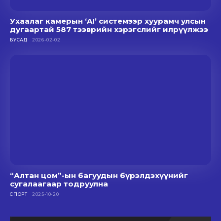
Ухаалаг камерын ‘AI’ системээр хуурамч улсын
дугаартай 587 тээврийн хэрэгслийг илрүүлжээ
БУСАД
2026-02-02
“Алтан цом”-ын багуудын бүрэлдэхүүнийг
сугалаагаар тодруулна
СПОРТ
2025-10-20