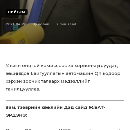
НИЙГЭМ
2021-04-26
2
min. read
By
admin
Улсын онцгой комиссоос хөл хорионы өдрүүдэд
зөвшөөрөгдсөн байгууллагын автомашин QR кодоор
хэрхэн зорчих талаарх мэдээллийг
танилцууллаа.
Зам, тээврийн хөгжлийн Дэд сайд Ж.БАТ-
ЭРДЭНЭ: