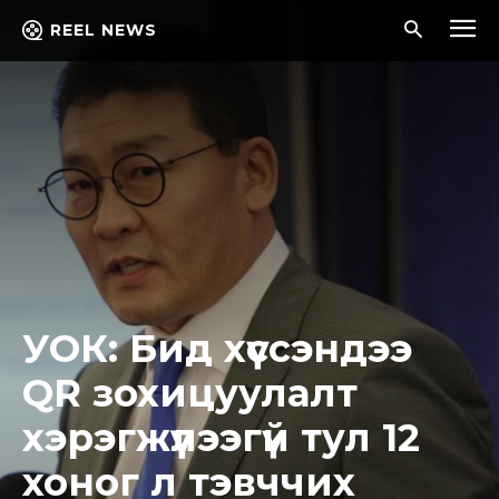
REEL NEWS
УОК: Бид хүссэндээ
QR зохицуулалт
хэрэгжүүлээгүй тул 12
хоног л тэвччих