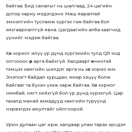
байгаа. Бид саналыг нь шалгаад, 24 цагийн
дотор хариу мэдэгдэнэ. Маш яаралтай
эмнэлгийн тусламж хүргэх гэж байгаа бол
хязгаарлалтгүй явна. Цагдаагийн алба хаагчид
үүнийг мэдэж байгаа.
Хөл хориог илүү үр дүнд хүргэхийн тулд QR код
олгохоос өөр арга байхгүй. Халдварт өвчинтэй
тэмцэх хамгийн шилдэг арга нь хөл хорио юм.
Энэтхэгт байдал хурцдан, ямар хэцүү болж
байгааг та бүхэн үзэж харж байгаа. Хөл хориог
нямбай, нягт хийхгүй бол үр дүнд хүрэхгүй. Цар
тахалд манай ахмадууд хамгийн түрүүнд
нэрвэгдэх аюултайг ойлгоорой.
Урин дулаан цаг ирж, халдвар улам тарах эрсдэл