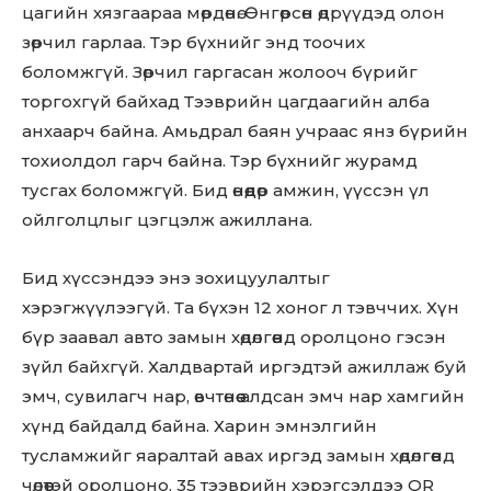
цагийн хязгаараа мөрдөнө. Өнгөрсөн өдрүүдэд олон
Don't miss
зөрчил гарлаа. Тэр бүхнийг энд тоочих
out!
боломжгүй. Зөрчил гаргасан жолооч бүрийг
торгохгүй байхад Тээврийн цагдаагийн алба
Sing up for our newsletter
to stay in the loop.
анхаарч байна. Амьдрал баян учраас янз бүрийн
тохиолдол гарч байна. Тэр бүхнийг журамд
тусгах боломжгүй. Бид өнөөдөр амжин, үүссэн үл
SUBSCRIBE
ойлголцлыг цэгцэлж ажиллана.
Бид хүссэндээ энэ зохицуулалтыг
хэрэгжүүлээгүй. Та бүхэн 12 хоног л тэвччих. Хүн
бүр заавал авто замын хөдөлгөөнд оролцоно гэсэн
зүйл байхгүй. Халдвартай иргэдтэй ажиллаж буй
эмч, сувилагч нар, өвчтөнөө алдсан эмч нар хамгийн
хүнд байдалд байна. Харин эмнэлгийн
тусламжийг яаралтай авах иргэд замын хөдөлгөөнд
чөлөөтэй оролцоно. 35 тээврийн хэрэгсэлдээ QR