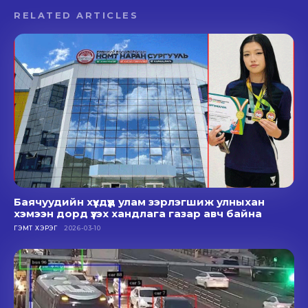
RELATED ARTICLES
Баячуудийн хүүхдүүд улам зэрлэгшиж улныхан
хэмээн дорд үзэх хандлага газар авч байна
ГЭМТ ХЭРЭГ
2026-03-10