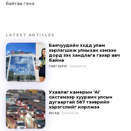
байгаа гэнэ.
Don't miss
out!
LATEST ARTICLES
Баячуудийн хүүхдүүд улам
Sing up for our newsletter
зэрлэгшиж улныхан хэмээн
to stay in the loop.
дорд үзэх хандлага газар авч
байна
ГЭМТ ХЭРЭГ
2026-03-10
SUBSCRIBE
Ухаалаг камерын ‘AI’
системээр хуурамч улсын
дугаартай 587 тээврийн
хэрэгслийг илрүүлжээ
БУСАД
2026-02-02