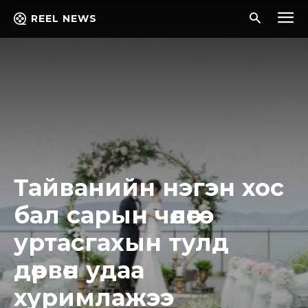
REEL NEWS
Тайванийн нэгэн хос
бал сарын чөлөөгөө
уртасгахын тулд
дөрвөн удаа
хуримлажээ