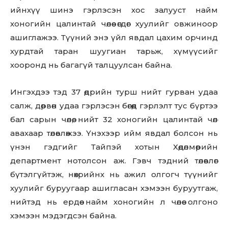
ийнхүү шинэ гэрлэсэн хос залууст найм
хоногийн цалинтай чөлөө өгдөг хуулийг овжиноор
ашиглажээ. Түүний энэ үйл явдал цахим орчинд
хурдтай таран шуугиан тарьж, хүмүүсийг
хооронд нь багагүй талцуулсан байна.
Ингэхдээ тэд 37 өдрийн турш нийт гурван удаа
салж, дөрвөн удаа гэрлэсэн бөгөөд гэрлэлт тус бүртээ
бал сарын чөлөө, нийт 32 хоногийн цалинтай чөлөө
авахаар төлөвлөжээ. Үнэхээр ийм явдал болсон нь
үнэн гэдгийг Тайпэй хотын Хөдөлмөрийн
департмент нотолсон аж. Гэвч тэдний төлөвлөгөө
бүтэлгүйтэж, нөхрийнх нь ажил олгогч түүнийг
хуулийг буруугаар ашигласан хэмээн буруутгаж,
нийтэд нь ердөө найм хоногийн л чөлөө олгоно
хэмээн мэдэгдсэн байна.