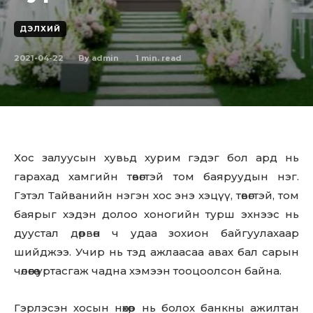
ДЭЛХИЙ
2021-04-22
1
min. read
By
admin
Хос залуусын хувьд хурим гэдэг бол ард нь
гарахад хамгийн төвөгтэй том баяруудын нэг.
Гэтэл Тайванийн нэгэн хос энэ хэцүү, төвөгтэй, том
баярыг хэдэн долоо хоногийн турш эхнээс нь
дуустал дөрвөн ч удаа зохион байгуулахаар
шийджээ. Учир нь тэд ажлаасаа авах бал сарын
чөлөөгөө уртасгаж чадна хэмээн тооцоолсон байна.
Гэрлэсэн хосын нөхөр нь болох банкны ажилтан