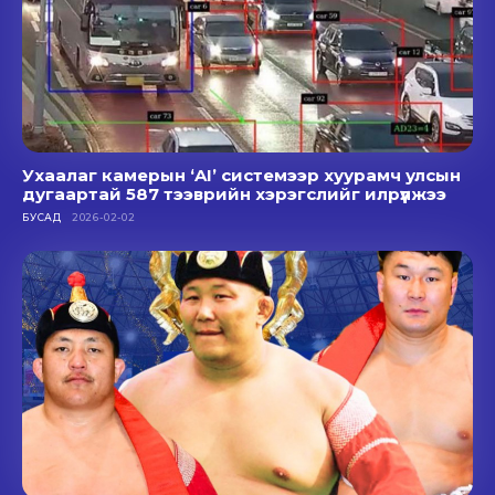
Ухаалаг камерын ‘AI’ системээр хуурамч улсын
дугаартай 587 тээврийн хэрэгслийг илрүүлжээ
БУСАД
2026-02-02