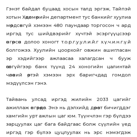
Гэнэт байдал буцаад хосын талд эргэж, Тайпэй
хотын Хөдөлмөрийн департмент тус банкийг хуулиа
мөрдсөнгүй хэмээн 480 паундаар торгосон ч ард
иргэд тус шийдвэрийг хүчтэй эсэргүүцсээр
өнгөрсөн долоо хоногт т.о.р.г.у.у.л.и.й.г х.ү.ч.и.н.г.ү.й
болгожээ. Хуулийн цоорхойг овжин ашигласан
эр хэдийгээр ажлаасаа халагдсан ч бууж
өгөлгүйгээр банк түүнд 24 хоногийн цалинтай
чөлөөний өртэй хэмээн эрх баригчдад гомдол
мэдүүлсэн гэнэ.
Тайвань улсад иргэд жилийн 2033 цагийг
ажиллаж өнгөрөөдөг. Энэ нь дэлхийд дөрөвт бичигддэг
хамгийн урт ажлын цаг юм. Түүнчлэн гэр бүлдээ
зарцуулах цаг бага байдгаас болж сүүлийн үед
иргэд гэр бүлээ цуцлуулах нь эрс нэмэгдэж