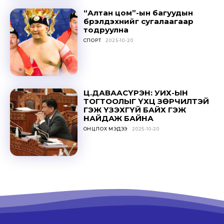
“Алтан цом”-ын багуудын
бүрэлдэхүүнийг сугалаагаар
тодруулна
СПОРТ
2025-10-20
Ц.ДАВААСҮРЭН: УИХ-ЫН
ТОГТООЛЫГ ҮХЦ ЗӨРЧИЛТЭЙ
ГЭЖ ҮЗЭХГҮЙ БАЙХ ГЭЖ
НАЙДАЖ БАЙНА
ОНЦЛОХ МЭДЭЭ
2025-10-20