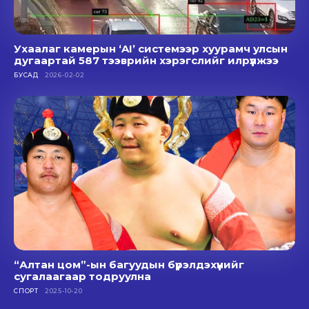
Ухаалаг камерын ‘AI’ системээр хуурамч улсын
дугаартай 587 тээврийн хэрэгслийг илрүүлжээ
БУСАД
2026-02-02
“Алтан цом”-ын багуудын бүрэлдэхүүнийг
сугалаагаар тодруулна
СПОРТ
2025-10-20