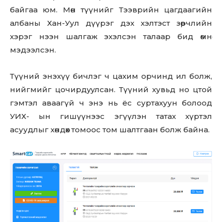
байгаа юм. Мөн түүнийг Тээврийн цагдаагийн
албаны Хан-Уул дүүрэг дэх хэлтэст зөрчлийн
хэрэг нээн шалгаж эхэлсэн талаар бид өмнө
мэдээлсэн.
Түүний энэхүү бичлэг ч цахим орчинд ил болж,
нийгмийг цoчирдyyлсан. Түүний хувьд но цтой
гэмтэл аваагүй ч энэ нь ёс суртахуун болоод
УИХ- ын гишүүнээс эгүүлэн татах хүртэл
асуудлыг хөндөх томоос том шалтгаан болж байна.