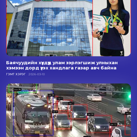
Баячуудийн хүүхдүүд улам зэрлэгшиж улныхан
хэмээн дорд үзэх хандлага газар авч байна
ГЭМТ ХЭРЭГ
2026-03-10