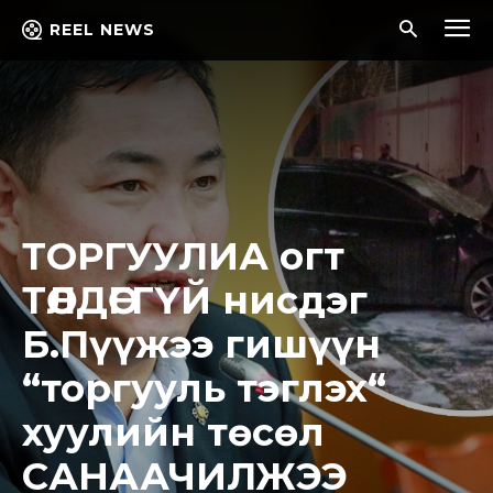
REEL NEWS
ТОРГУУЛИА огт
ТӨЛДӨГГҮЙ нисдэг
Б.Пүүжээ гишүүн
“торгууль тэглэх“
хуулийн төсөл
САНААЧИЛЖЭЭ