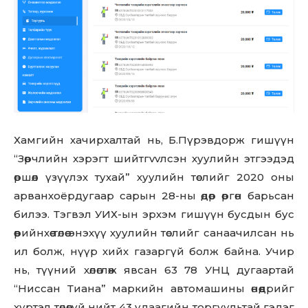
Хамгийн хачирхалтай нь, Б.Пүрэвдорж гишүүн
“Зөрчлийн xэpэгт шийтгvvлсэн хуулийн этгээдэд
өршөөл үзүүлэх тухай” хуулийн төслийг 2020 оны
арванхоёрдугаар сарын 28-ны өдөр өргөн барьсан
билээ. Тэгвэл УИХ-ын эрхэм гишүүн бусдын бус
өөрийнхөө төлөө энэхүү хуулийн төслийг санаачилсан нь
ил болж, нүүр хийх газаргүй болж байна. Учир
нь, түүний хөлөглөж явсан 63 78 УНЦ дугаартай
“Ниссан Тиана” маркийн автомашины өнөөдрийг
хүртэл төлөөгүй нийт 43 удаагийн торгуультай гэдэг