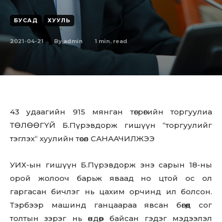
БУСАД
ХУУЛЬ
2021-04-21
1
min. read
By
admin
43 удаагийн 915 мянган төгрөгийн торгуулиа
ТӨЛӨӨГҮЙ Б.Пүрэвдорж гишүүн “торгуулийг
тэглэх“ хуулийн төсөл САНААЧИЛЖЭЭ
УИХ-ын гишүүн Б.Пүрэвдорж энэ сарын 18-ны
орой жолооч барьж яваад но цтой ос ол
гаргасан бичлэг нь цахим орчинд ил болсон.
Тэрбээр машинд ганцаараа явсан бөгөөд сог
толтын зэрэг нь өндөр байсан гэдэг мэдээлэл