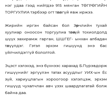
нэг удаа гээд нийтдээ 915 мянган ТӨГРӨГИЙН
Don't miss
ТОРГУУЛИА тэрбээр огт төлөлгүй явж иржээ.
out!
Жирийн иргэн байсан бол Зөрчлийн тухай
Sing up for our newsletter
хуулиар оноосон торгуулиа төлөөгүй тохиолдолд
to stay in the loop.
шүүх захирамж гарган, ШШГЕГ- ынхан албадан
төлүүлдэг. Гэтэл эрхэм гишүүнд энэ бас
SUBSCRIBE
үйлчилдэггүй бололтой.
Эцэст хэлэхэд, энэ бүхнээс харахад Б.Пүрэвдорж
гишүүнийг эргүүлэн татах асуудлыг УИХ-ын Ёс
зүй, хариуцлагын хороогоор хэлэлцэж, эрхэм
гишүүд чухалчлан авч үзэх шаардлагатай болж
байна даа.