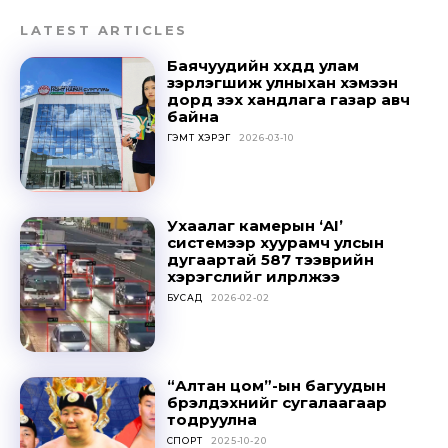
LATEST ARTICLES
Баячуудийн хүүхдүүд улам
зэрлэгшиж улныхан хэмээн
дорд үзэх хандлага газар авч
байна
ГЭМТ ХЭРЭГ
2026-03-10
Ухаалаг камерын ‘AI’
системээр хуурамч улсын
дугаартай 587 тээврийн
хэрэгслийг илрүүлжээ
БУСАД
2026-02-02
“Алтан цом”-ын багуудын
бүрэлдэхүүнийг сугалаагаар
тодруулна
СПОРТ
2025-10-20