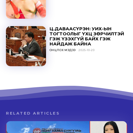
Ц.ДАВААСҮРЭН: УИХ-ЫН
ТОГТООЛЫГ ҮХЦ ЗӨРЧИЛТЭЙ
ГЭЖ ҮЗЭХГҮЙ БАЙХ ГЭЖ
НАЙДАЖ БАЙНА
ОНЦЛОХ МЭДЭЭ
2025-10-20
RELATED ARTICLES