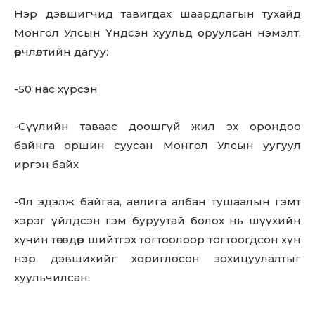
Нэр дэвшигчид тавигдах шаардлагын тухайд
Монгол Улсын Үндсэн хуульд оруулсан нэмэлт,
өөрчлөлтийн дагуу:
-50 нас хүрсэн
-Сүүлийн таваас доошгүй жил эх орондоо
байнга оршин суусан Монгол Улсын уугуул
иргэн байх
-Ял эдэлж байгаа, авлига албан тушаалын гэмт
хэрэг үйлдсэн гэм буруутай болох нь шүүхийн
хүчин төгөлдөр шийтгэх тогтоолоор тогтоогдсон хүн
нэр дэвшихийг хориглосон зохицуулалтыг
хуульчилсан.