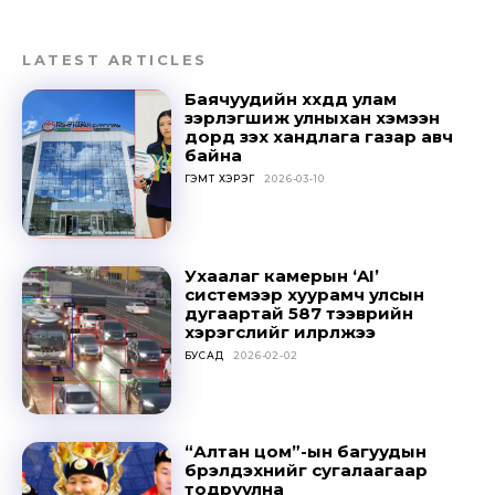
LATEST ARTICLES
Баячуудийн хүүхдүүд улам
зэрлэгшиж улныхан хэмээн
дорд үзэх хандлага газар авч
байна
ГЭМТ ХЭРЭГ
2026-03-10
Ухаалаг камерын ‘AI’
системээр хуурамч улсын
дугаартай 587 тээврийн
хэрэгслийг илрүүлжээ
БУСАД
2026-02-02
“Алтан цом”-ын багуудын
бүрэлдэхүүнийг сугалаагаар
тодруулна