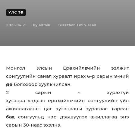
УЛС ТӨР
2021-04-21
Less than 1
min. read
By
admin
Монгол Улсын Ерөнхийлөгчийн ээлжит
сонгуулийн санал хураалт ирэх 6-р сарын 9-ний
өдөр болохоор хуульчилсан.
2 сарын ч хүрэхгүй
хугацаа үлдсэн ерөнхийлөгчийн сонгуулийн үйл
ажиллагааны цаг хугацааны зураглал гарсан
бөгөөд сонгуульд нэр дэвшүүлэх ажиллагаа энэ
сарын 30-наас эхэлнэ.