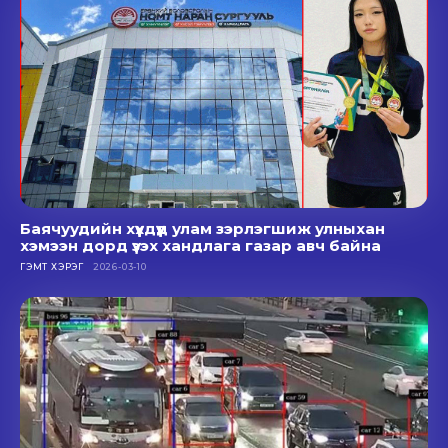
Баячуудийн хүүхдүүд улам зэрлэгшиж улныхан
хэмээн дорд үзэх хандлага газар авч байна
ГЭМТ ХЭРЭГ
2026-03-10