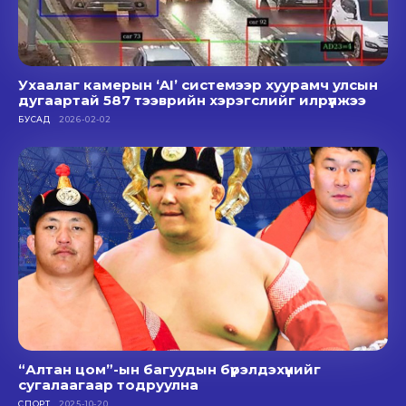
Ухаалаг камерын ‘AI’ системээр хуурамч улсын
дугаартай 587 тээврийн хэрэгслийг илрүүлжээ
БУСАД
2026-02-02
“Алтан цом”-ын багуудын бүрэлдэхүүнийг
сугалаагаар тодруулна
СПОРТ
2025-10-20