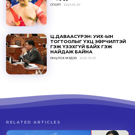
СПОРТ
2025-10-20
Ц.ДАВААСҮРЭН: УИХ-ЫН
ТОГТООЛЫГ ҮХЦ ЗӨРЧИЛТЭЙ
ГЭЖ ҮЗЭХГҮЙ БАЙХ ГЭЖ
НАЙДАЖ БАЙНА
ОНЦЛОХ МЭДЭЭ
2025-10-20
RELATED ARTICLES