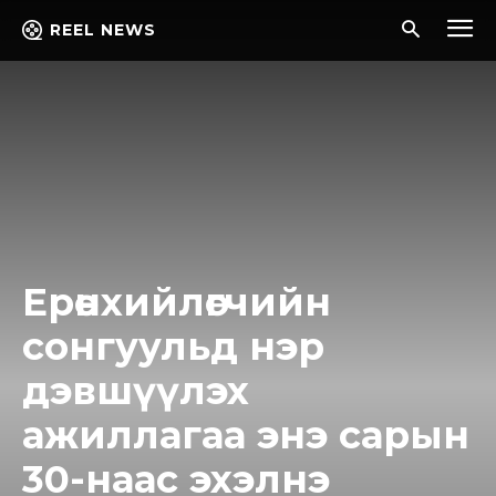
REEL NEWS
Ерөнхийлөгчийн
сонгуульд нэр
дэвшүүлэх
ажиллагаа энэ сарын
30-наас эхэлнэ