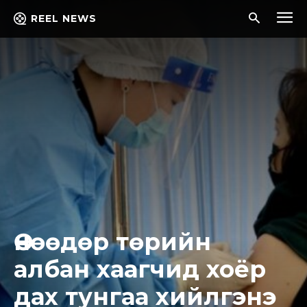
REEL NEWS
Өнөөдөр төрийн
албан хаагчид хоёр
дах тунгаа хийлгэнэ