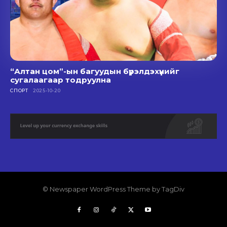
“Алтан цом”-ын багуудын бүрэлдэхүүнийг
сугалаагаар тодруулна
СПОРТ
2025-10-20
© Newspaper WordPress Theme by TagDiv