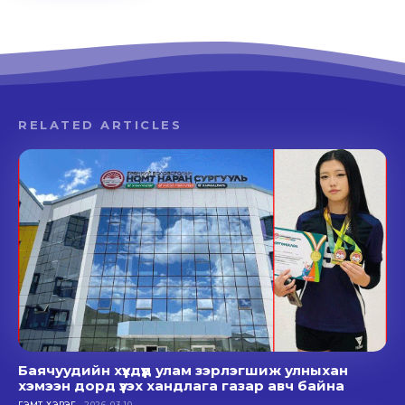
RELATED ARTICLES
Баячуудийн хүүхдүүд улам зэрлэгшиж улныхан
хэмээн дорд үзэх хандлага газар авч байна
ГЭМТ ХЭРЭГ
2026-03-10