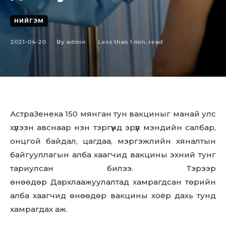
НИЙГЭМ
2021-04-20
Less than 1
min. read
By
admin
АстраЗенека 150 мянган тун вакциныг манай улс
хүлээн авснаар нэн тэргүүнд эрүүл мэндийн салбар,
онцгой байдал, цагдаа, мэргэжлийн хяналтын
байгууллагын алба хаагчид вакцины эхний тунг
тариулсан билээ. Тэрээр
өнөөдөр Дархлаажуулалтад хамрагдсан төрийн
алба хаагчид өнөөдөр вакцины хоёр дахь тунд
хамрагдах аж.