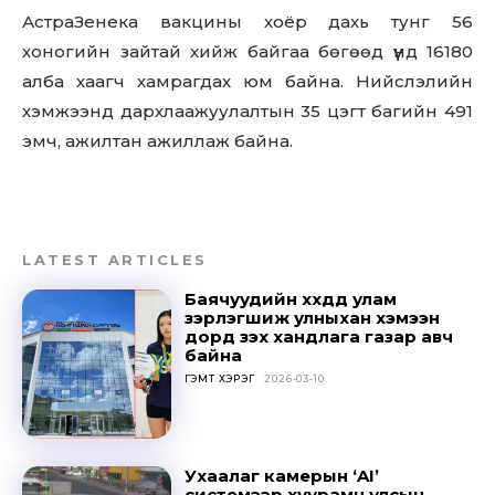
АстраЗенека вакцины хоёр дахь тунг 56
хоногийн зайтай хийж байгаа бөгөөд үүнд 16180
алба хаагч хамрагдах юм байна.
Нийслэлийн
хэмжээнд дархлаажуулалтын 35 цэгт багийн 491
эмч, ажилтан ажиллаж байна.
LATEST ARTICLES
Баячуудийн хүүхдүүд улам
зэрлэгшиж улныхан хэмээн
дорд үзэх хандлага газар авч
байна
ГЭМТ ХЭРЭГ
2026-03-10
Ухаалаг камерын ‘AI’
системээр хуурамч улсын