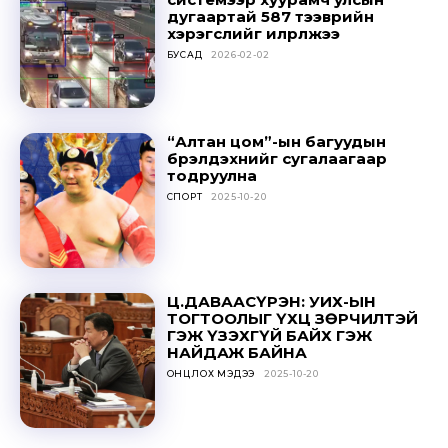
дугаартай 587 тээврийн
хэрэгслийг илрүүлжээ
БУСАД
2026-02-02
Don't miss
“Алтан цом”-ын багуудын
бүрэлдэхүүнийг сугалаагаар
out!
тодруулна
СПОРТ
2025-10-20
Sing up for our newsletter
to stay in the loop.
SUBSCRIBE
Ц.ДАВААСҮРЭН: УИХ-ЫН
ТОГТООЛЫГ ҮХЦ ЗӨРЧИЛТЭЙ
ГЭЖ ҮЗЭХГҮЙ БАЙХ ГЭЖ
НАЙДАЖ БАЙНА
ОНЦЛОХ МЭДЭЭ
2025-10-20