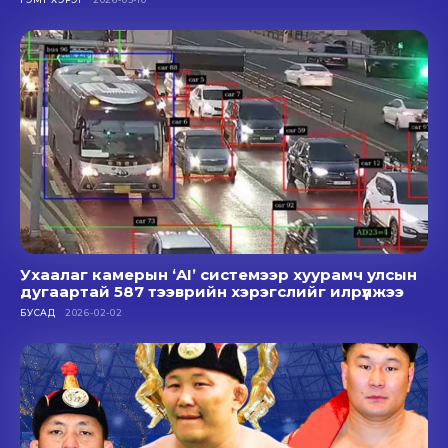
Ухаалаг камерын ‘AI’ системээр хуурамч улсын
дугаартай 587 тээврийн хэрэгслийг илрүүлжээ
БУСАД
2026-02-02