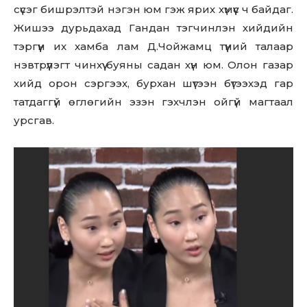
сүсэг бишрэлтэй нэгэн юм гэж ярих хүмүүс ч байдаг.
Жишээ дурьдахад Гандан тэгчинлэн хийдийн
тэргүүн их хамба лам Д.Чойжамц түүний талаар
нэвтрүүлэгт чинхүү буяны садан хүн юм. Олон газар
хийд орон сэргээх, бурхан шүтээн бүтээхэд гар
татдаггүй өглөгийн эзэн гэхчлэн ойгүй магтаал
урсгав.