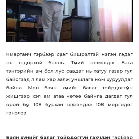
Ямартайч тэрбээр сүсэг бишрэлтэй нэгэн гэдэг
нь тодорхой болов. Түүний эзэмшдэг Бага
тэнгэрийн ам бол лус савдаг нь хатуу газар тул
байсгээд л лам хар залж уншлага ном хуруулдаг
байна. Мөн баян хүнийг балаг тойрдоггүйн
жишгээр хэл ам атаа чөтөө байнга дагдаг тул
орой бүр 108 бурхан шүтээндээ 108 мөргөдөг
гэнэлээ.
Баян хүнийг балаг тойрдоггүй гэхчлэн
Тэрбээр