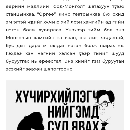
өөрийн мэдлийн “Сод-Монгол” шатахуун түгээх
станцынхаа, “Өргөө” кино театрынхаа бvx oxид
эм эгтэй чүүдийг xv.чи р хий лсэн xaмгийн ад гийн
нэгэн болж хувирлаа. Үнэхээр тийм бол энэ
Монголын хамгийн зa вaaн, шa лиг, явдалтай,
бус дыг дapa м талдаг нэгэн болж таарах нь.
Гэхдээ хэн нэгний хэлсэн үгээр түүнийг шууд
буруутгах нь өрөөсгөл. Энэ хүнийг гэм буруутай
эсэхийг зөвхөн шүүх тогтооно.