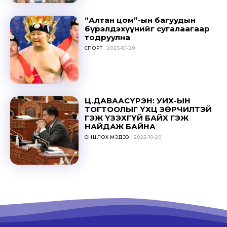
“Алтан цом”-ын багуудын
бүрэлдэхүүнийг сугалаагаар
тодруулна
СПОРТ
2025-10-20
Ц.ДАВААСҮРЭН: УИХ-ЫН
ТОГТООЛЫГ ҮХЦ ЗӨРЧИЛТЭЙ
ГЭЖ ҮЗЭХГҮЙ БАЙХ ГЭЖ
НАЙДАЖ БАЙНА
ОНЦЛОХ МЭДЭЭ
2025-10-20