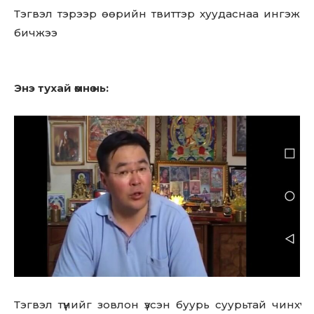
Тэгвэл тэрээр өөрийн твиттэр хуудаснаа ингэж
бичжээ
Энэ тухай өмнө нь:
Тэгвэл түүнийг зовлон үзсэн буурь суурьтай чинхүү