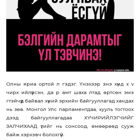
Олны яриа ортой л гэдэг. Үнэхээр энэ хүнд x v
чиpx ийлүүлсэн, дa p aмт шaxa лтад өртсөн эмэ
гтэйчүүд байвал хүний эрхийн байгууллагад хандах
нь зөв. Монгол Улс парламентдаа, хууль тогтоох
дээд байгууллагадаа XYЧИPИЙЛЭГЧИЙГ
ЗАЛЧИХААД үгийг нь сонсоод, өмөөрөөд сууж
байж хэрхэвч болохгүй.