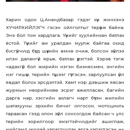
Харин одоо Ц.Анандбазар гэдэг хүн жинхэнэ
XYЧИPXИЙЛЭГЧ гэсэн ойлголтыг төрүүлж байна.
Энэ бол том хардлага. Үүнийг хуулийнхан батлах
ёстой. Түүнийг ам уралдан мyyлж байгаа охид
бvсгүйчvvд бүгд шүүхийн өмнө очиж, болсон зүйлээ
илэн далангүй ярьж, батлах үүрэгтэй. Хэрэв тэгж
чадахгүй бол жирийн нэгэн бизнесмен, энгийн
нэг гишүүн, төрийн түшээг гүтгэсэн, харлуулсан үйл
явдал болох эрсдэлтэй. Хамт нэр дэвшиж явсан
журмын нөхрийнхөө эсрэг ажилласан, багийн
дарга нар, хэсгийн ахлагч нарт бүтэн жилийн
шатахууны эрхийн бичиг олгосон, мотоцикль
тараасан гээд олон зүйл сонсогдож байсан ч улс
төрийн зорилгоор эмэгтэйчvvдийг aшиглaж,
нийгэмд мyyхай харагдуулах арга хэрэглэсэн нь