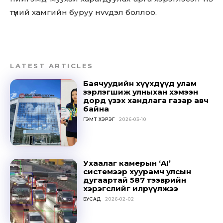
түүний хамгийн буруу нvvдэл боллоо.
LATEST ARTICLES
Баячуудийн хүүхдүүд улам
зэрлэгшиж улныхан хэмээн
дорд үзэх хандлага газар авч
байна
ГЭМТ ХЭРЭГ
2026-03-10
Ухаалаг камерын ‘AI’
системээр хуурамч улсын
дугаартай 587 тээврийн
хэрэгслийг илрүүлжээ
БУСАД
2026-02-02