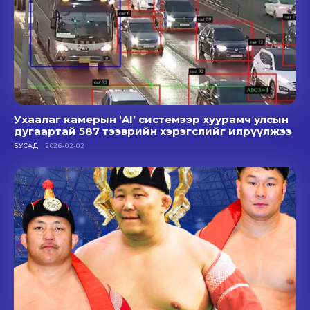
Ухаалаг камерын ‘AI’ системээр хуурамч улсын
дугаартай 587 тээврийн хэрэгслийг илрүүлжээ
БУСАД
2026-02-02