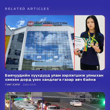
RELATED ARTICLES
Баячуудийн хүүхдүүд улам зэрлэгшиж улныхан
хэмээн дорд үзэх хандлага газар авч байна
ГЭМТ ХЭРЭГ
2026-03-10