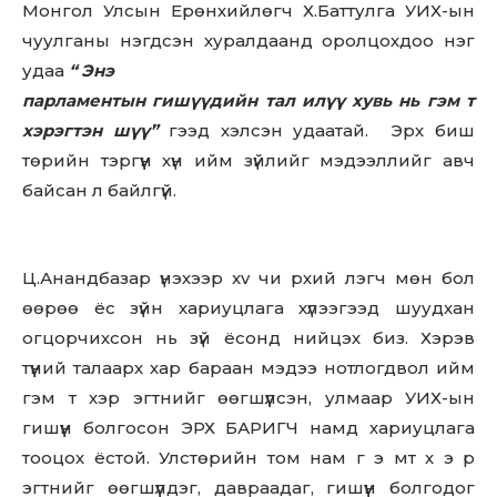
Монгол Улсын Ерөнхийлөгч Х.Баттулга УИХ-ын
чуулганы нэгдсэн хуралдаанд оролцохдоо нэг
удаа
“ Энэ
Don't miss
парламентын гишүүдийн тал илүү хувь нь гэм т
out!
xэpэгтэн шүү”
гээд хэлсэн удаатай. Эрх биш
төрийн тэргүүн хүн ийм зүйлийг мэдээллийг авч
Sing up for our newsletter
байсан л байлгүй.
to stay in the loop.
SUBSCRIBE
Ц.Анандбазар үнэхээр xv чи рхий лэгч мөн бол
өөрөө ёс зүйн хариуцлага хүлээгээд шуудхан
огцорчихсон нь зүй ёсонд нийцэх биз. Хэрэв
түүний талаарх хар бараан мэдээ нотлогдвол ийм
гэм т хэр эгтнийг өөгшүүлсэн, улмаар УИХ-ын
гишүүн болгосон ЭРХ БАРИГЧ намд хариуцлага
тооцох ёстой. Улстөрийн том нам г э мт х э р
эгтнийг өөгшүүлдэг, давpaaдаг, гишүүн болгодог