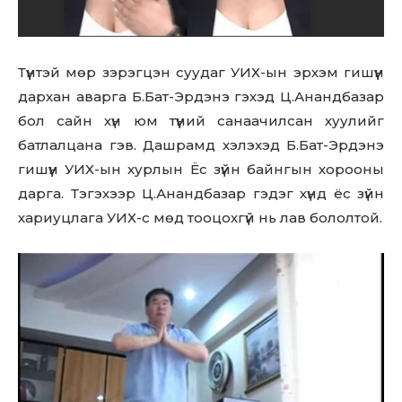
Түүнтэй мөр зэрэгцэн суудаг УИХ-ын эрхэм гишүүн
дархан аварга Б.Бат-Эрдэнэ гэхэд Ц.Анандбазар
бол сайн хүн юм түүний санаачилсан хуулийг
батлалцана гэв. Дашрамд хэлэхэд Б.Бат-Эрдэнэ
гишүүн УИХ-ын хурлын Ёс зүйн байнгын хорооны
дарга. Тэгэхээр Ц.Анандбазар гэдэг хүнд ёс зүйн
хариуцлага УИХ-с мөд тооцохгүй нь лав бололтой.