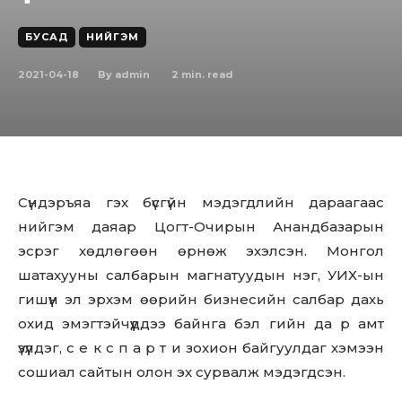
БУСАД
НИЙГЭМ
2021-04-18
2
min. read
By
admin
Сүндэръяа гэх бүсгүйн мэдэгдлийн дараагаас
нийгэм даяар Цогт-Очирын Анандбазарын
эсрэг хөдлөгөөн өрнөж эхэлсэн. Монгол
шатахууны салбарын магнатуудын нэг, УИХ-ын
гишүүн эл эрхэм өөрийн бизнесийн салбар дахь
охид эмэгтэйчүүддээ байнга бэл гийн дa p aмт
үзүүлдэг, с е к с п а р т и зохион байгуулдаг хэмээн
сошиал сайтын олон эх сурвалж мэдэгдсэн.