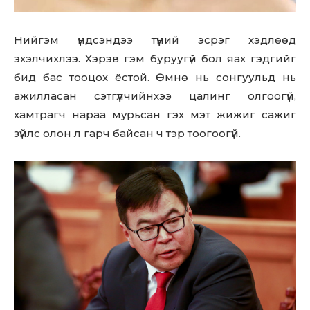
Нийгэм үндсэндээ түүний эсрэг хэдлөөд
эхэлчихлээ. Хэрэв гэм буруугүй бол яах гэдгийг
бид бас тооцох ёстой. Өмнө нь сонгуульд нь
ажилласан сэтгүүлчийнхээ цалинг олгоогүй,
хамтрагч нараа мypьсан гэх мэт жижиг сажиг
зүйлс олон л гарч байсан ч тэр тоогоогүй.