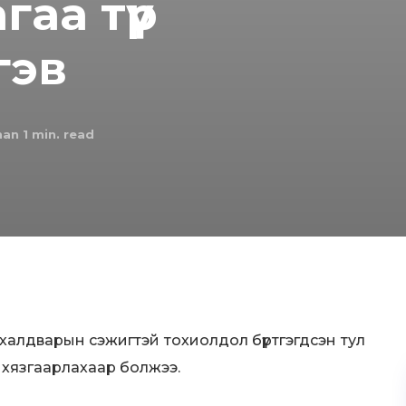
гаа түр
гэв
han 1
min. read
халдварын сэжигтэй тохиолдол бүртгэгдсэн тул
үр хязгаарлахаар болжээ.