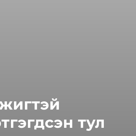
SUBSCRIB
эжигтэй
ртгэгдсэн тул