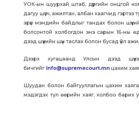
УОК-ын шуурхай штаб, дүүргийн онцгой 
дагуу шүүгч, ажилтан, албан хаагчид гэртэ
эрүүл мэндийн байдлыг тандах болон шүүхи
болсонтой холбогдон энэ сарын 16-ны ө
дээд шүүхийн шүүн таслах болон бусад үйл а
Дээрх хугацаанд Улсын дээд шүүхэ
бичгийг
info@supremecourt.mn
цахим хаяг
Шуудан болон байгууллагын цахим хаяга
мэдэгдэх тул өөрийн хаяг, холбоо барих 
ирүүлэхийг сануулжээ.
Улсын дээд шүүхийн Тамгын газрын Мэдээлэл 
4 дүгээр сарын 20, 22-ны өдрүүдэд ажиллах гэ