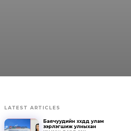
LATEST ARTICLES
Баячуудийн хүүхдүүд улам
зэрлэгшиж улныхан