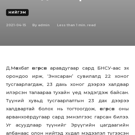
НИЙГЭМ
2021-04-15
Less than 1
min. read
By
admin
Д.Мөнхбат өнгөрсөн аравдугаар сард БНСУ-аас эх
орондоо ирж, ‘Энхсаран’ сувилалд 22 хоног
тусгаарлагдаж, 23 дахь хоног дээрээ халдвар
илэрсэн талаараа тухайн үед мэдэгдэж байсан.
Түүний хувьд тусгаарлалтын 23 дах дээрээ
халдвартай болох нь тогтоогдож, өнгөрсөн оны
арванхоёрдугаар сард эмнэлгээс гарсан билээ.
Уг асуудлаар түүнийг Эрүүгийн цагдаагийн
албанаас олон нийтэд худал мэдээлэл түгээсэн