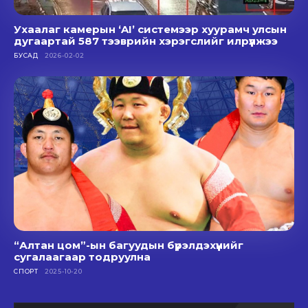
Ухаалаг камерын ‘AI’ системээр хуурамч улсын
дугаартай 587 тээврийн хэрэгслийг илрүүлжээ
БУСАД
2026-02-02
“Алтан цом”-ын багуудын бүрэлдэхүүнийг
сугалаагаар тодруулна
СПОРТ
2025-10-20