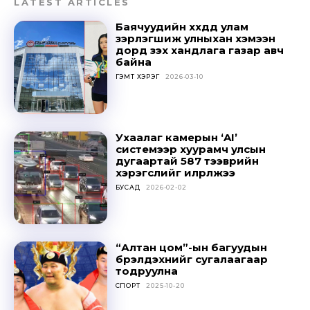
LATEST ARTICLES
Баячуудийн хүүхдүүд улам
зэрлэгшиж улныхан хэмээн
дорд үзэх хандлага газар авч
байна
ГЭМТ ХЭРЭГ
2026-03-10
Ухаалаг камерын ‘AI’
системээр хуурамч улсын
дугаартай 587 тээврийн
Don't miss
хэрэгслийг илрүүлжээ
out!
БУСАД
2026-02-02
Sing up for our newsletter
to stay in the loop.
“Алтан цом”-ын багуудын
бүрэлдэхүүнийг сугалаагаар
тодруулна
SUBSCRIBE
СПОРТ
2025-10-20