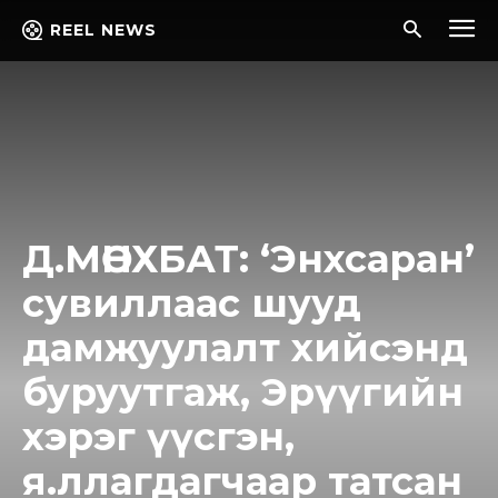
REEL NEWS
Д.МӨНХБАТ: ‘Энхсаран’
сувиллаас шууд
дамжуулалт хийсэнд
буруутгаж, Эрүүгийн
хэрэг үүсгэн,
я.ллагдагчаар татсан