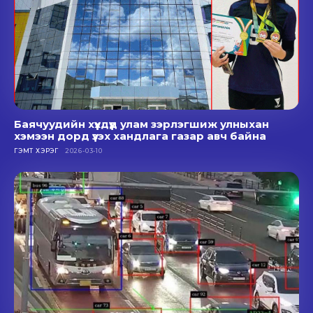
Баячуудийн хүүхдүүд улам зэрлэгшиж улныхан
хэмээн дорд үзэх хандлага газар авч байна
ГЭМТ ХЭРЭГ
2026-03-10