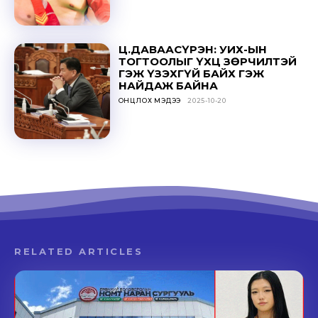
Ц.ДАВААСҮРЭН: УИХ-ЫН
ТОГТООЛЫГ ҮХЦ ЗӨРЧИЛТЭЙ
ГЭЖ ҮЗЭХГҮЙ БАЙХ ГЭЖ
НАЙДАЖ БАЙНА
ОНЦЛОХ МЭДЭЭ
2025-10-20
RELATED ARTICLES