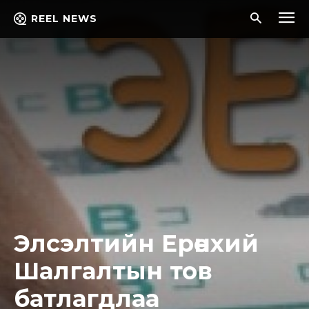
REEL NEWS
Элсэлтийн Ерөнхий
Шалгалтын тов
батлагдлаа