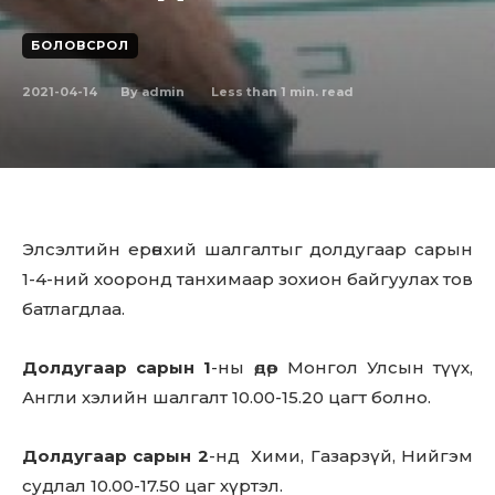
БОЛОВСРОЛ
2021-04-14
Less than 1
min. read
By
admin
Элсэлтийн ерөнхий шалгалтыг долдугаар сарын
1-4-ний хооронд танхимаар зохион байгуулах тов
батлагдлаа.
Долдугаар сарын 1
-ны өдөр Монгол Улсын түүх,
Англи хэлийн шалгалт 10.00-15.20 цагт болно.
Долдугаар сарын 2
-нд Хими, Газарзүй, Нийгэм
судлал 10.00-17.50 цаг хүртэл.