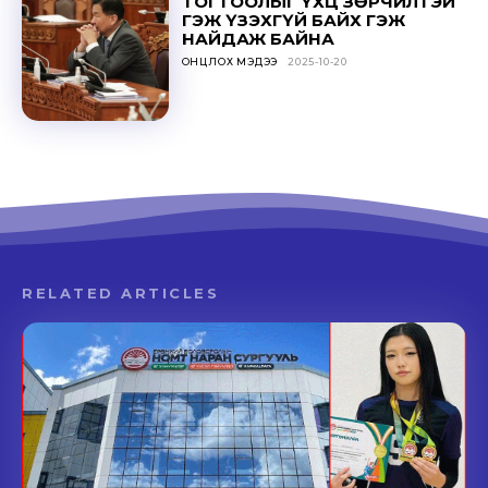
ТОГТООЛЫГ ҮХЦ ЗӨРЧИЛТЭЙ
ГЭЖ ҮЗЭХГҮЙ БАЙХ ГЭЖ
НАЙДАЖ БАЙНА
ОНЦЛОХ МЭДЭЭ
2025-10-20
RELATED ARTICLES