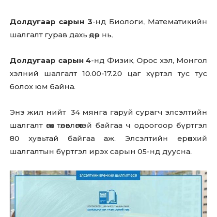
Долдугаар сарын 3
-нд Биологи, Математикийн
шалгалт гурав дахь өдөр нь,
Долдугаар сарын 4
-нд Физик, Орос хэл, Монгол
хэлний шалгалт 10.00-17.20 цаг хүртэл тус тус
болох юм байна.
Энэ жил нийт 34 мянга гаруй сурагч элсэлтийн
шалгалт өгөх төлөвлөгөөтэй байгаа ч одоогоор бүртгэл
80 хувьтай байгаа аж. Элсэлтийн ерөнхий
шалгалтын бүртгэл ирэх сарын 05-нд дуусна.