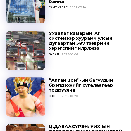
байна
ГЭМТ ХЭРЭГ
2026-03-10
Ухаалаг камерын ‘AI’
системээр хуурамч улсын
дугаартай 587 тээврийн
хэрэгслийг илрүүлжээ
БУСАД
2026-02-02
“Алтан цом”-ын багуудын
бүрэлдэхүүнийг сугалаагаар
тодруулна
СПОРТ
2025-10-20
Ц.ДАВААСҮРЭН: УИХ-ЫН