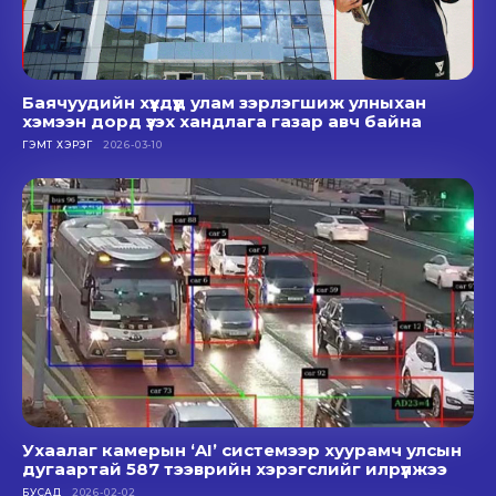
Баячуудийн хүүхдүүд улам зэрлэгшиж улныхан
хэмээн дорд үзэх хандлага газар авч байна
ГЭМТ ХЭРЭГ
2026-03-10
Ухаалаг камерын ‘AI’ системээр хуурамч улсын
дугаартай 587 тээврийн хэрэгслийг илрүүлжээ
БУСАД
2026-02-02