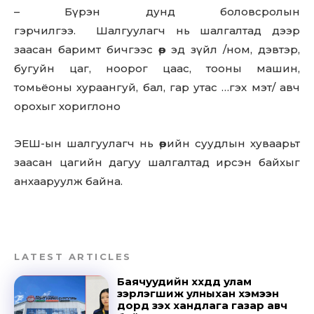
– Бүрэн дунд боловсролын
гэрчилгээ. Шалгуулагч нь шалгалтад дээр
заасан баримт бичгээс өөр эд зүйл /ном, дэвтэр,
бугуйн цаг, ноорог цаас, тооны машин,
томьёоны хураангуй, бал, гар утас …гэх мэт/ авч
орохыг хориглоно
Don't miss
ЭЕШ-ын шалгуулагч нь өөрийн суудлын хуваарьт
out!
заасан цагийн дагуу шалгалтад ирсэн байхыг
анхааруулж байна.
Sing up for our newsletter
to stay in the loop.
SUBSCRIBE
LATEST ARTICLES
Баячуудийн хүүхдүүд улам
зэрлэгшиж улныхан хэмээн
дорд үзэх хандлага газар авч