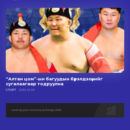
“Алтан цом”-ын багуудын бүрэлдэхүүнийг
сугалаагаар тодруулна
СПОРТ
2025-10-20