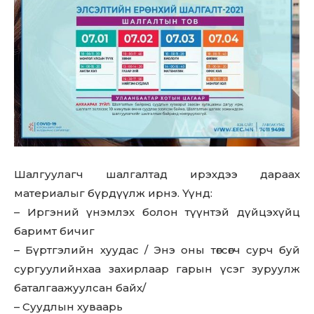
Шалгуулагч шалгалтад ирэхдээ дараах
материалыг бүрдүүлж ирнэ. Үүнд:
– Иргэний үнэмлэх болон түүнтэй дүйцэхүйц
баримт бичиг
– Бүртгэлийн хуудас / Энэ оны төгсөгч сурч буй
сургуулийнхаа захирлаар гарын үсэг зуруулж
баталгаажуулсан байх/
– Суудлын хуваарь