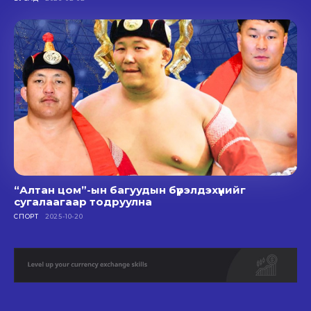
“Алтан цом”-ын багуудын бүрэлдэхүүнийг
сугалаагаар тодруулна
СПОРТ
2025-10-20