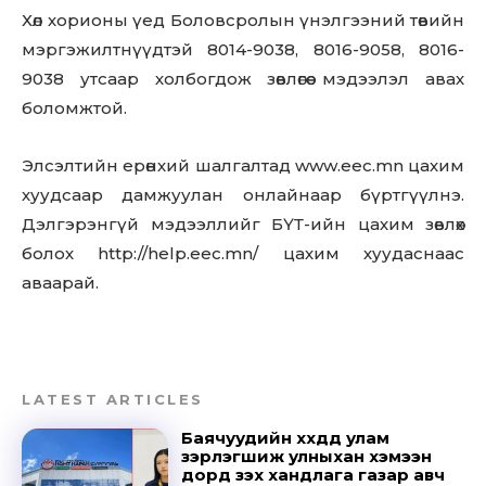
Хөл хорионы үед Боловсролын үнэлгээний төвийн
мэргэжилтнүүдтэй 8014-9038, 8016-9058, 8016-
9038 утсаар холбогдож зөвлөгөө мэдээлэл авах
боломжтой.
Элсэлтийн ерөнхий шалгалтад www.eec.mn цахим
хуудсаар дамжуулан онлайнаар бүртгүүлнэ.
Дэлгэрэнгүй мэдээллийг БҮТ-ийн цахим зөвлөх
болох http://help.eec.mn/ цахим хуудаснаас
аваарай.
LATEST ARTICLES
Баячуудийн хүүхдүүд улам
зэрлэгшиж улныхан хэмээн
дорд үзэх хандлага газар авч