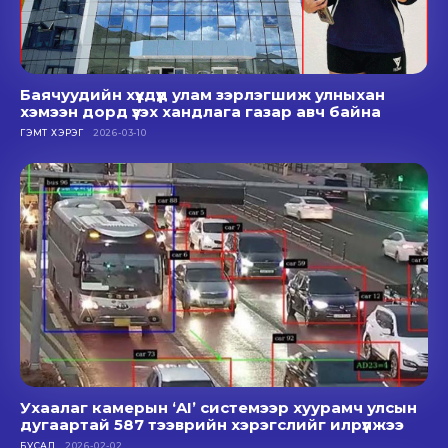
Баячуудийн хүүхдүүд улам зэрлэгшиж улныхан
хэмээн дорд үзэх хандлага газар авч байна
ГЭМТ ХЭРЭГ
2026-03-10
Ухаалаг камерын ‘AI’ системээр хуурамч улсын
дугаартай 587 тээврийн хэрэгслийг илрүүлжээ
БУСАД
2026-02-02