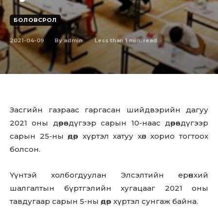
БОЛОВСРОЛ
2021-04-09
Less than 1
min. read
By
admin
Засгийн газраас гаргасан шийдвэрийн дагуу
2021 оны дөрөвдүгээр сарын 10-наас дөрөвдүгээр
сарын 25-ны өдөр хүртэл хатуу хөл хорио тогтоох
болсон.
Үүнтэй холбогдуулан Элсэлтийн ерөнхий
шалгалтын бүртгэлийн хугацааг 2021 оны
тавдугаар сарын 5-ны өдөр хүртэл сунгаж байна.