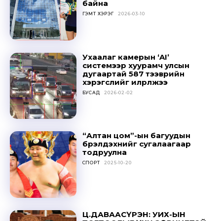
байна
ГЭМТ ХЭРЭГ
2026-03-10
Ухаалаг камерын ‘AI’
системээр хуурамч улсын
дугаартай 587 тээврийн
хэрэгслийг илрүүлжээ
БУСАД
2026-02-02
Don't miss
out!
“Алтан цом”-ын багуудын
Sing up for our newsletter
бүрэлдэхүүнийг сугалаагаар
to stay in the loop.
тодруулна
СПОРТ
2025-10-20
SUBSCRIBE
Ц.ДАВААСҮРЭН: УИХ-ЫН