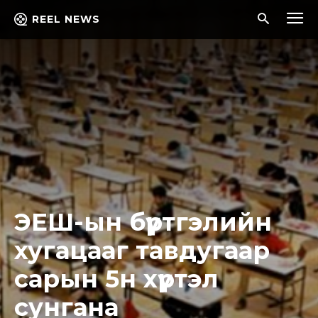
REEL NEWS
ЭЕШ-ын бүртгэлийн
хугацааг тавдугаар
сарын 5н хүртэл
сунгана