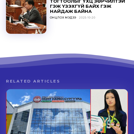
ТОГТООЛЫГ ҮХЦ ЗӨРЧИЛТЭЙ
ГЭЖ ҮЗЭХГҮЙ БАЙХ ГЭЖ
НАЙДАЖ БАЙНА
ОНЦЛОХ МЭДЭЭ
2025-10-20
RELATED ARTICLES